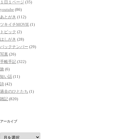
１日１ページ
(35)
youtube
(86)
あとがき
(112)
ツキイチMOVIE
(1)
トピック
(2)
はしがき
(28)
バックナンバー
(29)
写真
(26)
手帳手記
(322)
旅
(6)
短い話
(11)
詩
(42)
過去のひとたち
(1)
雑記
(820)
アーカイブ
ア
ー
カ