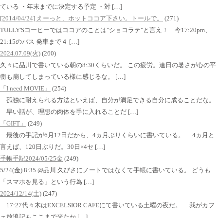
ている ・年末までに決定する予定 ・対 […]
[2014/04/24] えーっと、ホットココア下さい。トールで。
(271)
TULLY'Sコーヒーではココアのことは"ショコラテ"と言え！ 今17:20pm、
21:15のバス 発車まで４ […]
2024.07.09(火)
(260)
久々に品川で書いている朝の8:30くらいだ。 この疲労。連日の暑さが心の平
衡も崩してしまっている様に感じるな。 […]
「I need MOVIE」
(254)
孤独に耐えられる方法といえば、自分が満足できる自分に成ることだな。
早い話が、理想の肉体を手に入れることだ […]
「GIFT」
(249)
最後の手記が6月12日だから、4ヵ月ぶりくらいに書いている。 4ヵ月と
言えば、120日ぶりだ。30日×4セ […]
手帳手記2024/05/25金
(249)
5/24(金) 8:35 @品川 久びさにノートではなくて手帳に書いている。 どうも
「スマホを見る」という行為 […]
2024/12/14(土)
(247)
17:27代々木はEXCELSIOR CAFEにて書いている土曜の夜だ。 我がカフ
ェ放浪記もここまで来たか […]