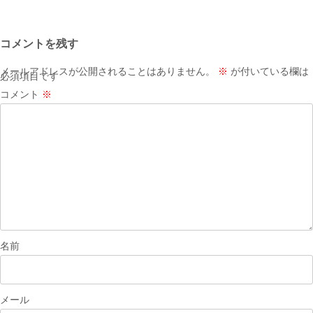
稿
ナ
コメントを残す
ビ
ゲ
メールアドレスが公開されることはありません。
※
が付いている欄は
必須項目です
ー
コメント
※
シ
ョ
ン
名前
メール