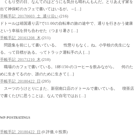
くもり空の日、なんてのはどうにも気分も晴れんもんだ。とりあえず家を
出て神保町のカフェで書いてはいるが。 -- […]
手帳手記_20170603_土_通り沿い
(216)
ドトールは靖国通り店?で11:00の自転車の旅の途中で、通りを行きかう健康
という幸福を持ち合わせた（つまり暑さ […]
手帳手記_20161208_木
(211)
問題集を前にして書いている。 性懲りもなく。ね。小学校の先生にな
る。って目標がある。ってトラック運転手の人 […]
手帳手記_20171210_木
(210)
職場のカフェで書いている。1杯\150-のコーヒーを飲みながら。 何のた
めに生きてるのか、誰のために生きて […]
手帳手記_20180422_日
(205)
スーツのうけとりにまた、新宿南口店のドトールで書いている。 喫茶店
で書くたびに思うことは、なんで自宅ではお […]
WP-POSTRATINGS
手帳手記_20180422_日
(0 評価, 0 投票)