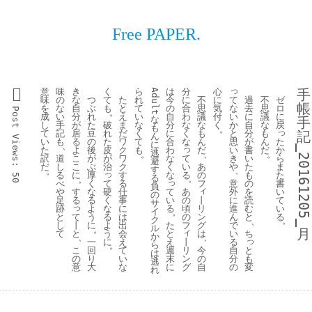
Free PAPER.
っ
意
味
き
く
ら
は
分
心
手
Adult
て
味
の
な
つ
て
た
れ
今
に
不
に
過
不
ゼ
帳
な
を
な
自
ぶ
も
と
て
の
合
思
気
去
思
ロ
Post 
。
い
成
い
分
れ
え
い
自
わ
議
付
に
議
に
な
手
か
し
手
が
た
破
ま
な
分
な
な
く
自
な
戻
も
。
っ
と
て
記
居
豆
れ
だ
く
に
く
も
分
も
記
ん
Views:
思
た
い
も
る
の
た
ワ
て
合
な
ん
が
ん
に
、
っ
_20161205_
い
か
た
よ
後
皮
ク
も
わ
だ
書
だ
逃
。
、
。
て
き
ら
訳
道
こ
が
が
ワ
な
い
避
い
や
ま
だ
し
こ
ぶ
治
ク
く
あ
た
す
、
。
っ
る
た
る
に
厚
す
な
の
も
50
る
。
。
っ
て
意
書
べ
く
る
フ
の
負
ィ
硬
て
あ
外
い
や
す
な
仕
を
の
く
い
の
丨
に
て
足
る
る
事
読
サ
っ
な
る
頃
リ
進
い
跡
よ
に
む
イ
。
て
る
の
ン
ん
る
と
う
は
と
ク
。
、
丨
よ
た
フ
グ
で
し
に
出
ル
。
月
ィ
と
う
と
は
い
て
会
ち
か
、
、
っ
丨
に
え
る
一
え
ら
。
リ
こ
週
今
自
と
回
て
は
ン
の
末
の
分
も
り
い
逃
グ
意
に
自
の
変
大
な
れ