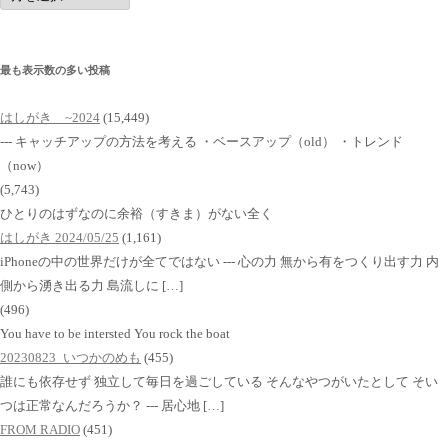
イ
ブ
最も表示数の多い投稿
はしがき ~2024
(15,449)
--- キャッチアップの方法を考える ・ベースアップ（old） ・トレンド
（now）
(5,743)
ひとりのはずなのに余裕（すきま）がない全く
はしがき 2024/05/25
(1,161)
iPhoneの中の世界だけが全てではない --- 心の力 無から有をつくり出す力 内
側から湧き出る力 島流しに […]
(496)
You have to be intersted You rock the boat
20230823_いつかのめも
(455)
誰にも依存せず 独立して毎日を過ごしている そんなやつがいたとして そい
つは正常なんだろうか？ --- 居心地 […]
FROM RADIO
(451)