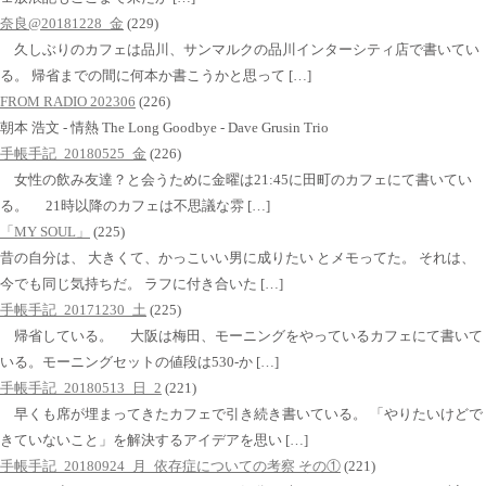
奈良@20181228_金
(229)
久しぶりのカフェは品川、サンマルクの品川インターシティ店で書いてい
る。 帰省までの間に何本か書こうかと思って […]
FROM RADIO 202306
(226)
朝本 浩文 - 情熱 The Long Goodbye - Dave Grusin Trio
手帳手記_20180525_金
(226)
女性の飲み友達？と会うために金曜は21:45に田町のカフェにて書いてい
る。 21時以降のカフェは不思議な雰 […]
「MY SOUL」
(225)
昔の自分は、 大きくて、かっこいい男に成りたい とメモってた。 それは、
今でも同じ気持ちだ。 ラフに付き合いた […]
手帳手記_20171230_土
(225)
帰省している。 大阪は梅田、モーニングをやっているカフェにて書いて
いる。モーニングセットの値段は530-か […]
手帳手記_20180513_日_2
(221)
早くも席が埋まってきたカフェで引き続き書いている。 「やりたいけどで
きていないこと」を解決するアイデアを思い […]
手帳手記_20180924_月_依存症についての考察 その①
(221)