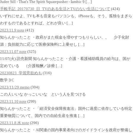
Judee Sill - That's The Spirit Squarepusher - Iambic 9 […]
手帳手記_20170730_日_TVのある生活とTVのない生活について
(424)
いずれにせよ、TVも本も音楽もパソコンも、iPhoneも、そう、孤独をまぎら
わすものであるとすれば、どれが良い […]
2023.11.9 note
(412)
知らんかったこと ・政府がまた税金を増やすつもりらしい、、 少子化財
源：負担能力に応じて医療保険料に上乗せし […]
2023.11.07 note
(325)
11/07(火) 読売新聞 知らんかったこと ・介護・看護補助職員の給与は、国が
定めている （介護報酬／診療 […]
20230823_学習意欲めも
(316)
数学３C
2023/11/29 memo
(304)
この人いいな かっこいいな という人を見つける
2023.11.10 note
(299)
知らんかったこと ・「経済安全保障推進法」国外に過度に依存している特定
重要物質について、国内での自給生産を推進 […]
2023.11.8.水 note
(296)
知らんかったこと ・AI関連の国内事業者向けのガイドラインを政府が整備し