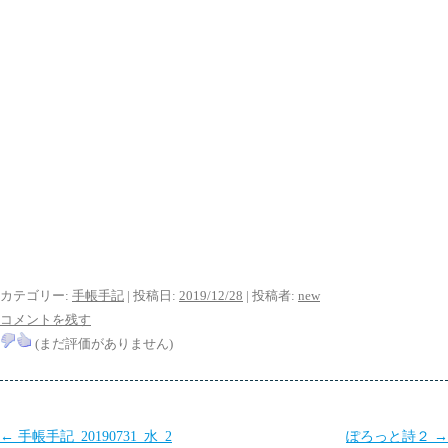
カテゴリー:
手帳手記
| 投稿日:
2019/12/28
|
投稿者:
new
コメントを残す
(まだ評価がありません)
投
←
手帳手記_20190731_水_2
ぽろっと詩２
→