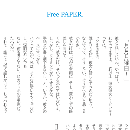
Free PAPER.
っ
そ
た
な
し
ハ
ペ
手
し
く
差
彼
か
な
誰
け
わ
彼
﹁
、
っ
て
れ
ハ
い
マ
丨
紙
れ
し
女
ら
ん
よ
ど
か
女
。
月
っ
っ
か
ね
で
ズ
深
ス
と
た
を
だ
さ
で
り
ま
と
。
、
。
。
っ
て
し
て
だ
何
刻
に
か
向
け
も
あ
話
月
、
。
た
て
ま
誰
も
な
す
書
彼
け
は
先
ま
し
、
、
っ
が
タ
す
に
考
ヤ
く
女
て
に
あ
た
月
、
、
。
か
イ
そ
よ
で
え
ツ
柄
だ
僕
い
。
曜
私
り
ミ
う
も
て
で
で
け
が
彼
ね
。
。
は
ン
し
こ
軽
な
も
も
坊
女
日
、
グ
た
れ
く
い
な
そ
主
と
や
、
っ
そ
が
い
以
話
い
い
頭
話
！
、
ん
ど
上
ぱ
し
頭
し
つ
に
し
、
。
﹂
な
う
そ
り
か
カ
を
し
を
。
に
す
う
彼
け
ラ
と
忘
て
す
、
ッ
暗
る
す
女
て
れ
も
べ
、
、
ポ
い
か
べ
彼
い
て
き
の
ヤ
な
き
女
し
う
は
変
だ
。
ゃ
楽
ツ
だ
と
か
い
わ
と
。
べ
天
じ
と
く
な
ら
思
ゃ
れ
家
感
ど
彼
い
ず
う
。
な
る
だ
じ
い
女
よ
の
。
っ
い
ヤ
る
ぞ
の
眼
！
ハ
よ
タ
全
そ
彼
下
わ
彼
ツ
シ
ろ
タ
部
う
女
が
か
女
だ