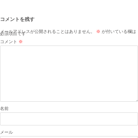
稿
ナ
コメントを残す
ビ
ゲ
メールアドレスが公開されることはありません。
※
が付いている欄は
必須項目です
ー
コメント
※
シ
ョ
ン
名前
メール