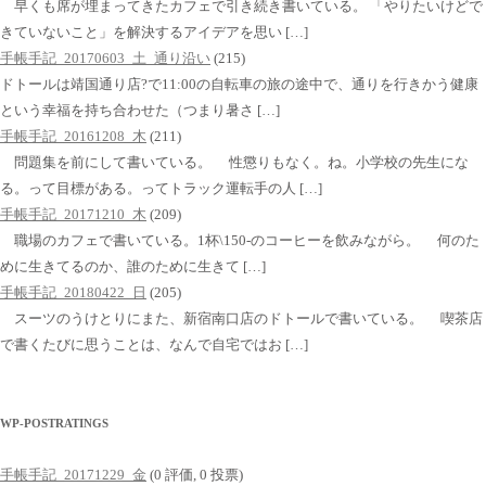
早くも席が埋まってきたカフェで引き続き書いている。 「やりたいけどで
きていないこと」を解決するアイデアを思い […]
手帳手記_20170603_土_通り沿い
(215)
ドトールは靖国通り店?で11:00の自転車の旅の途中で、通りを行きかう健康
という幸福を持ち合わせた（つまり暑さ […]
手帳手記_20161208_木
(211)
問題集を前にして書いている。 性懲りもなく。ね。小学校の先生にな
る。って目標がある。ってトラック運転手の人 […]
手帳手記_20171210_木
(209)
職場のカフェで書いている。1杯\150-のコーヒーを飲みながら。 何のた
めに生きてるのか、誰のために生きて […]
手帳手記_20180422_日
(205)
スーツのうけとりにまた、新宿南口店のドトールで書いている。 喫茶店
で書くたびに思うことは、なんで自宅ではお […]
WP-POSTRATINGS
手帳手記_20171229_金
(0 評価, 0 投票)