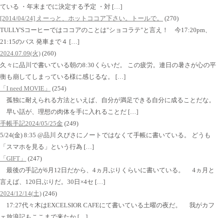
ている ・年末までに決定する予定 ・対 […]
[2014/04/24] えーっと、ホットココア下さい。トールで。
(270)
TULLY'Sコーヒーではココアのことは"ショコラテ"と言え！ 今17:20pm、
21:15のバス 発車まで４ […]
2024.07.09(火)
(260)
久々に品川で書いている朝の8:30くらいだ。 この疲労。連日の暑さが心の平
衡も崩してしまっている様に感じるな。 […]
「I need MOVIE」
(254)
孤独に耐えられる方法といえば、自分が満足できる自分に成ることだな。
早い話が、理想の肉体を手に入れることだ […]
手帳手記2024/05/25金
(249)
5/24(金) 8:35 @品川 久びさにノートではなくて手帳に書いている。 どうも
「スマホを見る」という行為 […]
「GIFT」
(247)
最後の手記が6月12日だから、4ヵ月ぶりくらいに書いている。 4ヵ月と
言えば、120日ぶりだ。30日×4セ […]
2024/12/14(土)
(246)
17:27代々木はEXCELSIOR CAFEにて書いている土曜の夜だ。 我がカフ
ェ放浪記もここまで来たか […]