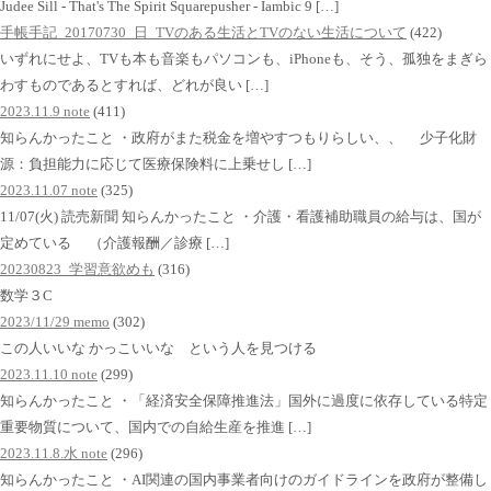
Judee Sill - That's The Spirit Squarepusher - Iambic 9 […]
手帳手記_20170730_日_TVのある生活とTVのない生活について
(422)
いずれにせよ、TVも本も音楽もパソコンも、iPhoneも、そう、孤独をまぎら
わすものであるとすれば、どれが良い […]
2023.11.9 note
(411)
知らんかったこと ・政府がまた税金を増やすつもりらしい、、 少子化財
源：負担能力に応じて医療保険料に上乗せし […]
2023.11.07 note
(325)
11/07(火) 読売新聞 知らんかったこと ・介護・看護補助職員の給与は、国が
定めている （介護報酬／診療 […]
20230823_学習意欲めも
(316)
数学３C
2023/11/29 memo
(302)
この人いいな かっこいいな という人を見つける
2023.11.10 note
(299)
知らんかったこと ・「経済安全保障推進法」国外に過度に依存している特定
重要物質について、国内での自給生産を推進 […]
2023.11.8.水 note
(296)
知らんかったこと ・AI関連の国内事業者向けのガイドラインを政府が整備し