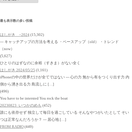
イ
ブ
最も表示数の多い投稿
はしがき ~2024
(15,302)
--- キャッチアップの方法を考える ・ベースアップ（old） ・トレンド
（now）
(5,627)
ひとりのはずなのに余裕（すきま）がない全く
はしがき 2024/05/25
(1,161)
iPhoneの中の世界だけが全てではない --- 心の力 無から有をつくり出す力 内
側から湧き出る力 島流しに […]
(496)
You have to be intersted You rock the boat
20230823_いつかのめも
(452)
誰にも依存せず 独立して毎日を過ごしている そんなやつがいたとして そい
つは正常なんだろうか？ --- 居心地 […]
FROM RADIO
(449)