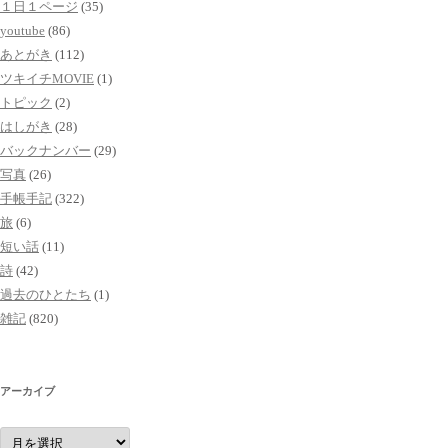
１日１ページ
(35)
youtube
(86)
あとがき
(112)
ツキイチMOVIE
(1)
トピック
(2)
はしがき
(28)
バックナンバー
(29)
写真
(26)
手帳手記
(322)
旅
(6)
短い話
(11)
詩
(42)
過去のひとたち
(1)
雑記
(820)
アーカイブ
ア
ー
カ