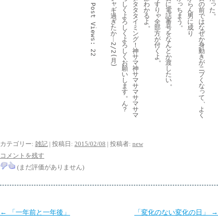
ャ
っ
っ
し
タ
わ
す
に
ら
の
Post 
ギ
ち
た
く
タ
か
り
電
ん
前
ゃ
過
ま
よ
タ
る
話
男
で
ぎ
全
う
ろ
イ
よ
番
に
は
。
。
Views:
た
部
し
ミ
号
成
な
か
方
く
ン
を
り
ぜ
︱
が
よ
グ
な
か
付
ろ
！
ん
身
2/2(
く
し
神
と
動
22
よ
く
サ
か
き
。
月
お
マ
渡
が
)
願
神
し
ニ
い
サ
た
ブ
し
マ
い
く
。
ま
サ
な
っ
す
マ
。
て
サ
、
ん
マ
よ
？
サ
く
マ
カテゴリー:
雑記
| 投稿日:
2015/02/08
|
投稿者:
new
コメントを残す
(まだ評価がありません)
投
←
「一年前と一年後」
「変化のない変化の日」
→