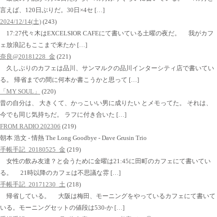
言えば、120日ぶりだ。30日×4セ […]
2024/12/14(土)
(243)
17:27代々木はEXCELSIOR CAFEにて書いている土曜の夜だ。 我がカフ
ェ放浪記もここまで来たか […]
奈良@20181228_金
(221)
久しぶりのカフェは品川、サンマルクの品川インターシティ店で書いてい
る。 帰省までの間に何本か書こうかと思って […]
「MY SOUL」
(220)
昔の自分は、 大きくて、かっこいい男に成りたい とメモってた。 それは、
今でも同じ気持ちだ。 ラフに付き合いた […]
FROM RADIO 202306
(219)
朝本 浩文 - 情熱 The Long Goodbye - Dave Grusin Trio
手帳手記_20180525_金
(219)
女性の飲み友達？と会うために金曜は21:45に田町のカフェにて書いてい
る。 21時以降のカフェは不思議な雰 […]
手帳手記_20171230_土
(218)
帰省している。 大阪は梅田、モーニングをやっているカフェにて書いて
いる。モーニングセットの値段は530-か […]