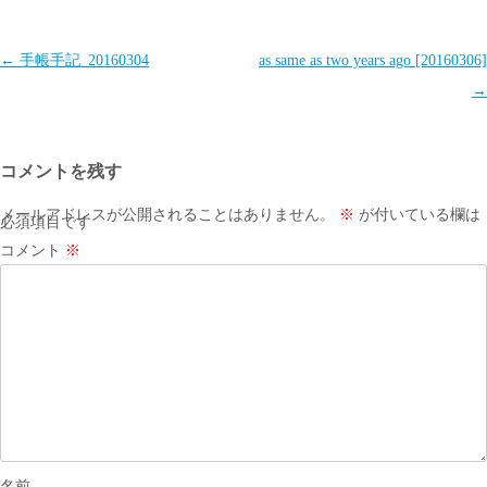
投
←
手帳手記_20160304
as same as two years ago [20160306]
稿
→
ナ
ビ
コメントを残す
ゲ
ー
メールアドレスが公開されることはありません。
※
が付いている欄は
必須項目です
シ
コメント
※
ョ
ン
名前