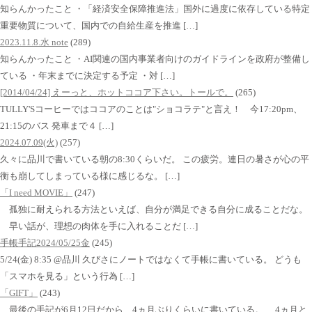
知らんかったこと ・「経済安全保障推進法」国外に過度に依存している特定
重要物質について、国内での自給生産を推進 […]
2023.11.8.水 note
(289)
知らんかったこと ・AI関連の国内事業者向けのガイドラインを政府が整備し
ている ・年末までに決定する予定 ・対 […]
[2014/04/24] えーっと、ホットココア下さい。トールで。
(265)
TULLY'Sコーヒーではココアのことは"ショコラテ"と言え！ 今17:20pm、
21:15のバス 発車まで４ […]
2024.07.09(火)
(257)
久々に品川で書いている朝の8:30くらいだ。 この疲労。連日の暑さが心の平
衡も崩してしまっている様に感じるな。 […]
「I need MOVIE」
(247)
孤独に耐えられる方法といえば、自分が満足できる自分に成ることだな。
早い話が、理想の肉体を手に入れることだ […]
手帳手記2024/05/25金
(245)
5/24(金) 8:35 @品川 久びさにノートではなくて手帳に書いている。 どうも
「スマホを見る」という行為 […]
「GIFT」
(243)
最後の手記が6月12日だから、4ヵ月ぶりくらいに書いている。 4ヵ月と