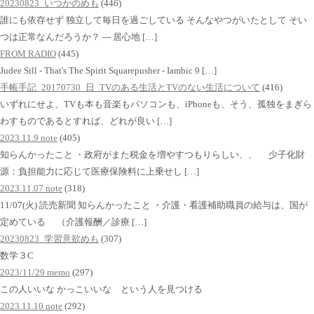
20230823_いつかのめも
(446)
誰にも依存せず 独立して毎日を過ごしている そんなやつがいたとして そい
つは正常なんだろうか？ --- 居心地 […]
FROM RADIO
(445)
Judee Sill - That's The Spirit Squarepusher - Iambic 9 […]
手帳手記_20170730_日_TVのある生活とTVのない生活について
(416)
いずれにせよ、TVも本も音楽もパソコンも、iPhoneも、そう、孤独をまぎら
わすものであるとすれば、どれが良い […]
2023.11.9 note
(405)
知らんかったこと ・政府がまた税金を増やすつもりらしい、、 少子化財
源：負担能力に応じて医療保険料に上乗せし […]
2023.11.07 note
(318)
11/07(火) 読売新聞 知らんかったこと ・介護・看護補助職員の給与は、国が
定めている （介護報酬／診療 […]
20230823_学習意欲めも
(307)
数学３C
2023/11/29 memo
(297)
この人いいな かっこいいな という人を見つける
2023.11.10 note
(292)