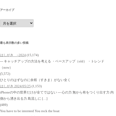
アーカイブ
ア
ー
カ
イ
ブ
最も表示数の多い投稿
はしがき ~2024
(15,174)
--- キャッチアップの方法を考える ・ベースアップ（old） ・トレンド
（now）
(5,572)
ひとりのはずなのに余裕（すきま）がない全く
はしがき 2024/05/25
(1,153)
iPhoneの中の世界だけが全てではない --- 心の力 無から有をつくり出す力 内
側から湧き出る力 島流しに […]
(489)
You have to be intersted You rock the boat