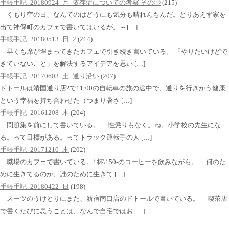
手帳手記_20180924_月_依存症についての考察 その①
(215)
くもり空の日、なんてのはどうにも気分も晴れんもんだ。とりあえず家を
出て神保町のカフェで書いてはいるが。 -- […]
手帳手記_20180513_日_2
(214)
早くも席が埋まってきたカフェで引き続き書いている。 「やりたいけどで
きていないこと」を解決するアイデアを思い […]
手帳手記_20170603_土_通り沿い
(207)
ドトールは靖国通り店?で11:00の自転車の旅の途中で、通りを行きかう健康
という幸福を持ち合わせた（つまり暑さ […]
手帳手記_20161208_木
(204)
問題集を前にして書いている。 性懲りもなく。ね。小学校の先生にな
る。って目標がある。ってトラック運転手の人 […]
手帳手記_20171210_木
(202)
職場のカフェで書いている。1杯\150-のコーヒーを飲みながら。 何のた
めに生きてるのか、誰のために生きて […]
手帳手記_20180422_日
(198)
スーツのうけとりにまた、新宿南口店のドトールで書いている。 喫茶店
で書くたびに思うことは、なんで自宅ではお […]