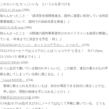
この人いいな かっこいいな という人を見つける
2023.11.10 note
(299)
知らんかったこと ・「経済安全保障推進法」国外に過度に依存している特定
重要物質について、国内での自給生産を推進 […]
2023.11.8.水 note
(296)
知らんかったこと ・AI関連の国内事業者向けのガイドラインを政府が整備し
ている ・年末までに決定する予定 ・対 […]
[2014/04/24] えーっと、ホットココア下さい。トールで。
(270)
TULLY'Sコーヒーではココアのことは"ショコラテ"と言え！ 今17:20pm、
21:15のバス 発車まで４ […]
2024.07.09(火)
(260)
久々に品川で書いている朝の8:30くらいだ。 この疲労。連日の暑さが心の平
衡も崩してしまっている様に感じるな。 […]
「I need MOVIE」
(254)
孤独に耐えられる方法といえば、自分が満足できる自分に成ることだな。
早い話が、理想の肉体を手に入れることだ […]
手帳手記2024/05/25金
(249)
5/24(金) 8:35 @品川 久びさにノートではなくて手帳に書いている。 どうも