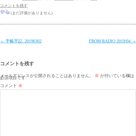
コメントを残す
(まだ評価がありません)
投
←
手帳手記_20190302
FROM RADIO 2019/04
→
稿
ナ
コメントを残す
ビ
ゲ
メールアドレスが公開されることはありません。
※
が付いている欄は
必須項目です
ー
コメント
※
シ
ョ
ン