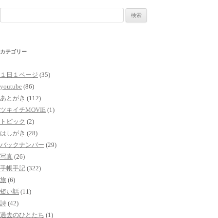
検
索:
カテゴリー
１日１ページ
(35)
youtube
(86)
あとがき
(112)
ツキイチMOVIE
(1)
トピック
(2)
はしがき
(28)
バックナンバー
(29)
写真
(26)
手帳手記
(322)
旅
(6)
短い話
(11)
詩
(42)
過去のひとたち
(1)