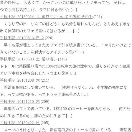
昔の自分は、 大きくて、かっこいい男に成りたい とメモってた。 それは、
今でも同じ気持ちだ。 ラフに付き合いた […]
手帳手記_20180924_月_依存症についての考察 その①
(221)
くもり空の日、なんてのはどうにも気分も晴れんもんだ。とりあえず家を
出て神保町のカフェで書いてはいるが。 -- […]
手帳手記_20180513_日_2
(220)
早くも席が埋まってきたカフェで引き続き書いている。 「やりたいけどで
きていないこと」を解決するアイデアを思い […]
手帳手記_20170603_土_通り沿い
(215)
ドトールは靖国通り店?で11:00の自転車の旅の途中で、通りを行きかう健康
という幸福を持ち合わせた（つまり暑さ […]
手帳手記_20161208_木
(211)
問題集を前にして書いている。 性懲りもなく。ね。小学校の先生にな
る。って目標がある。ってトラック運転手の人 […]
手帳手記_20171210_木
(209)
職場のカフェで書いている。1杯\150-のコーヒーを飲みながら。 何のた
めに生きてるのか、誰のために生きて […]
手帳手記_20180422_日
(205)
スーツのうけとりにまた、新宿南口店のドトールで書いている。 喫茶店