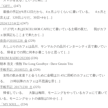
「スマホを見る」という行為 […]
「GIFT」
(247)
最後の手記が6月12日だから、4ヵ月ぶりくらいに書いている。 4ヵ月と
言えば、120日ぶりだ。30日×4セ […]
2024/12/14(土)
(247)
17:27代々木はEXCELSIOR CAFEにて書いている土曜の夜だ。 我がカフ
ェ放浪記もここまで来たか […]
奈良@20181228_金
(229)
久しぶりのカフェは品川、サンマルクの品川インターシティ店で書いてい
る。 帰省までの間に何本か書こうかと思って […]
FROM RADIO 202306
(226)
朝本 浩文 - 情熱 The Long Goodbye - Dave Grusin Trio
手帳手記_20180525_金
(226)
女性の飲み友達？と会うために金曜は21:45に田町のカフェにて書いてい
る。 21時以降のカフェは不思議な雰 […]
手帳手記_20171230_土
(225)
帰省している。 大阪は梅田、モーニングをやっているカフェにて書いて
いる。モーニングセットの値段は530-か […]
「MY SOUL」
(224)