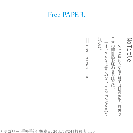
Free PAPER.
ほ
日
NoTitle
ど
一
常
に
体
の
久
Post 
。
、
羅
々
そ
針
に
ん
盤
味
Views:
な
を
わ
に
狂
う
骨
わ
女
子
せ
性
の
る
の
30
な
ほ
魅
い
ど
了
日
に
は
。
常
甘
だ
過
っ
ぎ
た
る
。
か
と
孤
思
独
う
は
カテゴリー:
手帳手記
| 投稿日:
2019/03/24
|
投稿者:
new