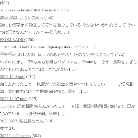
(496)
You have to be intersted You rock the boat
20230823_いつかのめも
(452)
誰にも依存せず 独立して毎日を過ごしている そんなやつがいたとして そい
つは正常なんだろうか？ --- 居心地 […]
FROM RADIO
(450)
Judee Sill - That's The Spirit Squarepusher - Iambic 9 […]
手帳手記_20170730_日_TVのある生活とTVのない生活について
(422)
いずれにせよ、TVも本も音楽もパソコンも、iPhoneも、そう、孤独をまぎら
わすものであるとすれば、どれが良い […]
2023.11.9 note
(412)
知らんかったこと ・政府がまた税金を増やすつもりらしい、、 少子化財
源：負担能力に応じて医療保険料に上乗せし […]
2023.11.07 note
(325)
11/07(火) 読売新聞 知らんかったこと ・介護・看護補助職員の給与は、国が
定めている （介護報酬／診療 […]
20230823_学習意欲めも
(316)
数学３C
2023/11/29 memo
(304)