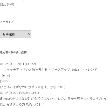
雑記
(820)
アーカイブ
ア
ー
カ
イ
ブ
最も表示数の多い投稿
はしがき ~2024
(15,362)
--- キャッチアップの方法を考える ・ベースアップ（old） ・トレンド
（now）
(5,679)
ひとりのはずなのに余裕（すきま）がない全く
はしがき 2024/05/25
(1,161)
iPhoneの中の世界だけが全てではない --- 心の力 無から有をつくり出す力 内
側から湧き出る力 島流しに […]