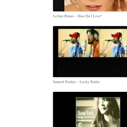
LeAnn Rimes – How Do I Live?
Samuel Purdey – Lucky Radio