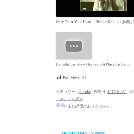
Only Trust Your Heart – Hiroko Kokubu (国府
Belinda Carlisle – Heaven Is A Place On Earth
Post Views:
64
カテゴリー:
youtube
| 投稿日:
1017/01/02
|
投
コメントを残す
(まだ評価がありません)
投
←
FROM RADIO 20160820