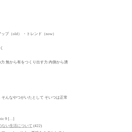
ップ（old） ・トレンド（now）
く
 心の力 無から有をつくり出す力 内側から湧
 そんなやつがいたとして そいつは正常
mbic 9 […]
TVのない生活について
(422)