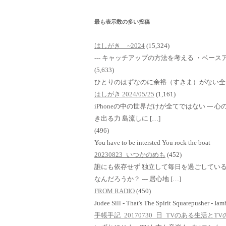
最も表示数の多い投稿
はしがき ~2024
(15,324)
--- キャッチアップの方法を考える ・ベースア
(5,633)
ひとりのはずなのに余裕（すきま）がない全
はしがき 2024/05/25
(1,161)
iPhoneの中の世界だけが全てではない ---
き出る力 島流しに […]
(496)
You have to be intersted You rock the boat
20230823_いつかのめも
(452)
誰にも依存せず 独立して毎日を過ごしている
なんだろうか？ --- 居心地 […]
FROM RADIO
(450)
Judee Sill - That's The Spirit Squarepusher - Ia
手帳手記_20170730_日_TVのある生活と