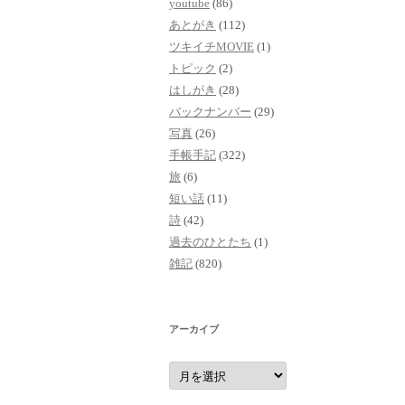
youtube
(86)
あとがき
(112)
ツキイチMOVIE
(1)
トピック
(2)
はしがき
(28)
バックナンバー
(29)
写真
(26)
手帳手記
(322)
旅
(6)
短い話
(11)
詩
(42)
過去のひとたち
(1)
雑記
(820)
アーカイブ
ア
ー
カ
イ
ブ