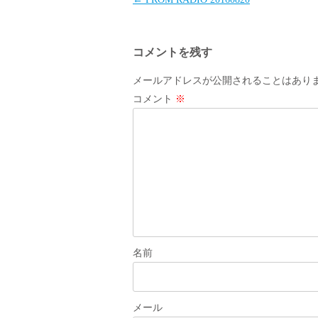
稿
ナ
コメントを残す
ビ
ゲ
メールアドレスが公開されることはあり
ー
コメント
※
シ
ョ
ン
名前
メール