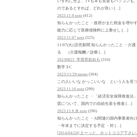
いずれにせよ、TVも本も音楽もパソコンも、i
のであるとすれば、どれが良い […]
2023.11.9 note
(412)
知らんかったこと ・政府がまた税金を増や
能力に応じて医療保険料に上乗せし […]
2023.11.07 note
(325)
11/07(火) 読売新聞 知らんかったこと 
る （介護報酬／診療 […]
20230823_学習意欲めも
(316)
数学３C
2023/11/29 memo
(304)
この人いいな かっこいいな という人を見
2023.11.10 note
(299)
知らんかったこと ・「経済安全保障推進法
質について、国内での自給生産を推進 […]
2023.11.8.水 note
(296)
知らんかったこと ・AI関連の国内事業者向
・年末までに決定する予定 ・対 […]
[2014/04/24] えーっと、ホットココア下