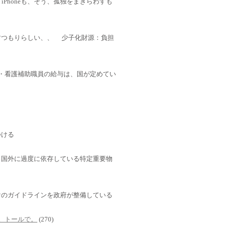
Phoneも、そう、孤独をまぎらわすも
すつもりらしい、、 少子化財源：負担
・介護・看護補助職員の給与は、国が定めてい
つける
」国外に過度に依存している特定重要物
けのガイドラインを政府が整備している
さい。トールで。
(270)