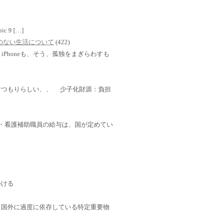
mbic 9 […]
TVのない生活について
(422)
Phoneも、そう、孤独をまぎらわすも
すつもりらしい、、 少子化財源：負担
・介護・看護補助職員の給与は、国が定めてい
つける
」国外に過度に依存している特定重要物