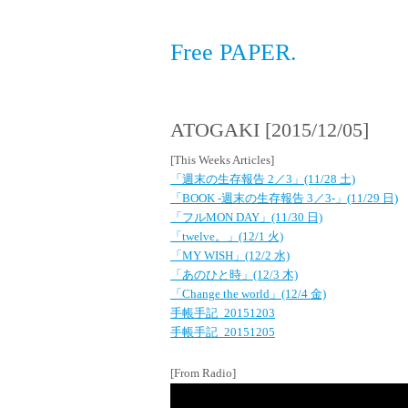
Free PAPER.
ATOGAKI [2015/12/05]
[This Weeks Articles]
「週末の生存報告 2／3」(11/28 土)
「BOOK -週末の生存報告 3／3-」(11/29 日)
「フルMON DAY」(11/30 日)
「twelve。」(12/1 火)
「MY WISH」(12/2 水)
「あのひと時」(12/3 木)
「Change the world」(12/4 金)
手帳手記_20151203
手帳手記_20151205
[From Radio]