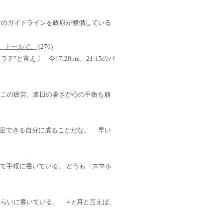
けのガイドラインを政府が整備している
さい。トールで。
(270)
テ"と言え！ 今17:20pm、21:15のバ
。 この疲労。連日の暑さが心の平衡も崩
足できる自分に成ることだな。 早い
ではなくて手帳に書いている。 どうも「スマホ
くらいに書いている。 4ヵ月と言えば、