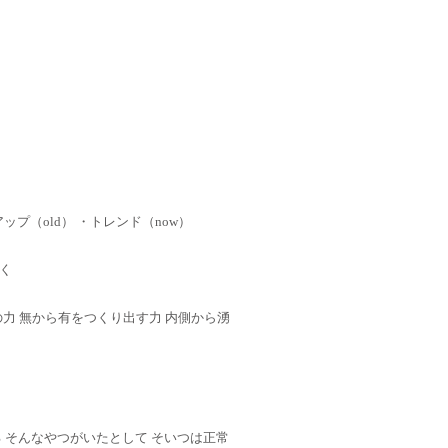
ップ（old） ・トレンド（now）
く
 心の力 無から有をつくり出す力 内側から湧
 そんなやつがいたとして そいつは正常