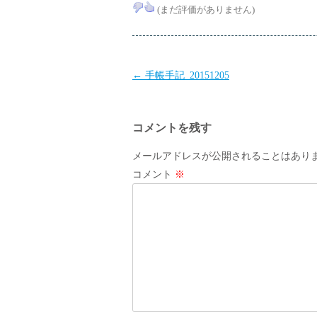
(まだ評価がありません)
投
←
手帳手記_20151205
稿
ナ
コメントを残す
ビ
ゲ
メールアドレスが公開されることはあり
ー
コメント
※
シ
ョ
ン