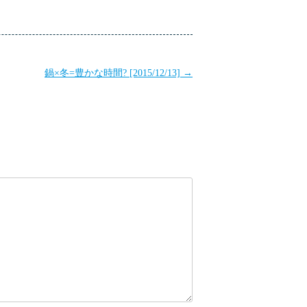
鍋×冬=豊かな時間? [2015/12/13]
→