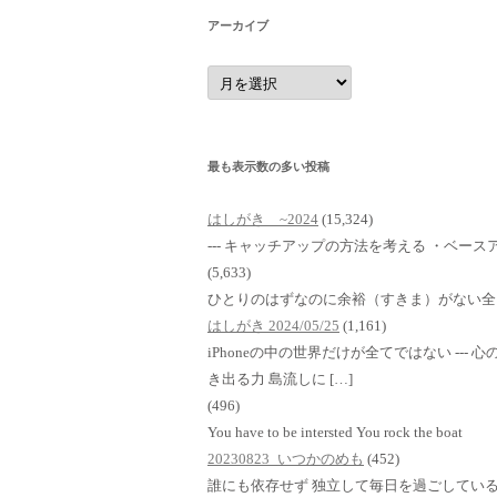
アーカイブ
ア
ー
カ
イ
ブ
最も表示数の多い投稿
はしがき ~2024
(15,324)
--- キャッチアップの方法を考える ・ベースア
(5,633)
ひとりのはずなのに余裕（すきま）がない全
はしがき 2024/05/25
(1,161)
iPhoneの中の世界だけが全てではない ---
き出る力 島流しに […]
(496)
You have to be intersted You rock the boat
20230823_いつかのめも
(452)
誰にも依存せず 独立して毎日を過ごしている