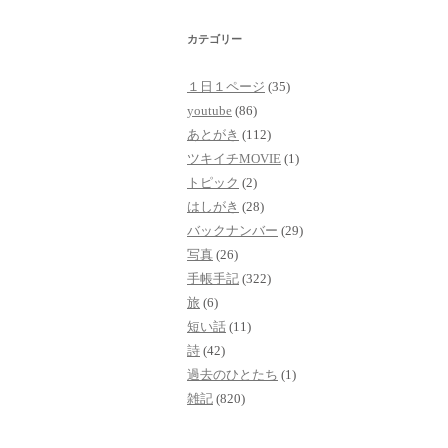
カテゴリー
１日１ページ
(35)
youtube
(86)
あとがき
(112)
ツキイチMOVIE
(1)
トピック
(2)
はしがき
(28)
バックナンバー
(29)
写真
(26)
手帳手記
(322)
旅
(6)
短い話
(11)
詩
(42)
過去のひとたち
(1)
雑記
(820)