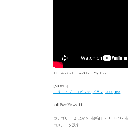
The Weeknd – Can’t Feel My Face
[MOVIE]
エリン・ブロコビッチ [ドラマ, 2000, usa]
Post Views:
11
カテゴリー:
あとがき
| 投稿日:
2015/12/05
|
コメントを残す