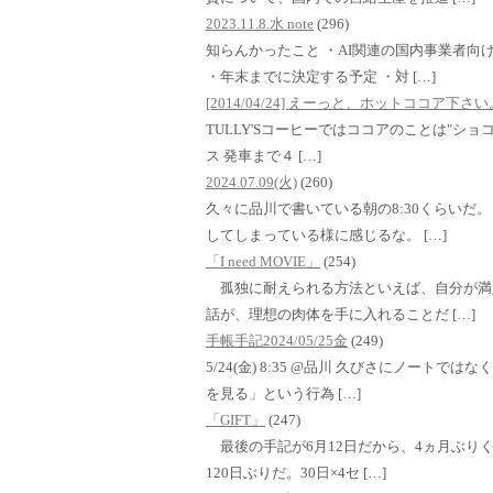
2023.11.8.水 note
(296)
知らんかったこと ・AI関連の国内事業者向
・年末までに決定する予定 ・対 […]
[2014/04/24] えーっと、ホットココア下
TULLY'Sコーヒーではココアのことは"ショコラ
ス 発車まで４ […]
2024.07.09(火)
(260)
久々に品川で書いている朝の8:30くらいだ
してしまっている様に感じるな。 […]
「I need MOVIE」
(254)
孤独に耐えられる方法といえば、自分が満
話が、理想の肉体を手に入れることだ […]
手帳手記2024/05/25金
(249)
5/24(金) 8:35 @品川 久びさにノート
を見る」という行為 […]
「GIFT」
(247)
最後の手記が6月12日だから、4ヵ月ぶり
120日ぶりだ。30日×4セ […]