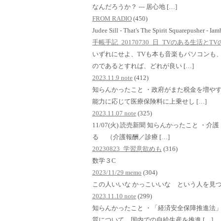
なんだろうか？ --- 居心地 […]
FROM RADIO
(450)
Judee Sill - That's The Spirit Squarepusher - Ia
手帳手記_20170730_日_TVのある生活と
いずれにせよ、TVも本も音楽もパソコンも、i
のであるとすれば、どれが良い […]
2023.11.9 note
(412)
知らんかったこと ・政府がまた税金を増や
能力に応じて医療保険料に上乗せし […]
2023.11.07 note
(325)
11/07(火) 読売新聞 知らんかったこと 
る （介護報酬／診療 […]
20230823_学習意欲めも
(316)
数学３C
2023/11/29 memo
(304)
この人いいな かっこいいな という人を見
2023.11.10 note
(299)
知らんかったこと ・「経済安全保障推進法
質について、国内での自給生産を推進 […]