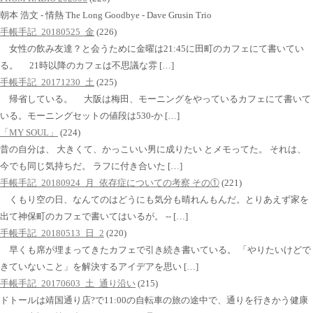
朝本 浩文 - 情熱 The Long Goodbye - Dave Grusin Trio
手帳手記_20180525_金
(226)
女性の飲み友達？と会うために金曜は21:45に田町のカフェにて書いてい
る。 21時以降のカフェは不思議な雰 […]
手帳手記_20171230_土
(225)
帰省している。 大阪は梅田、モーニングをやっているカフェにて書いて
いる。モーニングセットの値段は530-か […]
「MY SOUL」
(224)
昔の自分は、 大きくて、かっこいい男に成りたい とメモってた。 それは、
今でも同じ気持ちだ。 ラフに付き合いた […]
手帳手記_20180924_月_依存症についての考察 その①
(221)
くもり空の日、なんてのはどうにも気分も晴れんもんだ。とりあえず家を
出て神保町のカフェで書いてはいるが。 -- […]
手帳手記_20180513_日_2
(220)
早くも席が埋まってきたカフェで引き続き書いている。 「やりたいけどで
きていないこと」を解決するアイデアを思い […]
手帳手記_20170603_土_通り沿い
(215)
ドトールは靖国通り店?で11:00の自転車の旅の途中で、通りを行きかう健康