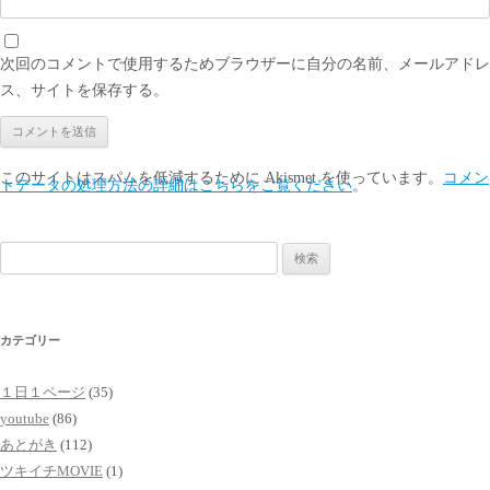
次回のコメントで使用するためブラウザーに自分の名前、メールアドレ
ス、サイトを保存する。
このサイトはスパムを低減するために Akismet を使っています。
コメン
トデータの処理方法の詳細はこちらをご覧ください
。
検
索:
カテゴリー
１日１ページ
(35)
youtube
(86)
あとがき
(112)
ツキイチMOVIE
(1)