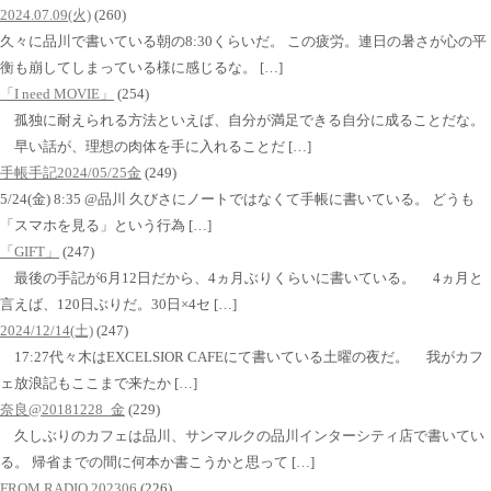
2024.07.09(火)
(260)
久々に品川で書いている朝の8:30くらいだ。 この疲労。連日の暑さが心の平
衡も崩してしまっている様に感じるな。 […]
「I need MOVIE」
(254)
孤独に耐えられる方法といえば、自分が満足できる自分に成ることだな。
早い話が、理想の肉体を手に入れることだ […]
手帳手記2024/05/25金
(249)
5/24(金) 8:35 @品川 久びさにノートではなくて手帳に書いている。 どうも
「スマホを見る」という行為 […]
「GIFT」
(247)
最後の手記が6月12日だから、4ヵ月ぶりくらいに書いている。 4ヵ月と
言えば、120日ぶりだ。30日×4セ […]
2024/12/14(土)
(247)
17:27代々木はEXCELSIOR CAFEにて書いている土曜の夜だ。 我がカフ
ェ放浪記もここまで来たか […]
奈良@20181228_金
(229)
久しぶりのカフェは品川、サンマルクの品川インターシティ店で書いてい
る。 帰省までの間に何本か書こうかと思って […]
FROM RADIO 202306
(226)