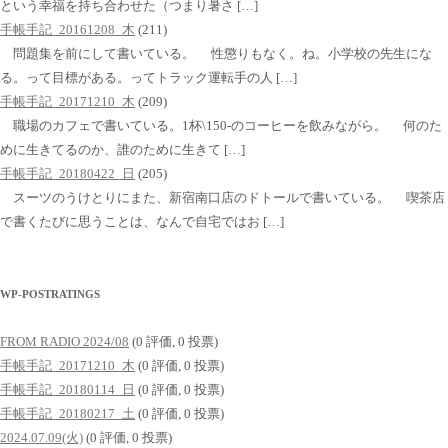
という幸福を持ち合わせた（つまり暑さ […]
手帳手記_20161208_木
(211)
問題集を前にして書いている。 性懲りもなく。ね。小学校の先生にな
る。って目標がある。ってトラック運転手の人 […]
手帳手記_20171210_木
(209)
職場のカフェで書いている。1杯\150-のコーヒーを飲みながら。 何のた
めに生きてるのか、誰のために生きて […]
手帳手記_20180422_日
(205)
スーツのうけとりにまた、新宿南口店のドトールで書いている。 喫茶店
で書くたびに思うことは、なんで自宅ではお […]
WP-POSTRATINGS
FROM RADIO 2024/08
(0 評価, 0 投票)
手帳手記_20171210_木
(0 評価, 0 投票)
手帳手記_20180114_日
(0 評価, 0 投票)
手帳手記_20180217_土
(0 評価, 0 投票)
2024.07.09(火)
(0 評価, 0 投票)