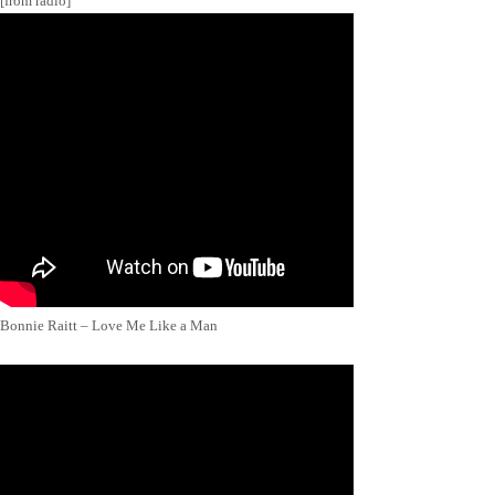
[from radio]
Bonnie Raitt – Love Me Like a Man