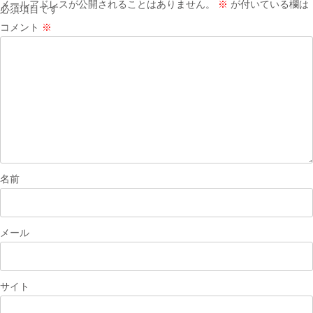
ー
メールアドレスが公開されることはありません。
※
が付いている欄は
必須項目です
シ
コメント
※
ョ
ン
名前
メール
サイト