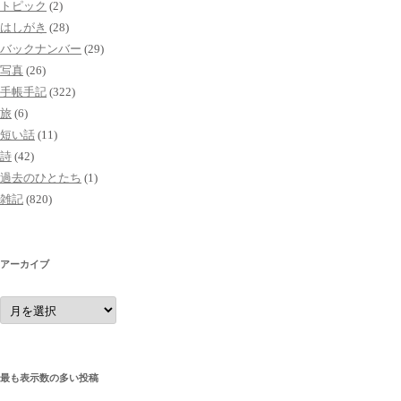
トピック
(2)
はしがき
(28)
バックナンバー
(29)
写真
(26)
手帳手記
(322)
旅
(6)
短い話
(11)
詩
(42)
過去のひとたち
(1)
雑記
(820)
アーカイブ
ア
ー
カ
イ
ブ
最も表示数の多い投稿