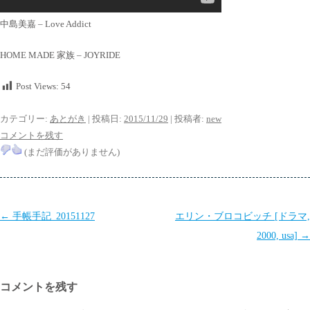
中島美嘉 – Love Addict
HOME MADE 家族 – JOYRIDE
Post Views:
54
カテゴリー:
あとがき
| 投稿日:
2015/11/29
|
投稿者:
new
コメントを残す
(まだ評価がありません)
投
←
手帳手記_20151127
エリン・ブロコビッチ [ドラマ,
稿
2000, usa]
→
ナ
ビ
コメントを残す
ゲ