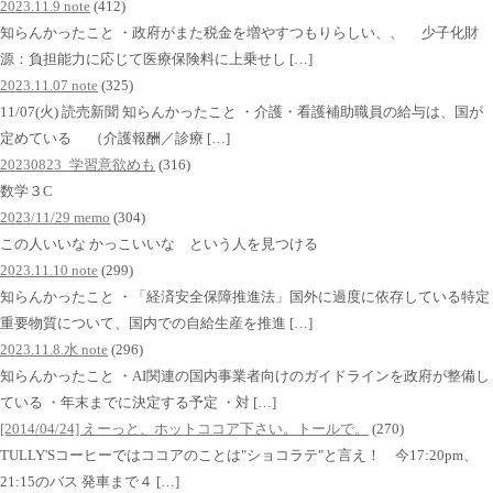
2023.11.9 note
(412)
知らんかったこと ・政府がまた税金を増やすつもりらしい、、 少子化財
源：負担能力に応じて医療保険料に上乗せし […]
2023.11.07 note
(325)
11/07(火) 読売新聞 知らんかったこと ・介護・看護補助職員の給与は、国が
定めている （介護報酬／診療 […]
20230823_学習意欲めも
(316)
数学３C
2023/11/29 memo
(304)
この人いいな かっこいいな という人を見つける
2023.11.10 note
(299)
知らんかったこと ・「経済安全保障推進法」国外に過度に依存している特定
重要物質について、国内での自給生産を推進 […]
2023.11.8.水 note
(296)
知らんかったこと ・AI関連の国内事業者向けのガイドラインを政府が整備し
ている ・年末までに決定する予定 ・対 […]
[2014/04/24] えーっと、ホットココア下さい。トールで。
(270)
TULLY'Sコーヒーではココアのことは"ショコラテ"と言え！ 今17:20pm、
21:15のバス 発車まで４ […]