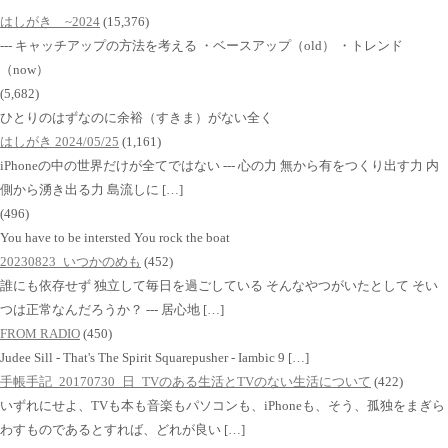
はしがき ~2024
(15,376)
--- キャッチアップの方法を考える ・ベースアップ（old） ・トレンド
（now）
(5,682)
ひとりのはずなのに余裕（すきま）がない全く
はしがき 2024/05/25
(1,161)
iPhoneの中の世界だけが全てではない --- 心の力 無から有をつくり出す力 内
側から湧き出る力 島流しに […]
(496)
You have to be intersted You rock the boat
20230823_いつかのめも
(452)
誰にも依存せず 独立して毎日を過ごしている そんなやつがいたとして そい
つは正常なんだろうか？ --- 居心地 […]
FROM RADIO
(450)
Judee Sill - That's The Spirit Squarepusher - Iambic 9 […]
手帳手記_20170730_日_TVのある生活とTVのない生活について
(422)
いずれにせよ、TVも本も音楽もパソコンも、iPhoneも、そう、孤独をまぎら
わすものであるとすれば、どれが良い […]