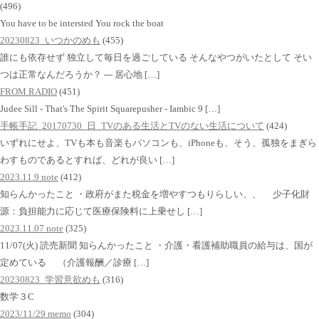
(496)
You have to be intersted You rock the boat
20230823_いつかのめも
(455)
誰にも依存せず 独立して毎日を過ごしている そんなやつがいたとして そい
つは正常なんだろうか？ --- 居心地 […]
FROM RADIO
(451)
Judee Sill - That's The Spirit Squarepusher - Iambic 9 […]
手帳手記_20170730_日_TVのある生活とTVのない生活について
(424)
いずれにせよ、TVも本も音楽もパソコンも、iPhoneも、そう、孤独をまぎら
わすものであるとすれば、どれが良い […]
2023.11.9 note
(412)
知らんかったこと ・政府がまた税金を増やすつもりらしい、、 少子化財
源：負担能力に応じて医療保険料に上乗せし […]
2023.11.07 note
(325)
11/07(火) 読売新聞 知らんかったこと ・介護・看護補助職員の給与は、国が
定めている （介護報酬／診療 […]
20230823_学習意欲めも
(316)
数学３C
2023/11/29 memo
(304)