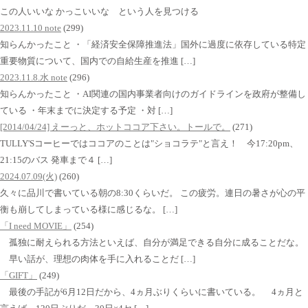
この人いいな かっこいいな という人を見つける
2023.11.10 note
(299)
知らんかったこと ・「経済安全保障推進法」国外に過度に依存している特定
重要物質について、国内での自給生産を推進 […]
2023.11.8.水 note
(296)
知らんかったこと ・AI関連の国内事業者向けのガイドラインを政府が整備し
ている ・年末までに決定する予定 ・対 […]
[2014/04/24] えーっと、ホットココア下さい。トールで。
(271)
TULLY'Sコーヒーではココアのことは"ショコラテ"と言え！ 今17:20pm、
21:15のバス 発車まで４ […]
2024.07.09(火)
(260)
久々に品川で書いている朝の8:30くらいだ。 この疲労。連日の暑さが心の平
衡も崩してしまっている様に感じるな。 […]
「I need MOVIE」
(254)
孤独に耐えられる方法といえば、自分が満足できる自分に成ることだな。
早い話が、理想の肉体を手に入れることだ […]
「GIFT」
(249)
最後の手記が6月12日だから、4ヵ月ぶりくらいに書いている。 4ヵ月と