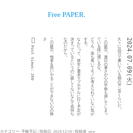
Free PAPER.
さ
こ
な
決
な
す
ど
て
こ
久
2024.07.09(
の
の
ま
ん
る
う
い
の
々
。
っ
疲
だ
た
も
る
疲
に
Post 
、
っ
て
労
か
様
労
品
。
。
い
て
ら
落
に
川
、
。
る
他
ち
感
連
で
Views:
と
彼
者
着
じ
日
書
い
女
を
い
る
の
い
う
と
思
て
な
暑
て
。
の
週
い
モ
さ
い
に
末
や
ノ
が
る
260
嬉
ラ
る
が
心
朝
火
し
ブ
こ
考
の
の
)
く
ホ
と
え
平
8:30
な
テ
が
ら
衡
い
ル
で
れ
も
く
な
に
き
て
崩
ら
ん
行
な
い
し
い
て
く
い
な
て
だ
気
予
心
い
し
。
持
定
の
気
ま
っ
ち
が
狭
が
カテゴリー:
手帳手記
| 投稿日:
2024/12/16
|
投稿者:
new