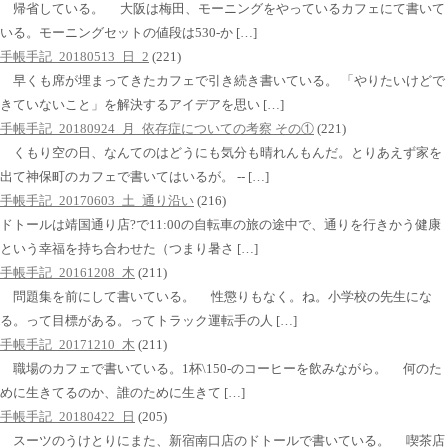
帰省している。 大阪は梅田、モーニングをやっているカフェにて書いて
いる。モーニングセットの値段は530-か […]
手帳手記_20180513_日_2
(221)
早くも席が埋まってきたカフェで引き続き書いている。 「やりたいけどで
きていないこと」を解決するアイデアを思い […]
手帳手記_20180924_月_依存症についての考察 その①
(221)
くもり空の日、なんてのはどうにも気分も晴れんもんだ。とりあえず家を
出て神保町のカフェで書いてはいるが。 -- […]
手帳手記_20170603_土_通り沿い
(216)
ドトールは靖国通り店?で11:00の自転車の旅の途中で、通りを行きかう健康
という幸福を持ち合わせた（つまり暑さ […]
手帳手記_20161208_木
(211)
問題集を前にして書いている。 性懲りもなく。ね。小学校の先生にな
る。って目標がある。ってトラック運転手の人 […]
手帳手記_20171210_木
(211)
職場のカフェで書いている。1杯\150-のコーヒーを飲みながら。 何のた
めに生きてるのか、誰のために生きて […]
手帳手記_20180422_日
(205)
スーツのうけとりにまた、新宿南口店のドトールで書いている。 喫茶店