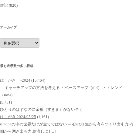
雑記
(820)
アーカイブ
ア
ー
カ
イ
ブ
最も表示数の多い投稿
はしがき ~2024
(15,464)
--- キャッチアップの方法を考える ・ベースアップ（old） ・トレンド
（now）
(5,751)
ひとりのはずなのに余裕（すきま）がない全く
はしがき 2024/05/25
(1,161)
iPhoneの中の世界だけが全てではない --- 心の力 無から有をつくり出す力 内
側から湧き出る力 島流しに […]