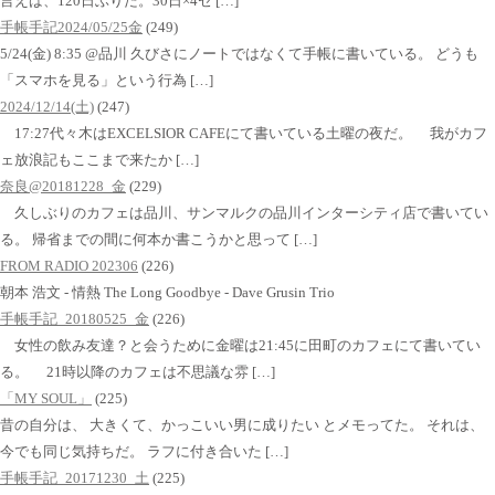
言えば、120日ぶりだ。30日×4セ […]
手帳手記2024/05/25金
(249)
5/24(金) 8:35 @品川 久びさにノートではなくて手帳に書いている。 どうも
「スマホを見る」という行為 […]
2024/12/14(土)
(247)
17:27代々木はEXCELSIOR CAFEにて書いている土曜の夜だ。 我がカフ
ェ放浪記もここまで来たか […]
奈良@20181228_金
(229)
久しぶりのカフェは品川、サンマルクの品川インターシティ店で書いてい
る。 帰省までの間に何本か書こうかと思って […]
FROM RADIO 202306
(226)
朝本 浩文 - 情熱 The Long Goodbye - Dave Grusin Trio
手帳手記_20180525_金
(226)
女性の飲み友達？と会うために金曜は21:45に田町のカフェにて書いてい
る。 21時以降のカフェは不思議な雰 […]
「MY SOUL」
(225)
昔の自分は、 大きくて、かっこいい男に成りたい とメモってた。 それは、
今でも同じ気持ちだ。 ラフに付き合いた […]
手帳手記_20171230_土
(225)