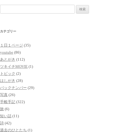
検
索:
カテゴリー
１日１ページ
(35)
youtube
(86)
あとがき
(112)
ツキイチMOVIE
(1)
トピック
(2)
はしがき
(28)
バックナンバー
(29)
写真
(26)
手帳手記
(322)
旅
(6)
短い話
(11)
詩
(42)
過去のひとたち
(1)