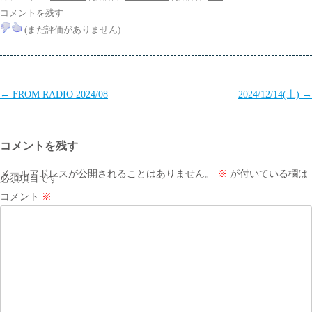
コメントを残す
(まだ評価がありません)
投
←
FROM RADIO 2024/08
2024/12/14(土)
→
稿
ナ
コメントを残す
ビ
ゲ
メールアドレスが公開されることはありません。
※
が付いている欄は
必須項目です
ー
コメント
※
シ
ョ
ン