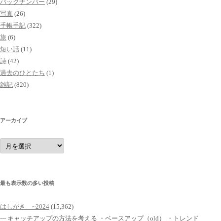
バックナンバー
(29)
写真
(26)
手帳手記
(322)
旅
(6)
短い話
(11)
詩
(42)
過去のひとたち
(1)
雑記
(820)
アーカイブ
ア
ー
カ
イ
ブ
最も表示数の多い投稿
はしがき ~2024
(15,362)
--- キャッチアップの方法を考える ・ベースアップ（old） ・トレンド