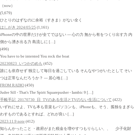
（now）
(5,679)
ひとりのはずなのに余裕（すきま）がない全く
はしがき 2024/05/25
(1,161)
iPhoneの中の世界だけが全てではない --- 心の力 無から有をつくり出す力 内
側から湧き出る力 島流しに […]
(496)
You have to be intersted You rock the boat
20230823_いつかのめも
(452)
誰にも依存せず 独立して毎日を過ごしている そんなやつがいたとして そい
つは正常なんだろうか？ --- 居心地 […]
FROM RADIO
(450)
Judee Sill - That's The Spirit Squarepusher - Iambic 9 […]
手帳手記_20170730_日_TVのある生活とTVのない生活について
(422)
いずれにせよ、TVも本も音楽もパソコンも、iPhoneも、そう、孤独をまぎら
わすものであるとすれば、どれが良い […]
2023.11.9 note
(412)
知らんかったこと ・政府がまた税金を増やすつもりらしい、、 少子化財