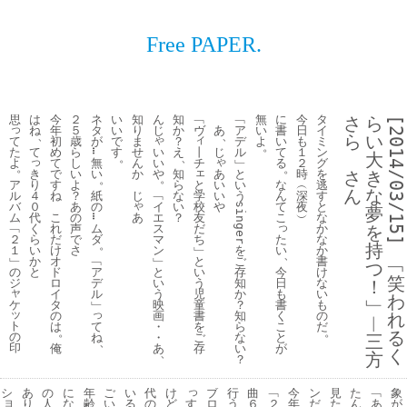
Free PAPER.
思
は
今
２
ネ
い
知
ん
知
﹁
﹁
無
に
今
タ
さ
ら
[2014/03/15] 
っ
ね
年
５
タ
い
り
じ
か
ヴ
あ
ア
い
書
日
イ
、
、
ら
い
ゃ
ィ
て
初
歳
が
で
ま
？
デ
よ
い
も
ミ
。
た
い
丨
て
め
ら
す
せ
え
じ
ル
て
１
ン
…
大
。
、
っ
ゃ
よ
い
チ
て
し
無
ん
﹂
る
２
グ
。
。
ェ
き
や
あ
で
い
い
か
知
と
時
を
さ
き
。
。
と
ア
り
い
す
よ
ら
い
な
︵
逃
ん
な
学
ル
４
﹁
い
ね
？
紙
じ
な
う
ん
深
す
ゃ
校
バ
０
イ
や
あ
の
い
て
夜
と
singer
夢
友
ム
代
あ
エ
こ
の
？
こ
︶
な
…
っ
だ
﹁
く
ス
れ
声
ム
か
を
ち
２
ら
マ
た
だ
で
ダ
な
。
持
﹂
１
い
ン
い
け
さ
を
か
、
と
﹂
か
﹂
オ
﹁
ご
書
﹁
つ
い
の
と
と
今
ド
ア
存
け
笑
う
ジ
い
日
ロ
デ
知
な
！
ャ
児
う
も
イ
ル
か
い
わ
﹂
ケ
童
映
書
タ
﹂
？
も
ッ
っ
書
画
く
の
知
の
れ
︱
ト
を
て
・
こ
は
ら
だ
。
。
る
の
ご
ね
・
と
な
三
、
印
存
あ
が
俺
い
く
、
方
？
っ
シ
あ
の
に
年
ご
い
代
け
ブ
行
曲
﹁
今
ン
見
た
﹁
象
ョ
す
り
人
な
齢
い
る
の
ど
ロ
う
６
２
年
だ
た
ん
あ
が