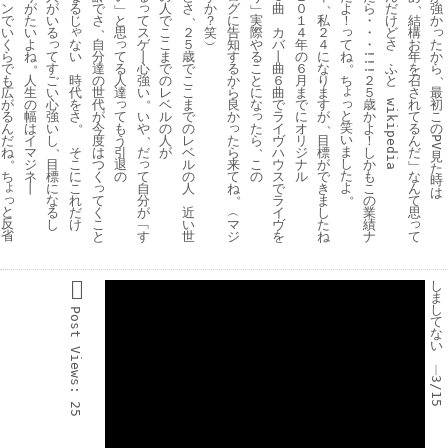
、
、
っ
ン
か
が
が
る
で
﹂
人
さ
グ
﹂
曲
０
よ
ら
だ
強
、
で
て
？
た
い
じ
さ
と
で
に
実
１
私
！
・
け
結
か
、
ゃ
っ
っ
い
ス
笑
い
る
思
こ
２
告
際
カ
４
２
・
ど
構
っ
っ
く
な
ゲ
︶
て
た
よ
自
こ
５
知
や
バ
年
４
・
さ
お
ら
て
い
て
丨
ね
か
ね
分
ま
歳
す
る
丨
の
に
年
!!!
。
。
で
す
る
心
ら
達
で
で
る
こ
曲
６
な
ふ
を
も
ご
時
人
強
ち
人
の
の
こ
か
と
６
月
り
２
と
召
ょ
広
い
代
達
い
最
生
世
レ
こ
ら
に
曲
ま
ま
５
さ
。
っ
っ
が
心
を
初
の
代
ベ
ま
良
な
で
で
す
歳
れ
wikipedia
っ
と
て
る
強
さ
い
こ
幅
が
ル
で
か
ラ
に
が
か
て
。
、
っ
笑
も
ん
い
や
た
の
は
今
の
の
イ
オ
よ
る
、
い
う
だ
し
た
ら
イ
度
人
レ
ヴ
リ
目
！
ん
PV
、
、
ま
引
ね
そ
だ
ら
マ
は
が
ベ
ハ
ジ
標
し
だ
見
。
っ
し
退
目
こ
来
こ
ジ
つ
ル
ウ
ナ
が
か
﹂
た
た
の
て
ち
標
に
て
の
ネ
く
の
ス
ル
で
も
な
時
ょ
っ
よ
自
に
こ
ね
丨
人
で
き
こ
ん
は
。
。
っ
分
な
れ
て
ラ
ま
の
て
と
が
る
だ
く
︵
近
イ
し
業
思
っ
反
﹁
し
け
こ
マ
い
ヴ
た
績
省
す
と
ジ
て
世
を
ね
ナ
し
ま
し
Post 
て
な
い
Views:
︱
3/15
25