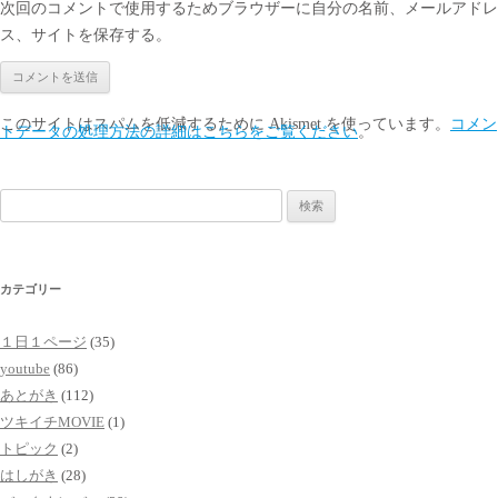
次回のコメントで使用するためブラウザーに自分の名前、メールアドレ
ス、サイトを保存する。
このサイトはスパムを低減するために Akismet を使っています。
コメン
トデータの処理方法の詳細はこちらをご覧ください
。
検
索:
カテゴリー
１日１ページ
(35)
youtube
(86)
あとがき
(112)
ツキイチMOVIE
(1)
トピック
(2)
はしがき
(28)