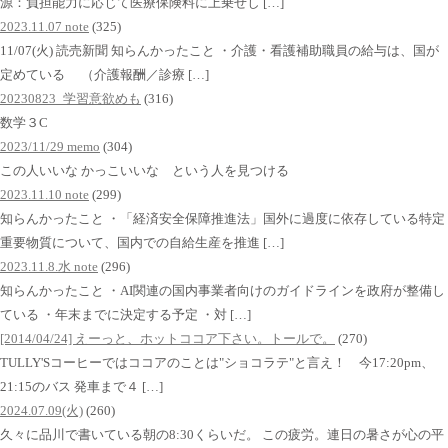
源：負担能力に応じて医療保険料に上乗せし […]
2023.11.07 note
(325)
11/07(火) 読売新聞 知らんかったこと ・介護・看護補助職員の給与は、国が
定めている （介護報酬／診療 […]
20230823_学習意欲めも
(316)
数学３C
2023/11/29 memo
(304)
この人いいな かっこいいな という人を見つける
2023.11.10 note
(299)
知らんかったこと ・「経済安全保障推進法」国外に過度に依存している特定
重要物質について、国内での自給生産を推進 […]
2023.11.8.水 note
(296)
知らんかったこと ・AI関連の国内事業者向けのガイドラインを政府が整備し
ている ・年末までに決定する予定 ・対 […]
[2014/04/24] えーっと、ホットココア下さい。トールで。
(270)
TULLY'Sコーヒーではココアのことは"ショコラテ"と言え！ 今17:20pm、
21:15のバス 発車まで４ […]
2024.07.09(火)
(260)
久々に品川で書いている朝の8:30くらいだ。 この疲労。連日の暑さが心の平