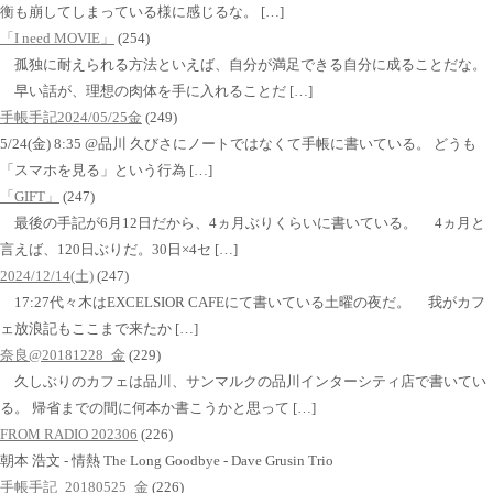
衡も崩してしまっている様に感じるな。 […]
「I need MOVIE」
(254)
孤独に耐えられる方法といえば、自分が満足できる自分に成ることだな。
早い話が、理想の肉体を手に入れることだ […]
手帳手記2024/05/25金
(249)
5/24(金) 8:35 @品川 久びさにノートではなくて手帳に書いている。 どうも
「スマホを見る」という行為 […]
「GIFT」
(247)
最後の手記が6月12日だから、4ヵ月ぶりくらいに書いている。 4ヵ月と
言えば、120日ぶりだ。30日×4セ […]
2024/12/14(土)
(247)
17:27代々木はEXCELSIOR CAFEにて書いている土曜の夜だ。 我がカフ
ェ放浪記もここまで来たか […]
奈良@20181228_金
(229)
久しぶりのカフェは品川、サンマルクの品川インターシティ店で書いてい
る。 帰省までの間に何本か書こうかと思って […]
FROM RADIO 202306
(226)
朝本 浩文 - 情熱 The Long Goodbye - Dave Grusin Trio
手帳手記_20180525_金
(226)