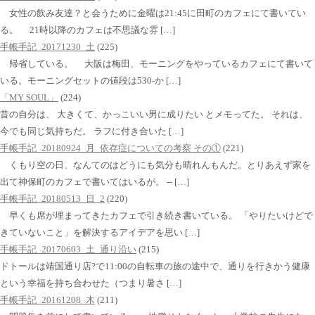
女性の飲み友達？と会うために金曜は21:45に田町のカフェにて書いてい
る。 21時以降のカフェは不思議な雰 […]
手帳手記_20171230_土
(225)
帰省している。 大阪は梅田、モーニングをやっているカフェにて書いて
いる。モーニングセットの値段は530-か […]
「MY SOUL」
(224)
昔の自分は、 大きくて、かっこいい男に成りたい とメモってた。 それは、
今でも同じ気持ちだ。 ラフに付き合いた […]
手帳手記_20180924_月_依存症についての考察 その①
(221)
くもり空の日、なんてのはどうにも気分も晴れんもんだ。とりあえず家を
出て神保町のカフェで書いてはいるが。 -- […]
手帳手記_20180513_日_2
(220)
早くも席が埋まってきたカフェで引き続き書いている。 「やりたいけどで
きていないこと」を解決するアイデアを思い […]
手帳手記_20170603_土_通り沿い
(215)
ドトールは靖国通り店?で11:00の自転車の旅の途中で、通りを行きかう健康
という幸福を持ち合わせた（つまり暑さ […]
手帳手記_20161208_木
(211)