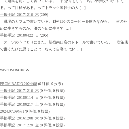
問題集を前にして書いている。 性懲りもなく。ね。小学校の先生にな
る。って目標がある。ってトラック運転手の人 […]
手帳手記_20171210_木
(209)
職場のカフェで書いている。1杯\150-のコーヒーを飲みながら。 何のた
めに生きてるのか、誰のために生きて […]
手帳手記_20180422_日
(205)
スーツのうけとりにまた、新宿南口店のドトールで書いている。 喫茶店
で書くたびに思うことは、なんで自宅ではお […]
WP-POSTRATINGS
FROM RADIO 2024/08
(0 評価, 0 投票)
手帳手記_20171210_木
(0 評価, 0 投票)
手帳手記_20180114_日
(0 評価, 0 投票)
手帳手記_20180217_土
(0 評価, 0 投票)
2024.07.09(火)
(0 評価, 0 投票)
手帳手記_20161208_木
(0 評価, 0 投票)
手帳手記_20171229_金
(0 評価, 0 投票)