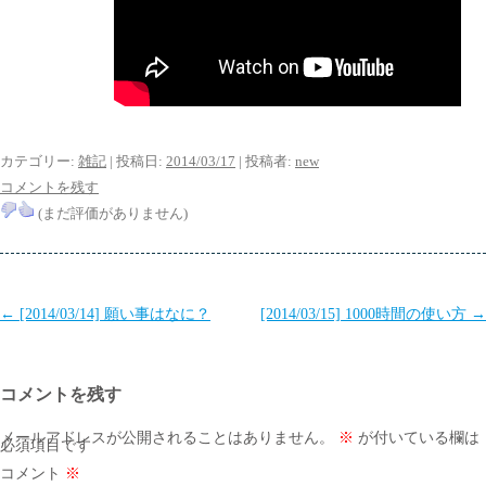
カテゴリー:
雑記
| 投稿日:
2014/03/17
|
投稿者:
new
コメントを残す
(まだ評価がありません)
投
←
[2014/03/14] 願い事はなに？
[2014/03/15] 1000時間の使い方
→
稿
ナ
コメントを残す
ビ
ゲ
メールアドレスが公開されることはありません。
※
が付いている欄は
必須項目です
ー
コメント
※