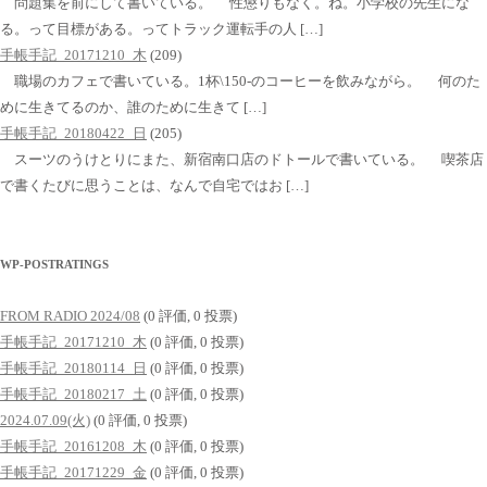
問題集を前にして書いている。 性懲りもなく。ね。小学校の先生にな
る。って目標がある。ってトラック運転手の人 […]
手帳手記_20171210_木
(209)
職場のカフェで書いている。1杯\150-のコーヒーを飲みながら。 何のた
めに生きてるのか、誰のために生きて […]
手帳手記_20180422_日
(205)
スーツのうけとりにまた、新宿南口店のドトールで書いている。 喫茶店
で書くたびに思うことは、なんで自宅ではお […]
WP-POSTRATINGS
FROM RADIO 2024/08
(0 評価, 0 投票)
手帳手記_20171210_木
(0 評価, 0 投票)
手帳手記_20180114_日
(0 評価, 0 投票)
手帳手記_20180217_土
(0 評価, 0 投票)
2024.07.09(火)
(0 評価, 0 投票)
手帳手記_20161208_木
(0 評価, 0 投票)
手帳手記_20171229_金
(0 評価, 0 投票)