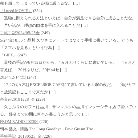
衡も崩してしまっている様に感じるな。 […]
「I need MOVIE」
(254)
孤独に耐えられる方法といえば、自分が満足できる自分に成ることだな。
早い話が、理想の肉体を手に入れることだ […]
手帳手記2024/05/25金
(249)
5/24(金) 8:35 @品川 久びさにノートではなくて手帳に書いている。 どうも
「スマホを見る」という行為 […]
「GIFT」
(247)
最後の手記が6月12日だから、4ヵ月ぶりくらいに書いている。 4ヵ月と
言えば、120日ぶりだ。30日×4セ […]
2024/12/14(土)
(247)
17:27代々木はEXCELSIOR CAFEにて書いている土曜の夜だ。 我がカフ
ェ放浪記もここまで来たか […]
奈良@20181228_金
(229)
久しぶりのカフェは品川、サンマルクの品川インターシティ店で書いてい
る。 帰省までの間に何本か書こうかと思って […]
FROM RADIO 202306
(226)
朝本 浩文 - 情熱 The Long Goodbye - Dave Grusin Trio
手帳手記_20180525_金
(226)