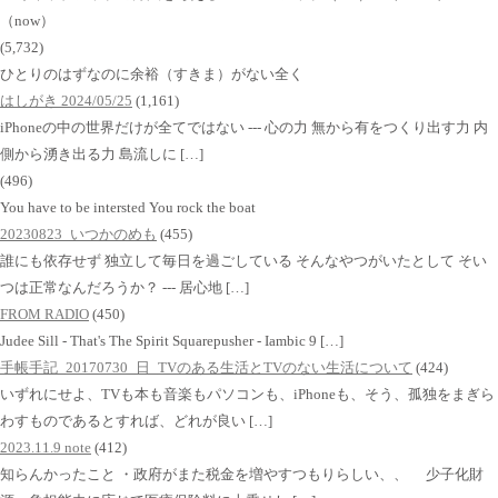
（now）
(5,732)
ひとりのはずなのに余裕（すきま）がない全く
はしがき 2024/05/25
(1,161)
iPhoneの中の世界だけが全てではない --- 心の力 無から有をつくり出す力 内
側から湧き出る力 島流しに […]
(496)
You have to be intersted You rock the boat
20230823_いつかのめも
(455)
誰にも依存せず 独立して毎日を過ごしている そんなやつがいたとして そい
つは正常なんだろうか？ --- 居心地 […]
FROM RADIO
(450)
Judee Sill - That's The Spirit Squarepusher - Iambic 9 […]
手帳手記_20170730_日_TVのある生活とTVのない生活について
(424)
いずれにせよ、TVも本も音楽もパソコンも、iPhoneも、そう、孤独をまぎら
わすものであるとすれば、どれが良い […]
2023.11.9 note
(412)
知らんかったこと ・政府がまた税金を増やすつもりらしい、、 少子化財