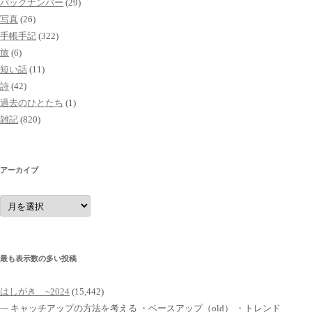
バックナンバー
(29)
写真
(26)
手帳手記
(322)
旅
(6)
短い話
(11)
詩
(42)
過去のひとたち
(1)
雑記
(820)
アーカイブ
ア
ー
カ
イ
ブ
最も表示数の多い投稿
はしがき ~2024
(15,442)
--- キャッチアップの方法を考える ・ベースアップ（old） ・トレンド