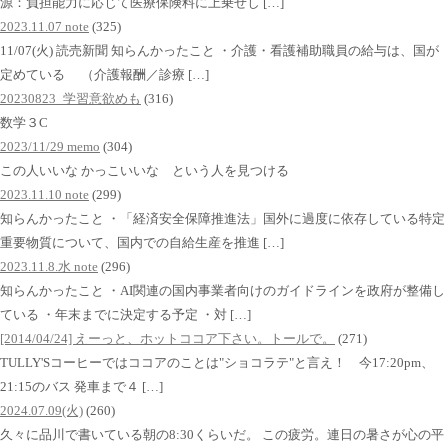
源：負担能力に応じて医療保険料に上乗せし […]
2023.11.07 note
(325)
11/07(火) 読売新聞 知らんかったこと ・介護・看護補助職員の給与は、国が
定めている （介護報酬／診療 […]
20230823_学習意欲めも
(316)
数学３C
2023/11/29 memo
(304)
この人いいな かっこいいな という人を見つける
2023.11.10 note
(299)
知らんかったこと ・「経済安全保障推進法」国外に過度に依存している特定
重要物質について、国内での自給生産を推進 […]
2023.11.8.水 note
(296)
知らんかったこと ・AI関連の国内事業者向けのガイドラインを政府が整備し
ている ・年末までに決定する予定 ・対 […]
[2014/04/24] えーっと、ホットココア下さい。トールで。
(271)
TULLY'Sコーヒーではココアのことは"ショコラテ"と言え！ 今17:20pm、
21:15のバス 発車まで４ […]
2024.07.09(火)
(260)
久々に品川で書いている朝の8:30くらいだ。 この疲労。連日の暑さが心の平