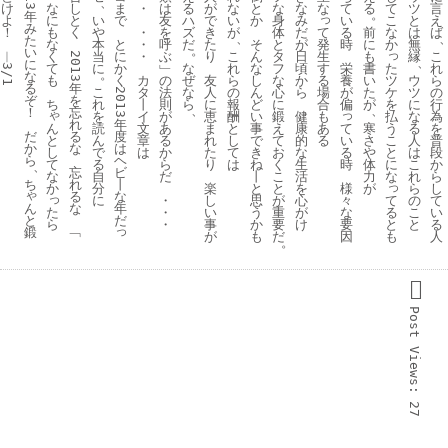
、
け
な
し
ま
・
は
る
が
な
と
な
な
な
て
る
て
ツ
言
。
年
っ
よ
に
と
い
で
友
ハ
で
い
か
身
み
い
こ
と
え
み
て
！
も
く
や
・
を
ズ
き
が
体
だ
る
前
な
は
ば
、
た
発
な
本
と
・
呼
だ
た
そ
と
が
時
に
か
無
。
い
っ
生
︱
く
当
に
・
ぶ
り
こ
ん
タ
日
も
縁
こ
2013
、
に
す
た
て
に
か
﹂
な
れ
な
フ
頃
栄
書
れ
3/1
。
な
る
ツ
も
く
カ
の
ぜ
友
ら
し
な
か
養
い
ウ
ら
る
年
場
ケ
こ
タ
法
な
人
の
ん
心
ら
が
た
ツ
の
2013
ぞ
を
合
を
ち
れ
丨
則
ら
に
報
ど
に
偏
が
に
行
、
、
！
忘
ゃ
っ
も
払
を
イ
が
恵
酬
い
鍛
健
な
為
れ
年
ん
あ
て
う
読
文
あ
ま
と
事
え
康
寒
る
を
だ
る
度
と
る
い
こ
ん
章
る
れ
し
で
て
的
さ
人
普
か
な
は
し
る
と
で
は
か
た
て
き
お
な
や
は
段
ら
ヘ
て
時
に
る
ら
り
は
ね
く
生
体
こ
か
、
忘
ビ
な
な
自
だ
丨
こ
活
力
れ
ら
ち
れ
丨
っ
か
様
分
楽
と
と
を
が
ら
し
ゃ
る
な
っ
て
々
に
・
し
思
が
心
の
て
ん
な
年
た
る
な
・
い
う
重
が
こ
い
と
だ
ら
と
要
・
事
か
要
け
と
る
っ
鍛
﹁
も
因
が
も
だ
人
。
Post 
Views:
27