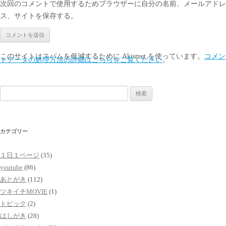
次回のコメントで使用するためブラウザーに自分の名前、メールアドレ
ス、サイトを保存する。
このサイトはスパムを低減するために Akismet を使っています。
コメン
トデータの処理方法の詳細はこちらをご覧ください
。
検
索:
カテゴリー
１日１ページ
(35)
youtube
(86)
あとがき
(112)
ツキイチMOVIE
(1)
トピック
(2)
はしがき
(28)