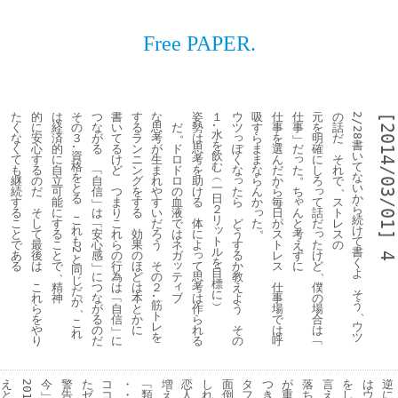
Free PAPER.
た
的
は
そ
つ
書
す
な
姿
１
ウ
吸
仕
仕
元
の
2/28
[2014/03/01] 
く
に
経
の
な
い
る
思
だ
勢
ツ
す
事
事
を
話
.
。
水
っ
な
安
済
３
が
て
ラ
考
は
ら
を
﹂
明
だ
を
書
ぽ
く
心
的
る
る
ン
が
ド
思
ま
選
だ
確
.
資
飲
い
っ
く
て
す
に
け
ニ
生
ロ
考
ま
ん
に
そ
格
む
て
な
た
も
る
自
﹁
ど
ン
ま
ド
を
な
だ
し
れ
。
を
︵
な
っ
継
の
立
自
グ
れ
ロ
助
ら
か
ろ
で
、
と
一
い
っ
た
ち
続
だ
可
信
つ
を
や
の
け
ん
ら
る
日
か
ゃ
ら
て
す
能
﹂
ま
す
す
血
る
か
毎
ス
２
ら
っ
ん
話
る
そ
に
は
り
る
い
液
日
ト
こ
リ
続
ど
と
た
だ
こ
し
す
﹁
こ
だ
で
体
が
レ
。
ッ
れ
け
っ
う
考
と
て
る
安
れ
効
ろ
は
に
ス
ス
ト
も
て
す
え
た
で
最
こ
心
ら
果
う
ネ
よ
ト
の
ル
書
2
っ
る
ず
け
あ
後
と
感
の
の
ガ
レ
4
と
を
く
ッ
か
に
ど
て
る
は
で
﹂
行
ほ
そ
ス
同
、
、
目
よ
教
テ
思
に
為
ど
の
じ
標
ィ
え
僕
考
こ
精
つ
は
は
２
仕
だ
に
そ
ブ
よ
の
は
れ
神
な
﹁
本
事
.
が
︶
筋
う
、
う
場
作
ら
が
自
と
場
、
ト
合
ら
を
る
信
か
で
こ
レ
ウ
そ
は
れ
や
の
﹂
に
は
れ
を
ツ
の
﹁
る
り
だ
に
呼
え
今
警
た
コ
・
﹁
増
恋
し
面
タ
つ
が
落
言
を
は
逆
2013
と
﹂
告
ゼ
コ
・
類
え
人
れ
倒
フ
き
重
ち
え
し
ウ
に