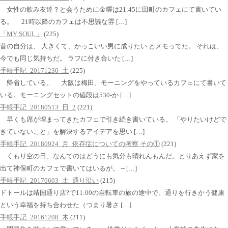
女性の飲み友達？と会うために金曜は21:45に田町のカフェにて書いてい
る。 21時以降のカフェは不思議な雰 […]
「MY SOUL」
(225)
昔の自分は、 大きくて、かっこいい男に成りたい とメモってた。 それは、
今でも同じ気持ちだ。 ラフに付き合いた […]
手帳手記_20171230_土
(225)
帰省している。 大阪は梅田、モーニングをやっているカフェにて書いて
いる。モーニングセットの値段は530-か […]
手帳手記_20180513_日_2
(221)
早くも席が埋まってきたカフェで引き続き書いている。 「やりたいけどで
きていないこと」を解決するアイデアを思い […]
手帳手記_20180924_月_依存症についての考察 その①
(221)
くもり空の日、なんてのはどうにも気分も晴れんもんだ。とりあえず家を
出て神保町のカフェで書いてはいるが。 -- […]
手帳手記_20170603_土_通り沿い
(215)
ドトールは靖国通り店?で11:00の自転車の旅の途中で、通りを行きかう健康
という幸福を持ち合わせた（つまり暑さ […]
手帳手記_20161208_木
(211)