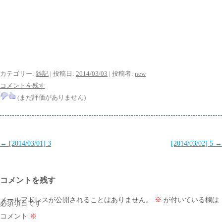
カテゴリー:
雑記
| 投稿日:
2014/03/03
|
投稿者:
new
コメントを残す
(まだ評価がありません)
投
←
[2014/03/01] 3
[2014/03/02] 5
→
稿
ナ
コメントを残す
ビ
ゲ
メールアドレスが公開されることはありません。
※
が付いている欄は
必須項目です
ー
コメント
※