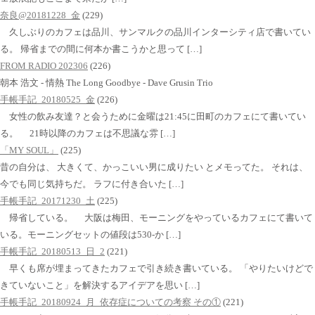
奈良@20181228_金
(229)
久しぶりのカフェは品川、サンマルクの品川インターシティ店で書いてい
る。 帰省までの間に何本か書こうかと思って […]
FROM RADIO 202306
(226)
朝本 浩文 - 情熱 The Long Goodbye - Dave Grusin Trio
手帳手記_20180525_金
(226)
女性の飲み友達？と会うために金曜は21:45に田町のカフェにて書いてい
る。 21時以降のカフェは不思議な雰 […]
「MY SOUL」
(225)
昔の自分は、 大きくて、かっこいい男に成りたい とメモってた。 それは、
今でも同じ気持ちだ。 ラフに付き合いた […]
手帳手記_20171230_土
(225)
帰省している。 大阪は梅田、モーニングをやっているカフェにて書いて
いる。モーニングセットの値段は530-か […]
手帳手記_20180513_日_2
(221)
早くも席が埋まってきたカフェで引き続き書いている。 「やりたいけどで
きていないこと」を解決するアイデアを思い […]
手帳手記_20180924_月_依存症についての考察 その①
(221)