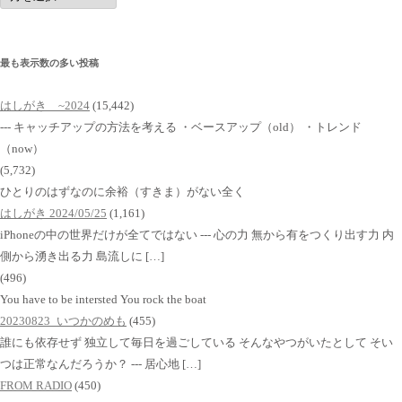
イ
ブ
最も表示数の多い投稿
はしがき ~2024
(15,442)
--- キャッチアップの方法を考える ・ベースアップ（old） ・トレンド
（now）
(5,732)
ひとりのはずなのに余裕（すきま）がない全く
はしがき 2024/05/25
(1,161)
iPhoneの中の世界だけが全てではない --- 心の力 無から有をつくり出す力 内
側から湧き出る力 島流しに […]
(496)
You have to be intersted You rock the boat
20230823_いつかのめも
(455)
誰にも依存せず 独立して毎日を過ごしている そんなやつがいたとして そい
つは正常なんだろうか？ --- 居心地 […]
FROM RADIO
(450)