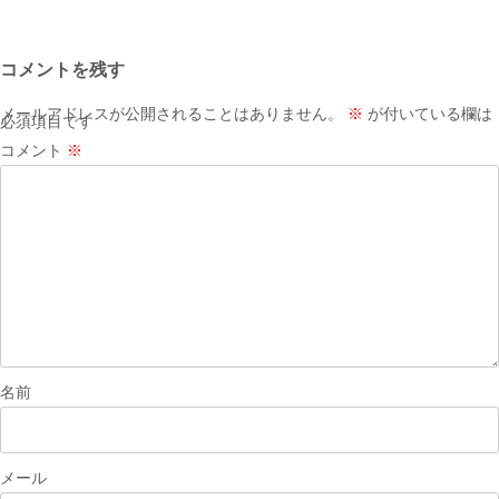
稿
ナ
コメントを残す
ビ
ゲ
メールアドレスが公開されることはありません。
※
が付いている欄は
必須項目です
ー
コメント
※
シ
ョ
ン
名前
メール