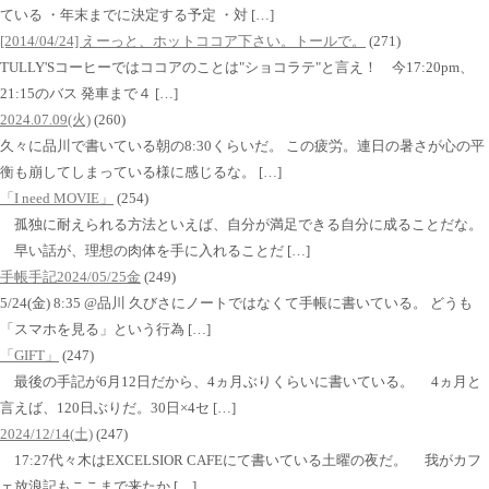
ている ・年末までに決定する予定 ・対 […]
[2014/04/24] えーっと、ホットココア下さい。トールで。
(271)
TULLY'Sコーヒーではココアのことは"ショコラテ"と言え！ 今17:20pm、
21:15のバス 発車まで４ […]
2024.07.09(火)
(260)
久々に品川で書いている朝の8:30くらいだ。 この疲労。連日の暑さが心の平
衡も崩してしまっている様に感じるな。 […]
「I need MOVIE」
(254)
孤独に耐えられる方法といえば、自分が満足できる自分に成ることだな。
早い話が、理想の肉体を手に入れることだ […]
手帳手記2024/05/25金
(249)
5/24(金) 8:35 @品川 久びさにノートではなくて手帳に書いている。 どうも
「スマホを見る」という行為 […]
「GIFT」
(247)
最後の手記が6月12日だから、4ヵ月ぶりくらいに書いている。 4ヵ月と
言えば、120日ぶりだ。30日×4セ […]
2024/12/14(土)
(247)
17:27代々木はEXCELSIOR CAFEにて書いている土曜の夜だ。 我がカフ
ェ放浪記もここまで来たか […]