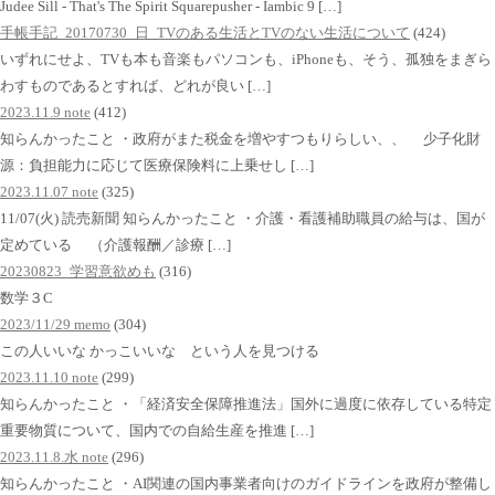
Judee Sill - That's The Spirit Squarepusher - Iambic 9 […]
手帳手記_20170730_日_TVのある生活とTVのない生活について
(424)
いずれにせよ、TVも本も音楽もパソコンも、iPhoneも、そう、孤独をまぎら
わすものであるとすれば、どれが良い […]
2023.11.9 note
(412)
知らんかったこと ・政府がまた税金を増やすつもりらしい、、 少子化財
源：負担能力に応じて医療保険料に上乗せし […]
2023.11.07 note
(325)
11/07(火) 読売新聞 知らんかったこと ・介護・看護補助職員の給与は、国が
定めている （介護報酬／診療 […]
20230823_学習意欲めも
(316)
数学３C
2023/11/29 memo
(304)
この人いいな かっこいいな という人を見つける
2023.11.10 note
(299)
知らんかったこと ・「経済安全保障推進法」国外に過度に依存している特定
重要物質について、国内での自給生産を推進 […]
2023.11.8.水 note
(296)
知らんかったこと ・AI関連の国内事業者向けのガイドラインを政府が整備し