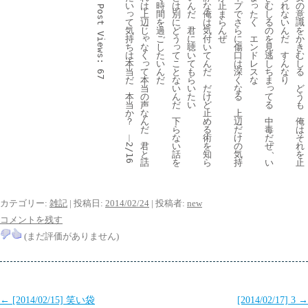
っ
い
は
時
は
ん
な
止
プ
む
れ
の
Post 
っ
た
上
間
別
だ
俺
ま
で
し
な
意
て
く
辺
を
に
は
ら
さ
る
い
識
気
じ
過
ど
君
気
ん
ら
の
ん
を
Views:
ゃ
持
エ
ご
う
に
付
ぜ
に
を
だ
か
っ
ち
な
ン
し
聴
い
傷
見
き
は
く
て
ド
た
い
て
口
逃
す
む
っ
本
こ
レ
い
て
ん
は
し
ん
し
て
当
と
ス
ん
も
だ
深
ち
な
る
67
本
だ
な
な
だ
ら
く
ま
り
っ
当
い
い
だ
な
ど
の
本
ん
て
た
け
る
う
声
当
だ
る
い
ど
も
な
か
止
上
ん
？
下
中
め
辺
俺
だ
ら
毒
る
だ
は
︱
な
だ
術
け
そ
君
い
ぜ
を
の
れ
2/16
、
と
話
知
気
を
話
を
い
ら
持
止
カテゴリー:
雑記
| 投稿日:
2014/02/24
|
投稿者:
new
コメントを残す
(まだ評価がありません)
投
←
[2014/02/15] 笑い袋
[2014/02/17] 3
→