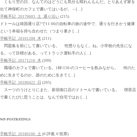
くもり空の日、なんてのはどうにも気分も晴れんもんだ。とりあえず家を
出て神保町のカフェで書いてはいるが。 -- […]
手帳手記_20170603_土_通り沿い
(215)
ドトールは靖国通り店?で11:00の自転車の旅の途中で、通りを行きかう健康
という幸福を持ち合わせた（つまり暑さ […]
手帳手記_20161208_木
(211)
問題集を前にして書いている。 性懲りもなく。ね。小学校の先生にな
る。って目標がある。ってトラック運転手の人 […]
手帳手記_20171210_木
(209)
職場のカフェで書いている。1杯\150-のコーヒーを飲みながら。 何のた
めに生きてるのか、誰のために生きて […]
手帳手記_20180422_日
(205)
スーツのうけとりにまた、新宿南口店のドトールで書いている。 喫茶店
で書くたびに思うことは、なんで自宅ではお […]
WP-POSTRATINGS
手帳手記_20180106_土
(0 評価, 0 投票)