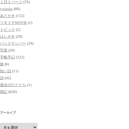
１日１ページ
(35)
youtube
(86)
あとがき
(112)
ツキイチMOVIE
(1)
トピック
(2)
はしがき
(28)
バックナンバー
(29)
写真
(26)
手帳手記
(322)
旅
(6)
短い話
(11)
詩
(42)
過去のひとたち
(1)
雑記
(820)
アーカイブ
ア
ー
カ