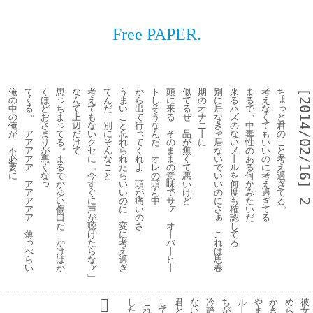
Free PAPER.
俺
て
く
思
な
考
て
う
か
ト
頭
似
期
別
来
ま
考
ち
[2014/02/16] 
っ
ょ
の
く
ほ
ん
え
ん
ま
ら
し
に
て
の
に
る
る
え
っ
ち
中
る
ど
て
て
だ
い
出
そ
来
る
オ
居
ハ
で
な
。
、
と
ま
の
お
上
も
こ
て
う
る
ぜ
ナ
な
ズ
く
っ
君
俺
さ
辺
な
別
と
行
な
ニ
き
の
中
て
っ
ゃ
て
の
が
ア
ま
だ
い
に
忘
ん
そ
品
丨
な
毒
も
る
こ
て
居
ア
り
け
ク
そ
れ
だ
の
が
に
い
性
い
。
と
く
な
不
ア
が
で
セ
ん
ら
ま
無
メ
の
い
ま
考
れ
い
必
ア
悪
に
な
れ
オ
ま
く
丨
あ
の
る
え
よ
で
要
ア
く
﹁
こ
た
レ
の
て
ル
る
に
で
過
い
に
な
今
と
ら
の
意
悪
を
何
考
っ
か
ぎ
頭
い
ア
す
い
頭
味
い
何
か
え
ゆ
て
が
の
ア
ぐ
い
ん
で
け
度
み
過
い
る
痛
に
ア
に
の
中
サ
ど
も
た
ぎ
2
。
ァ
傷
い
さ
ア
声
に
確
い
て
ぁ
口
の
ア
が
認
だ
る
だ
さ
オ
聴
変
し
こ
丨
薄
け
に
て
っ
か
れ
バ
た
考
る
け
は
ぺ
丨
ら
え
ば
思
ら
ヒ
な
過
ァ
か
春
い
丨
ぎ
﹂
し
こ
し
君
な
冷
ち
ル
や
か
め
彼
た
れ
て
と
い
静
が
丨
ま
き
ら
女