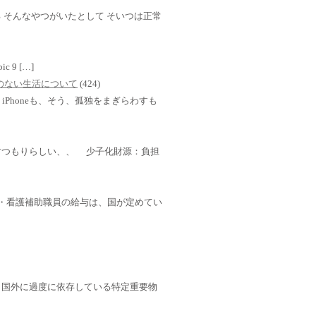
 そんなやつがいたとして そいつは正常
mbic 9 […]
TVのない生活について
(424)
Phoneも、そう、孤独をまぎらわすも
すつもりらしい、、 少子化財源：負担
・介護・看護補助職員の給与は、国が定めてい
」国外に過度に依存している特定重要物