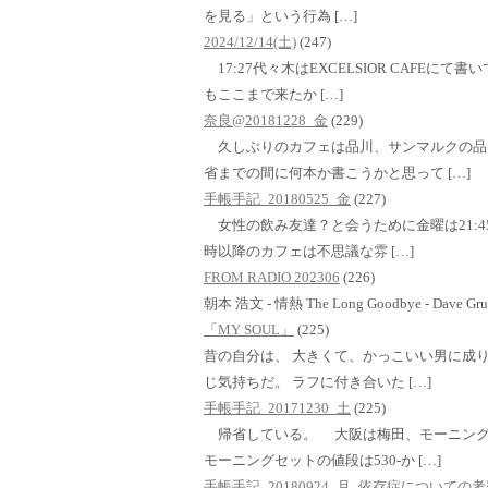
を見る」という行為 […]
2024/12/14(土)
(247)
17:27代々木はEXCELSIOR CAFE
もここまで来たか […]
奈良@20181228_金
(229)
久しぶりのカフェは品川、サンマルクの品
省までの間に何本か書こうかと思って […]
手帳手記_20180525_金
(227)
女性の飲み友達？と会うために金曜は21:4
時以降のカフェは不思議な雰 […]
FROM RADIO 202306
(226)
朝本 浩文 - 情熱 The Long Goodbye - Dave Grus
「MY SOUL」
(225)
昔の自分は、 大きくて、かっこいい男に成り
じ気持ちだ。 ラフに付き合いた […]
手帳手記_20171230_土
(225)
帰省している。 大阪は梅田、モーニング
モーニングセットの値段は530-か […]
手帳手記_20180924_月_依存症についての