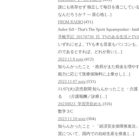
誰にも依存せず 独立して毎日を過ごしている
なんだろうか？ --- 居心地 […]
FROM RADIO
(451)
Judee Sill - That's The Spirit Squarepusher - Ia
手帳手記_20170730_日_TVのある生活と
いずれにせよ、TVも本も音楽もパソコンも、i
のであるとすれば、どれが良い […]
2023.11.9 note
(412)
知らんかったこと ・政府がまた税金を増や
能力に応じて医療保険料に上乗せし […]
2023.11.07 note
(331)
11/07(火) 読売新聞 知らんかったこと 
る （介護報酬／診療 […]
20230823_学習意欲めも
(316)
数学３C
2023.11.10 note
(304)
知らんかったこと ・「経済安全保障推進法
質について、国内での自給生産を推進 […]