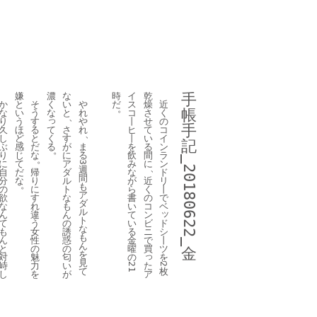
嫌
濃
な
時
イ
乾
手
か
と
そ
く
い
や
だ
ス
燥
近
。
帳
な
い
う
な
と
れ
コ
さ
く
、
っ
り
う
す
や
丨
せ
の
手
て
久
ほ
る
さ
れ
ヒ
て
コ
、
く
し
ど
と
す
丨
い
イ
記
る
ぶ
感
だ
が
ま
を
る
ン
。
り
じ
な
に
る
飲
間
ラ
。
_20180622_
に
て
ア
み
に
ン
3
、
週
自
だ
帰
ダ
な
ド
間
分
な
り
ル
が
近
リ
。
も
の
に
ト
ら
く
丨
ア
欲
す
な
書
の
で
ダ
な
れ
も
い
コ
ベ
ル
ッ
ん
違
ん
て
ン
ト
ド
て
う
の
い
ビ
な
シ
も
女
誘
る
ニ
も
丨
ん
性
惑
金
で
ん
ツ
と
の
の
曜
買
金
を
っ
を
対
魅
匂
の
見
た
峙
力
い
2
21
枚
て
ア
し
を
が