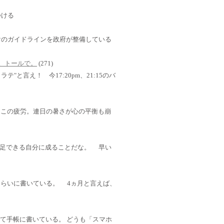
つける
けのガイドラインを政府が整備している
さい。トールで。
(271)
テ"と言え！ 今17:20pm、21:15のバ
。 この疲労。連日の暑さが心の平衡も崩
足できる自分に成ることだな。 早い
くらいに書いている。 4ヵ月と言えば、
ではなくて手帳に書いている。 どうも「スマホ