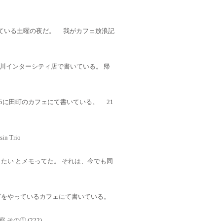
にて書いている土曜の夜だ。 我がカフェ放浪記
川インターシティ店で書いている。 帰
5に田町のカフェにて書いている。 21
in Trio
たい とメモってた。 それは、今でも同
をやっているカフェにて書いている。
考察 その①
(222)