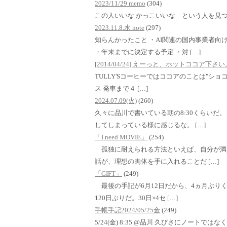
2023/11/29 memo
(304)
この人いいな かっこいいな という人を見
2023.11.8.水 note
(297)
知らんかったこと ・AI関連の国内事業者向
・年末までに決定する予定 ・対 […]
[2014/04/24] えーっと、ホットココア下
TULLY'Sコーヒーではココアのことは"ショコラ
ス 発車まで４ […]
2024.07.09(火)
(260)
久々に品川で書いている朝の8:30くらいだ
してしまっている様に感じるな。 […]
「I need MOVIE」
(254)
孤独に耐えられる方法といえば、自分が満
話が、理想の肉体を手に入れることだ […]
「GIFT」
(249)
最後の手記が6月12日だから、4ヵ月ぶり
120日ぶりだ。30日×4セ […]
手帳手記2024/05/25金
(249)
5/24(金) 8:35 @品川 久びさにノート