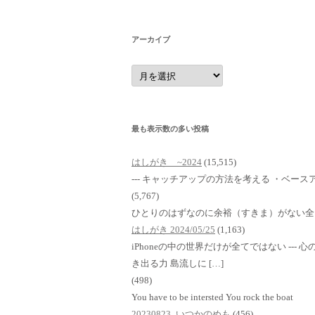
アーカイブ
ア
ー
カ
イ
ブ
最も表示数の多い投稿
はしがき ~2024
(15,515)
--- キャッチアップの方法を考える ・ベースア
(5,767)
ひとりのはずなのに余裕（すきま）がない全
はしがき 2024/05/25
(1,163)
iPhoneの中の世界だけが全てではない ---
き出る力 島流しに […]
(498)
You have to be intersted You rock the boat
20230823_いつかのめも
(456)