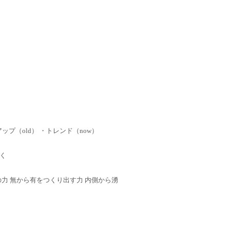
ップ（old） ・トレンド（now）
く
 心の力 無から有をつくり出す力 内側から湧