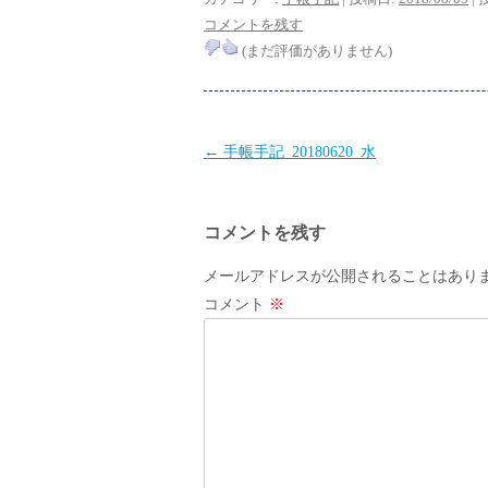
コメントを残す
(まだ評価がありません)
投
←
手帳手記_20180620_水
稿
ナ
コメントを残す
ビ
ゲ
メールアドレスが公開されることはあり
ー
コメント
※
シ
ョ
ン