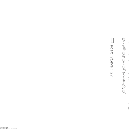
な
く
ち
Post 
ゃ
な
ら
Views:
な
く
な
っ
て
27
く
る
ん
だ
な
。
投稿者:
new