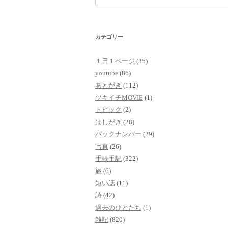
索:
カテゴリー
１日１ページ
(35)
youtube
(86)
あとがき
(112)
ツキイチMOVIE
(1)
トピック
(2)
はしがき
(28)
バックナンバー
(29)
写真
(26)
手帳手記
(322)
旅
(6)
短い話
(11)
詩
(42)
過去のひとたち
(1)
雑記
(820)