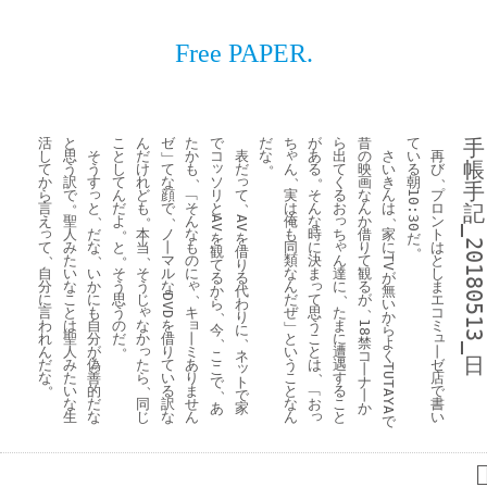
Free PAPER.
活
と
こ
ん
ゼ
た
で
だ
ち
が
ら
昔
て
手
ゃ
し
思
そ
と
だ
﹂
か
コ
表
な
あ
出
の
さ
い
再
。
帳
ッ
ん
て
う
う
し
け
て
も
だ
る
て
映
い
る
び
、
、
。
、
っ
ソ
か
訳
す
て
れ
な
く
画
き
朝
手
っ
リ
て
実
ら
で
ん
ど
顔
﹁
そ
る
な
ん
プ
10:30
、
。
と
と
は
言
だ
も
で
そ
ん
お
ん
は
ロ
記
、
。
、
、
っ
俺
え
聖
よ
ん
な
か
ン
AV
AV
。
っ
_20180513_
だ
も
ち
人
本
ノ
な
時
借
家
ト
を
を
だ
。
ゃ
て
な
同
み
と
当
丨
も
に
り
に
は
観
借
、
、
。
、
ん
類
た
マ
の
決
て
と
TV
て
り
達
自
い
な
い
そ
そ
ル
に
ま
観
し
る
る
が
ゃ
っ
に
分
か
ん
な
う
う
な
る
ま
か
代
無
、
、
に
に
だ
て
こ
思
じ
が
エ
DVD
ら
わ
い
、
、
ゃ
た
言
も
キ
ぜ
思
と
う
コ
り
か
ョ
ま
わ
自
な
﹂
う
は
の
を
ミ
18
今
に
ら
、
、
ュ
丨
に
れ
分
か
と
こ
聖
だ
借
禁
よ
。
っ
ミ
遭
ん
が
い
と
丨
人
り
こ
ネ
コ
く
日
た
あ
遇
だ
偽
う
は
ゼ
み
て
ッ
こ
丨
TUTAYA
、
ら
り
す
な
善
こ
店
た
い
ト
で
ナ
、
。
、
ま
る
的
と
﹁
で
い
る
で
丨
同
せ
こ
だ
な
お
書
な
訳
家
あ
か
っ
じ
ん
と
な
ん
い
生
な
で