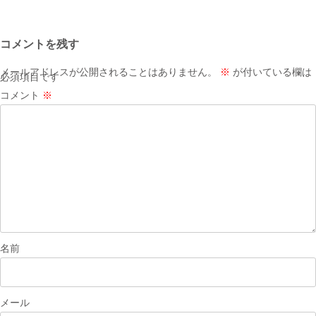
稿
ナ
コメントを残す
ビ
ゲ
メールアドレスが公開されることはありません。
※
が付いている欄は
必須項目です
ー
コメント
※
シ
ョ
ン
名前
メール