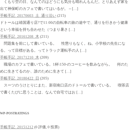
くもり空の日、なんてのはどうにも気分も晴れんもんだ。とりあえず家を
出て神保町のカフェで書いてはいるが。 -- […]
手帳手記_20170603_土_通り沿い
(215)
ドトールは靖国通り店?で11:00の自転車の旅の途中で、通りを行きかう健康
という幸福を持ち合わせた（つまり暑さ […]
手帳手記_20161208_木
(211)
問題集を前にして書いている。 性懲りもなく。ね。小学校の先生にな
る。って目標がある。ってトラック運転手の人 […]
手帳手記_20171210_木
(209)
職場のカフェで書いている。1杯\150-のコーヒーを飲みながら。 何のた
めに生きてるのか、誰のために生きて […]
手帳手記_20180422_日
(205)
スーツのうけとりにまた、新宿南口店のドトールで書いている。 喫茶店
で書くたびに思うことは、なんで自宅ではお […]
WP-POSTRATINGS
手帳手記_20151212
(0 評価, 0 投票)