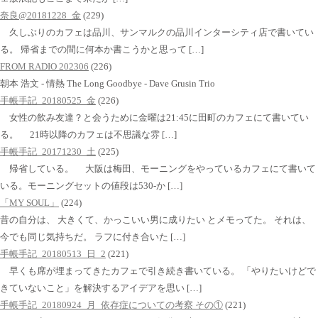
奈良@20181228_金
(229)
久しぶりのカフェは品川、サンマルクの品川インターシティ店で書いてい
る。 帰省までの間に何本か書こうかと思って […]
FROM RADIO 202306
(226)
朝本 浩文 - 情熱 The Long Goodbye - Dave Grusin Trio
手帳手記_20180525_金
(226)
女性の飲み友達？と会うために金曜は21:45に田町のカフェにて書いてい
る。 21時以降のカフェは不思議な雰 […]
手帳手記_20171230_土
(225)
帰省している。 大阪は梅田、モーニングをやっているカフェにて書いて
いる。モーニングセットの値段は530-か […]
「MY SOUL」
(224)
昔の自分は、 大きくて、かっこいい男に成りたい とメモってた。 それは、
今でも同じ気持ちだ。 ラフに付き合いた […]
手帳手記_20180513_日_2
(221)
早くも席が埋まってきたカフェで引き続き書いている。 「やりたいけどで
きていないこと」を解決するアイデアを思い […]
手帳手記_20180924_月_依存症についての考察 その①
(221)