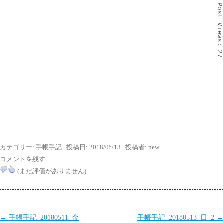
Post
Views
2
カテゴリー:
手帳手記
| 投稿日:
2018/05/13
|
投稿者:
new
コメントを残す
(まだ評価がありません)
投
←
手帳手記_20180511_金
手帳手記_20180513_日_2
→