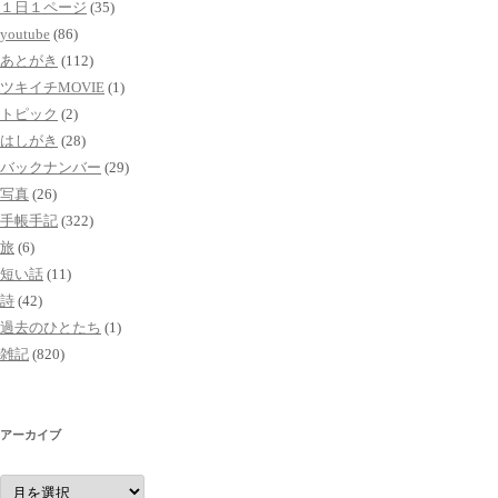
１日１ページ
(35)
youtube
(86)
あとがき
(112)
ツキイチMOVIE
(1)
トピック
(2)
はしがき
(28)
バックナンバー
(29)
写真
(26)
手帳手記
(322)
旅
(6)
短い話
(11)
詩
(42)
過去のひとたち
(1)
雑記
(820)
アーカイブ
ア
ー
カ