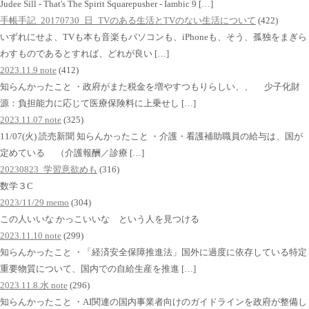
Judee Sill - That's The Spirit Squarepusher - Iambic 9 […]
手帳手記_20170730_日_TVのある生活とTVのない生活について
(422)
いずれにせよ、TVも本も音楽もパソコンも、iPhoneも、そう、孤独をまぎら
わすものであるとすれば、どれが良い […]
2023.11.9 note
(412)
知らんかったこと ・政府がまた税金を増やすつもりらしい、、 少子化財
源：負担能力に応じて医療保険料に上乗せし […]
2023.11.07 note
(325)
11/07(火) 読売新聞 知らんかったこと ・介護・看護補助職員の給与は、国が
定めている （介護報酬／診療 […]
20230823_学習意欲めも
(316)
数学３C
2023/11/29 memo
(304)
この人いいな かっこいいな という人を見つける
2023.11.10 note
(299)
知らんかったこと ・「経済安全保障推進法」国外に過度に依存している特定
重要物質について、国内での自給生産を推進 […]
2023.11.8.水 note
(296)
知らんかったこと ・AI関連の国内事業者向けのガイドラインを政府が整備し