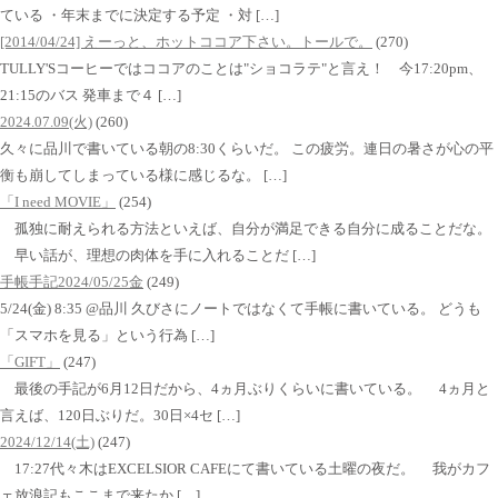
ている ・年末までに決定する予定 ・対 […]
[2014/04/24] えーっと、ホットココア下さい。トールで。
(270)
TULLY'Sコーヒーではココアのことは"ショコラテ"と言え！ 今17:20pm、
21:15のバス 発車まで４ […]
2024.07.09(火)
(260)
久々に品川で書いている朝の8:30くらいだ。 この疲労。連日の暑さが心の平
衡も崩してしまっている様に感じるな。 […]
「I need MOVIE」
(254)
孤独に耐えられる方法といえば、自分が満足できる自分に成ることだな。
早い話が、理想の肉体を手に入れることだ […]
手帳手記2024/05/25金
(249)
5/24(金) 8:35 @品川 久びさにノートではなくて手帳に書いている。 どうも
「スマホを見る」という行為 […]
「GIFT」
(247)
最後の手記が6月12日だから、4ヵ月ぶりくらいに書いている。 4ヵ月と
言えば、120日ぶりだ。30日×4セ […]
2024/12/14(土)
(247)
17:27代々木はEXCELSIOR CAFEにて書いている土曜の夜だ。 我がカフ
ェ放浪記もここまで来たか […]