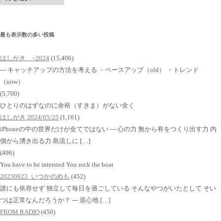
イ
ブ
最も表示数の多い投稿
はしがき ~2024
(15,406)
--- キャッチアップの方法を考える ・ベースアップ（old） ・トレンド
（now）
(5,700)
ひとりのはずなのに余裕（すきま）がない全く
はしがき 2024/05/25
(1,161)
iPhoneの中の世界だけが全てではない --- 心の力 無から有をつくり出す力 内
側から湧き出る力 島流しに […]
(496)
You have to be intersted You rock the boat
20230823_いつかのめも
(452)
誰にも依存せず 独立して毎日を過ごしている そんなやつがいたとして そい
つは正常なんだろうか？ --- 居心地 […]
FROM RADIO
(450)