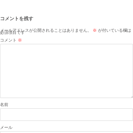
稿
ナ
コメントを残す
ビ
ゲ
メールアドレスが公開されることはありません。
※
が付いている欄は
必須項目です
ー
コメント
※
シ
ョ
ン
名前
メール