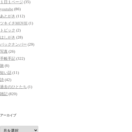
１日１ページ
(35)
youtube
(86)
あとがき
(112)
ツキイチMOVIE
(1)
トピック
(2)
はしがき
(28)
バックナンバー
(29)
写真
(26)
手帳手記
(322)
旅
(6)
短い話
(11)
詩
(42)
過去のひとたち
(1)
雑記
(820)
アーカイブ
ア
ー
カ