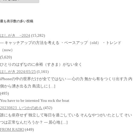
イ
ブ
最も表示数の多い投稿
はしがき ~2024
(15,282)
--- キャッチアップの方法を考える ・ベースアップ（old） ・トレンド
（now）
(5,620)
ひとりのはずなのに余裕（すきま）がない全く
はしがき 2024/05/25
(1,161)
iPhoneの中の世界だけが全てではない --- 心の力 無から有をつくり出す力 内
側から湧き出る力 島流しに […]
(495)
You have to be intersted You rock the boat
20230823_いつかのめも
(452)
誰にも依存せず 独立して毎日を過ごしている そんなやつがいたとして そい
つは正常なんだろうか？ --- 居心地 […]
FROM RADIO
(449)