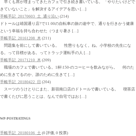
早くも席が埋まってきたカフェで引き続き書いている。 「やりたいけどで
きていないこと」を解決するアイデアを思い […]
手帳手記_20170603_土_通り沿い
(214)
ドトールは靖国通り店?で11:00の自転車の旅の途中で、通りを行きかう健康
という幸福を持ち合わせた（つまり暑さ […]
手帳手記_20161208_木
(211)
問題集を前にして書いている。 性懲りもなく。ね。小学校の先生にな
る。って目標がある。ってトラック運転手の人 […]
手帳手記_20171210_木
(209)
職場のカフェで書いている。1杯\150-のコーヒーを飲みながら。 何のた
めに生きてるのか、誰のために生きて […]
手帳手記_20180422_日
(204)
スーツのうけとりにまた、新宿南口店のドトールで書いている。 喫茶店
で書くたびに思うことは、なんで自宅ではお […]
WP-POSTRATINGS
手帳手記_20180106_土
(0 評価, 0 投票)