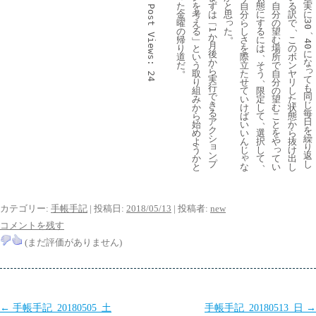
た
を
ず
と
自
態
自
る
実
Post 
金
考
は
思
分
に
分
訳
に
っ
曜
え
﹁
ら
す
の
で
30
、
の
た
る
し
る
望
1
。
か
Views:
帰
﹂
さ
に
む
こ
40
月
り
と
を
は
場
の
、
後
に
道
い
際
所
ボ
か
な
だ
う
立
そ
で
ン
。
っ
ら
取
た
う
自
ヤ
24
、
て
実
り
せ
分
リ
も
行
組
て
限
の
し
同
で
み
い
定
望
た
じ
き
か
け
し
む
状
毎
る
ら
ば
て
こ
態
、
日
ア
始
い
と
か
を
ク
め
い
選
を
ら
繰
シ
よ
ん
択
や
抜
ョ
り
っ
う
じ
し
け
ン
返
ゃ
て
か
て
出
、
プ
し
な
い
と
し
カテゴリー:
手帳手記
| 投稿日:
2018/05/13
|
投稿者:
new
コメントを残す
(まだ評価がありません)
投
←
手帳手記_20180505_土
手帳手記_20180513_日
→