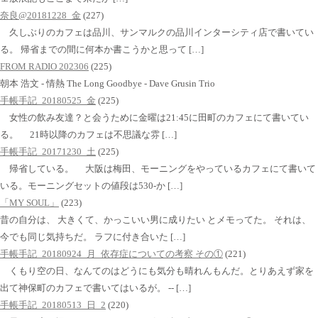
奈良@20181228_金
(227)
久しぶりのカフェは品川、サンマルクの品川インターシティ店で書いてい
る。 帰省までの間に何本か書こうかと思って […]
FROM RADIO 202306
(225)
朝本 浩文 - 情熱 The Long Goodbye - Dave Grusin Trio
手帳手記_20180525_金
(225)
女性の飲み友達？と会うために金曜は21:45に田町のカフェにて書いてい
る。 21時以降のカフェは不思議な雰 […]
手帳手記_20171230_土
(225)
帰省している。 大阪は梅田、モーニングをやっているカフェにて書いて
いる。モーニングセットの値段は530-か […]
「MY SOUL」
(223)
昔の自分は、 大きくて、かっこいい男に成りたい とメモってた。 それは、
今でも同じ気持ちだ。 ラフに付き合いた […]
手帳手記_20180924_月_依存症についての考察 その①
(221)
くもり空の日、なんてのはどうにも気分も晴れんもんだ。とりあえず家を
出て神保町のカフェで書いてはいるが。 -- […]
手帳手記_20180513_日_2
(220)