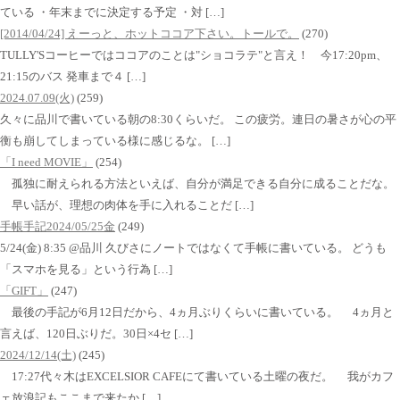
ている ・年末までに決定する予定 ・対 […]
[2014/04/24] えーっと、ホットココア下さい。トールで。
(270)
TULLY'Sコーヒーではココアのことは"ショコラテ"と言え！ 今17:20pm、
21:15のバス 発車まで４ […]
2024.07.09(火)
(259)
久々に品川で書いている朝の8:30くらいだ。 この疲労。連日の暑さが心の平
衡も崩してしまっている様に感じるな。 […]
「I need MOVIE」
(254)
孤独に耐えられる方法といえば、自分が満足できる自分に成ることだな。
早い話が、理想の肉体を手に入れることだ […]
手帳手記2024/05/25金
(249)
5/24(金) 8:35 @品川 久びさにノートではなくて手帳に書いている。 どうも
「スマホを見る」という行為 […]
「GIFT」
(247)
最後の手記が6月12日だから、4ヵ月ぶりくらいに書いている。 4ヵ月と
言えば、120日ぶりだ。30日×4セ […]
2024/12/14(土)
(245)
17:27代々木はEXCELSIOR CAFEにて書いている土曜の夜だ。 我がカフ
ェ放浪記もここまで来たか […]