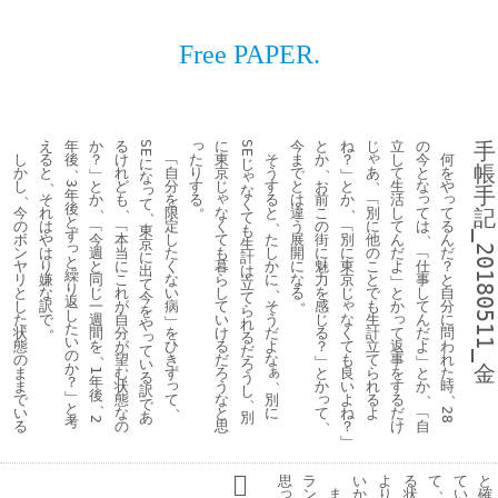
Free PAPER.
っ
え
年
か
る
に
今
と
ね
じ
立
の
手
SE
SE
ゃ
た
し
る
後
？
け
﹁
東
そ
ま
か
？
し
今
何
に
じ
、
、
帳
り
あ
か
と
﹂
れ
自
京
う
で
﹂
て
と
を
ゃ
な
、
、
す
し
と
ど
分
じ
す
と
お
と
生
な
や
3
っ
な
手
、
年
ゃ
っ
っ
る
﹁
そ
か
も
を
る
は
前
か
活
て
く
。
、
、
、
後
、
な
別
て
て
今
れ
限
と
違
こ
し
記
て
、
と
く
に
は
る
の
は
﹁
﹁
定
う
の
﹁
て
東
も
、
ず
_20180511_
て
他
ん
ボ
や
今
本
し
た
展
街
別
ん
京
生
っ
も
の
﹁
だ
ン
は
週
当
た
し
開
に
に
だ
に
計
と
暮
こ
仕
？
ヤ
り
と
に
く
か
に
魅
東
よ
出
は
繰
ら
と
事
と
リ
嫌
同
こ
な
に
な
力
京
﹂
て
立
、
り
し
で
し
自
と
な
じ
れ
い
る
を
じ
と
今
て
。
返
ゃ
て
も
て
分
し
訳
一
が
病
そ
感
か
を
ら
し
っ
い
な
生
ん
に
た
で
週
自
﹂
う
じ
や
れ
。
た
け
く
計
て
だ
問
状
間
分
を
だ
る
っ
る
い
る
て
立
返
よ
わ
態
を
が
ひ
よ
？
て
だ
、
の
だ
も
て
事
﹂
れ
の
望
き
な
﹂
い
ろ
か
金
ぁ
ろ
良
ら
を
と
た
ま
む
ず
と
1
る
う
、
？
年
っ
う
い
れ
す
か
時
ま
状
か
訳
し
、
、
﹂
後
、
っ
て
な
別
よ
る
る
で
態
、
で
、
と
と
に
て
ね
よ
だ
﹁
い
な
28
あ
別
、
考
2
思
？
け
自
る
の
﹂
思
ラ
い
よ
る
て
て
と
、
っ
ン
ま
か
り
状
い
確