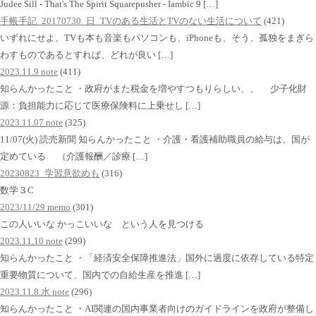
Judee Sill - That's The Spirit Squarepusher - Iambic 9 […]
手帳手記_20170730_日_TVのある生活とTVのない生活について
(421)
いずれにせよ、TVも本も音楽もパソコンも、iPhoneも、そう、孤独をまぎら
わすものであるとすれば、どれが良い […]
2023.11.9 note
(411)
知らんかったこと ・政府がまた税金を増やすつもりらしい、、 少子化財
源：負担能力に応じて医療保険料に上乗せし […]
2023.11.07 note
(325)
11/07(火) 読売新聞 知らんかったこと ・介護・看護補助職員の給与は、国が
定めている （介護報酬／診療 […]
20230823_学習意欲めも
(316)
数学３C
2023/11/29 memo
(301)
この人いいな かっこいいな という人を見つける
2023.11.10 note
(299)
知らんかったこと ・「経済安全保障推進法」国外に過度に依存している特定
重要物質について、国内での自給生産を推進 […]
2023.11.8.水 note
(296)
知らんかったこと ・AI関連の国内事業者向けのガイドラインを政府が整備し