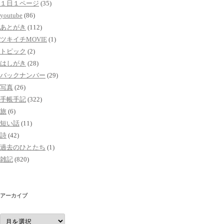
１日１ページ
(35)
youtube
(86)
あとがき
(112)
ツキイチMOVIE
(1)
トピック
(2)
はしがき
(28)
バックナンバー
(29)
写真
(26)
手帳手記
(322)
旅
(6)
短い話
(11)
詩
(42)
過去のひとたち
(1)
雑記
(820)
アーカイブ
ア
ー
カ