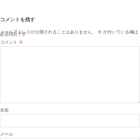
稿
ナ
コメントを残す
ビ
ゲ
メールアドレスが公開されることはありません。
※
が付いている欄は
必須項目です
ー
コメント
※
シ
ョ
ン
名前
メール