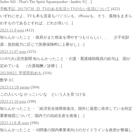
Judee Sill - That's The Spirit Squarepusher - Iambic 9 […]
手帳手記_20170730_日_TVのある生活とTVのない生活について
(422)
いずれにせよ、TVも本も音楽もパソコンも、iPhoneも、そう、孤独をまぎら
わすものであるとすれば、どれが良い […]
2023.11.9 note
(412)
知らんかったこと ・政府がまた税金を増やすつもりらしい、、 少子化財
源：負担能力に応じて医療保険料に上乗せし […]
2023.11.07 note
(325)
11/07(火) 読売新聞 知らんかったこと ・介護・看護補助職員の給与は、国が
定めている （介護報酬／診療 […]
20230823_学習意欲めも
(316)
数学３C
2023/11/29 memo
(304)
この人いいな かっこいいな という人を見つける
2023.11.10 note
(299)
知らんかったこと ・「経済安全保障推進法」国外に過度に依存している特定
重要物質について、国内での自給生産を推進 […]
2023.11.8.水 note
(296)
知らんかったこと ・AI関連の国内事業者向けのガイドラインを政府が整備し