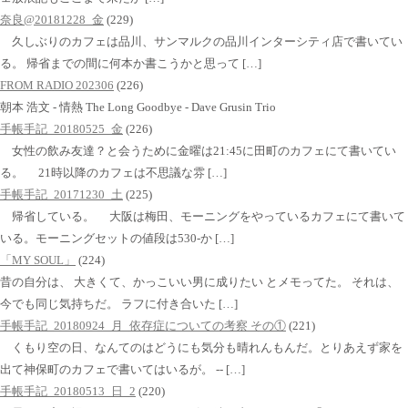
奈良@20181228_金
(229)
久しぶりのカフェは品川、サンマルクの品川インターシティ店で書いてい
る。 帰省までの間に何本か書こうかと思って […]
FROM RADIO 202306
(226)
朝本 浩文 - 情熱 The Long Goodbye - Dave Grusin Trio
手帳手記_20180525_金
(226)
女性の飲み友達？と会うために金曜は21:45に田町のカフェにて書いてい
る。 21時以降のカフェは不思議な雰 […]
手帳手記_20171230_土
(225)
帰省している。 大阪は梅田、モーニングをやっているカフェにて書いて
いる。モーニングセットの値段は530-か […]
「MY SOUL」
(224)
昔の自分は、 大きくて、かっこいい男に成りたい とメモってた。 それは、
今でも同じ気持ちだ。 ラフに付き合いた […]
手帳手記_20180924_月_依存症についての考察 その①
(221)
くもり空の日、なんてのはどうにも気分も晴れんもんだ。とりあえず家を
出て神保町のカフェで書いてはいるが。 -- […]
手帳手記_20180513_日_2
(220)