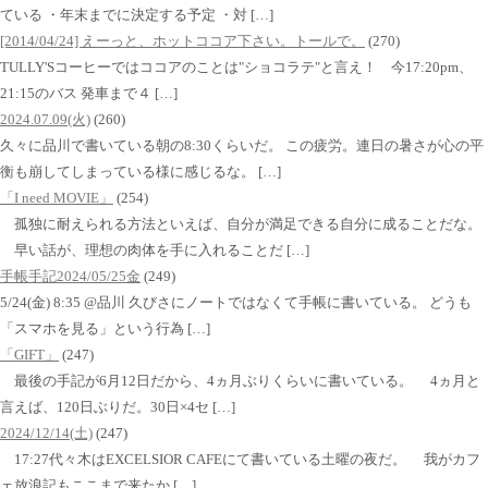
ている ・年末までに決定する予定 ・対 […]
[2014/04/24] えーっと、ホットココア下さい。トールで。
(270)
TULLY'Sコーヒーではココアのことは"ショコラテ"と言え！ 今17:20pm、
21:15のバス 発車まで４ […]
2024.07.09(火)
(260)
久々に品川で書いている朝の8:30くらいだ。 この疲労。連日の暑さが心の平
衡も崩してしまっている様に感じるな。 […]
「I need MOVIE」
(254)
孤独に耐えられる方法といえば、自分が満足できる自分に成ることだな。
早い話が、理想の肉体を手に入れることだ […]
手帳手記2024/05/25金
(249)
5/24(金) 8:35 @品川 久びさにノートではなくて手帳に書いている。 どうも
「スマホを見る」という行為 […]
「GIFT」
(247)
最後の手記が6月12日だから、4ヵ月ぶりくらいに書いている。 4ヵ月と
言えば、120日ぶりだ。30日×4セ […]
2024/12/14(土)
(247)
17:27代々木はEXCELSIOR CAFEにて書いている土曜の夜だ。 我がカフ
ェ放浪記もここまで来たか […]