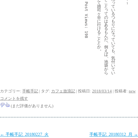
っ
て
こ
～
Post 
て
雑
と
っ
い
司
て
る
ヶ
Views:
の
つ
谷
は
も
に
あ
り
行
る
に
け
も
な
る
198
っ
ん
こ
て
だ
と
、
い
と
て
例
か
。
も
え
、
ば
、
気
付
池
い
袋
て
か
い
ら
カテゴリー:
手帳手記
| タグ:
カフェ放浪記
| 投稿日:
2018/03/14
|
投稿者:
new
コメントを残す
(まだ評価がありません)
投
←
手帳手記_20180227_火
手帳手記_20180312_月
→