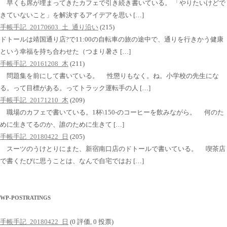
早くも席が埋まってきたカフェで引き続き書いている。 「やりたいけどで
きていないこと」を解決するアイデアを思い […]
手帳手記_20170603_土_通り沿い
(215)
ドトールは靖国通り店?で11:00の自転車の旅の途中で、通りを行きかう健康
という幸福を持ち合わせた（つまり暑さ […]
手帳手記_20161208_木
(211)
問題集を前にして書いている。 性懲りもなく。ね。小学校の先生にな
る。って目標がある。ってトラック運転手の人 […]
手帳手記_20171210_木
(209)
職場のカフェで書いている。1杯\150-のコーヒーを飲みながら。 何のた
めに生きてるのか、誰のために生きて […]
手帳手記_20180422_日
(205)
スーツのうけとりにまた、新宿南口店のドトールで書いている。 喫茶店
で書くたびに思うことは、なんで自宅ではお […]
WP-POSTRATINGS
手帳手記_20180422_日
(0 評価, 0 投票)