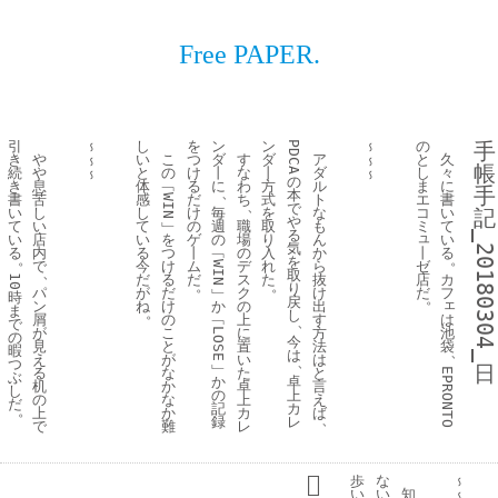
Free PAPER.
引
し
を
ン
ン
の
手
PDCA
～
～
き
や
い
こ
つ
ダ
す
ダ
ア
と
久
～
～
帳
続
や
と
の
け
丨
な
丨
ダ
し
々
～
～
の
き
息
体
﹁
る
に
わ
方
ル
ま
に
手
、
本
書
苦
感
だ
ち
式
ト
エ
書
WIN
、
で
い
し
し
け
毎
を
な
コ
い
記
や
て
い
て
﹂
の
週
職
取
も
ミ
て
る
ュ
_20180304_
い
店
い
を
ゲ
の
場
り
ん
い
気
丨
る
内
る
つ
丨
﹁
の
入
か
る
。
。
を
ゼ
で
今
け
ム
デ
れ
ら
WIN
、
取
店
だ
る
だ
ス
た
抜
カ
10
。
。
り
だ
パ
が
だ
﹂
ク
け
フ
時
。
戻
ェ
ン
ね
け
か
の
出
ま
。
し
は
屑
の
﹁
上
す
、
で
池
が
こ
に
方
LOSE
の
今
袋
見
と
置
法
暇
、
は
え
が
い
は
、
つ
﹂
日
る
な
た
と
EPRONTO
ぶ
か
卓
机
か
卓
言
し
の
上
の
な
上
え
だ
記
カ
。
上
か
カ
ば
、
録
レ
で
難
レ
歩
な
～
い
い
知
～