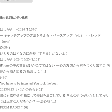
イ
ブ
最も表示数の多い投稿
はしがき ~2024
(15,376)
--- キャッチアップの方法を考える ・ベースアップ（old） ・トレンド
（now）
(5,684)
ひとりのはずなのに余裕（すきま）がない全く
はしがき 2024/05/25
(1,161)
iPhoneの中の世界だけが全てではない --- 心の力 無から有をつくり出す力 内
側から湧き出る力 島流しに […]
(496)
You have to be intersted You rock the boat
20230823_いつかのめも
(452)
誰にも依存せず 独立して毎日を過ごしている そんなやつがいたとして そい
つは正常なんだろうか？ --- 居心地 […]
FROM RADIO
(450)