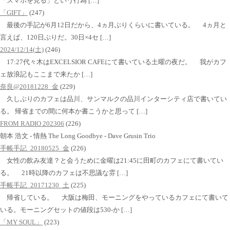
「スマホを見る」という行為 […]
「GIFT」
(247)
最後の手記が6月12日だから、4ヵ月ぶりくらいに書いている。 4ヵ月と
言えば、120日ぶりだ。30日×4セ […]
2024/12/14(土)
(246)
17:27代々木はEXCELSIOR CAFEにて書いている土曜の夜だ。 我がカフ
ェ放浪記もここまで来たか […]
奈良@20181228_金
(229)
久しぶりのカフェは品川、サンマルクの品川インターシティ店で書いてい
る。 帰省までの間に何本か書こうかと思って […]
FROM RADIO 202306
(226)
朝本 浩文 - 情熱 The Long Goodbye - Dave Grusin Trio
手帳手記_20180525_金
(226)
女性の飲み友達？と会うために金曜は21:45に田町のカフェにて書いてい
る。 21時以降のカフェは不思議な雰 […]
手帳手記_20171230_土
(225)
帰省している。 大阪は梅田、モーニングをやっているカフェにて書いて
いる。モーニングセットの値段は530-か […]
「MY SOUL」
(223)