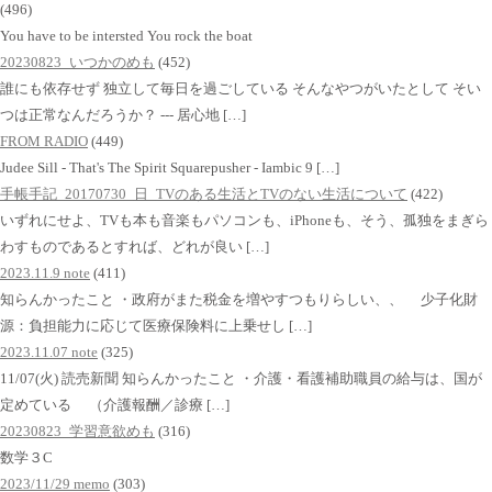
(496)
You have to be intersted You rock the boat
20230823_いつかのめも
(452)
誰にも依存せず 独立して毎日を過ごしている そんなやつがいたとして そい
つは正常なんだろうか？ --- 居心地 […]
FROM RADIO
(449)
Judee Sill - That's The Spirit Squarepusher - Iambic 9 […]
手帳手記_20170730_日_TVのある生活とTVのない生活について
(422)
いずれにせよ、TVも本も音楽もパソコンも、iPhoneも、そう、孤独をまぎら
わすものであるとすれば、どれが良い […]
2023.11.9 note
(411)
知らんかったこと ・政府がまた税金を増やすつもりらしい、、 少子化財
源：負担能力に応じて医療保険料に上乗せし […]
2023.11.07 note
(325)
11/07(火) 読売新聞 知らんかったこと ・介護・看護補助職員の給与は、国が
定めている （介護報酬／診療 […]
20230823_学習意欲めも
(316)
数学３C
2023/11/29 memo
(303)