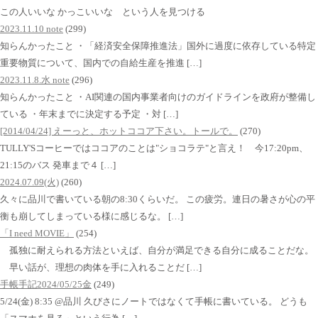
この人いいな かっこいいな という人を見つける
2023.11.10 note
(299)
知らんかったこと ・「経済安全保障推進法」国外に過度に依存している特定
重要物質について、国内での自給生産を推進 […]
2023.11.8.水 note
(296)
知らんかったこと ・AI関連の国内事業者向けのガイドラインを政府が整備し
ている ・年末までに決定する予定 ・対 […]
[2014/04/24] えーっと、ホットココア下さい。トールで。
(270)
TULLY'Sコーヒーではココアのことは"ショコラテ"と言え！ 今17:20pm、
21:15のバス 発車まで４ […]
2024.07.09(火)
(260)
久々に品川で書いている朝の8:30くらいだ。 この疲労。連日の暑さが心の平
衡も崩してしまっている様に感じるな。 […]
「I need MOVIE」
(254)
孤独に耐えられる方法といえば、自分が満足できる自分に成ることだな。
早い話が、理想の肉体を手に入れることだ […]
手帳手記2024/05/25金
(249)
5/24(金) 8:35 @品川 久びさにノートではなくて手帳に書いている。 どうも