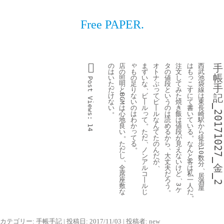
Free PAPER.
ゃ
の
店
ま
オ
タ
注
は
西
手
も
は
の
ず
ト
の
文
も
武
帳
っ
の
い
照
い
ナ
値
し
池
Post 
足
こ
た
明
な
ぶ
段
て
袋
手
、
っ
り
す
だ
と
と
み
線
な
て
に
け
ビ
い
た
は
記
BGM
Views:
い
ビ
て
な
丨
う
焼
東
_20171027_
の
丨
書
い
は
ル
の
き
長
。
っ
は
ル
い
心
は
飯
崎
わ
て
な
て
地
読
は
駅
。
か
ん
い
良
め
値
か
14
っ
た
て
る
い
る
段
ら
。
。
て
だ
た
か
が
徒
、
る
の
な
た
ら
見
歩
。
、
ノ
ん
ん
だ
え
10
ン
だ
と
し
大
な
数
、
ア
が
客
丈
い
分
、
金
、
ル
は
全
夫
け
コ
私
席
だ
ど
居
、
_2
丨
一
座
ろ
酒
ル
人
敷
う
3
屋
。
ケ
じ
だ
な
。
カテゴリー:
手帳手記
| 投稿日:
2017/11/03
|
投稿者:
new