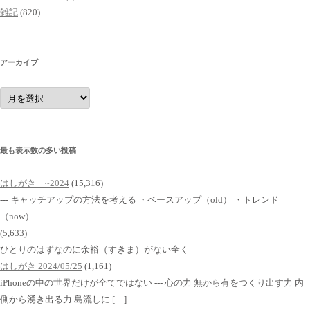
雑記
(820)
アーカイブ
ア
ー
カ
イ
ブ
最も表示数の多い投稿
はしがき ~2024
(15,316)
--- キャッチアップの方法を考える ・ベースアップ（old） ・トレンド
（now）
(5,633)
ひとりのはずなのに余裕（すきま）がない全く
はしがき 2024/05/25
(1,161)
iPhoneの中の世界だけが全てではない --- 心の力 無から有をつくり出す力 内
側から湧き出る力 島流しに […]