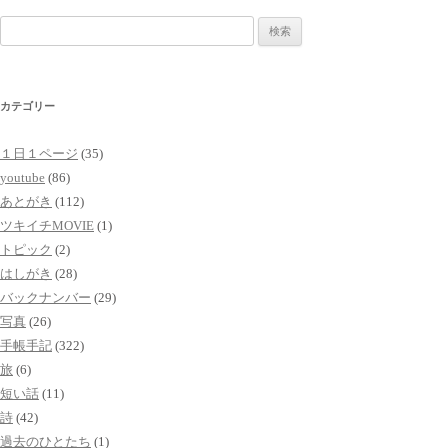
検
索:
カテゴリー
１日１ページ
(35)
youtube
(86)
あとがき
(112)
ツキイチMOVIE
(1)
トピック
(2)
はしがき
(28)
バックナンバー
(29)
写真
(26)
手帳手記
(322)
旅
(6)
短い話
(11)
詩
(42)
過去のひとたち
(1)