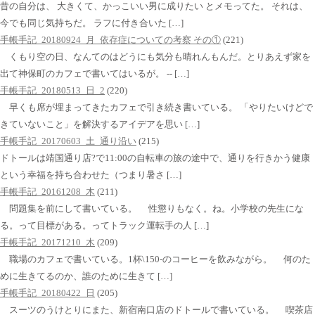
昔の自分は、 大きくて、かっこいい男に成りたい とメモってた。 それは、
今でも同じ気持ちだ。 ラフに付き合いた […]
手帳手記_20180924_月_依存症についての考察 その①
(221)
くもり空の日、なんてのはどうにも気分も晴れんもんだ。とりあえず家を
出て神保町のカフェで書いてはいるが。 -- […]
手帳手記_20180513_日_2
(220)
早くも席が埋まってきたカフェで引き続き書いている。 「やりたいけどで
きていないこと」を解決するアイデアを思い […]
手帳手記_20170603_土_通り沿い
(215)
ドトールは靖国通り店?で11:00の自転車の旅の途中で、通りを行きかう健康
という幸福を持ち合わせた（つまり暑さ […]
手帳手記_20161208_木
(211)
問題集を前にして書いている。 性懲りもなく。ね。小学校の先生にな
る。って目標がある。ってトラック運転手の人 […]
手帳手記_20171210_木
(209)
職場のカフェで書いている。1杯\150-のコーヒーを飲みながら。 何のた
めに生きてるのか、誰のために生きて […]
手帳手記_20180422_日
(205)
スーツのうけとりにまた、新宿南口店のドトールで書いている。 喫茶店