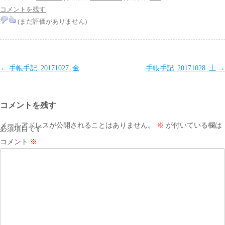
コメントを残す
(まだ評価がありません)
投
←
手帳手記_20171027_金
手帳手記_20171028_土
→
稿
ナ
コメントを残す
ビ
ゲ
メールアドレスが公開されることはありません。
※
が付いている欄は
必須項目です
ー
コメント
※
シ
ョ
ン