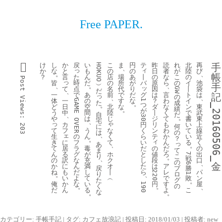
Free PAPER.
け
し
か
戻
い
こ
ま
円
テ
昨
読
れ
北
再
手
HOKUO
、
っ
ィ
か
な
と
も
の
の
日
者
が
陸
び
。
、
帳
た
丨
？
言
ん
店
場
あ
の
な
こ
の
Post 
っ
時
バ
皆
だ
の
所
が
原
ら
の
イ
池
︶
手
、
。
、
ッ
て
点
名
代
り
因
丨
袋
GW
だ
、
グ
で
一
あ
前
で
だ
は
言
ト
は
記
っ
の
、
、
Views:
一
体
の
す
な
？
わ
イ
1
GAME 
た
成
。
つ
。
_20160506_
日
ど
空
北
な
ダ
な
ン
東
績
。
が
中
う
間
陸
丨
く
で
武
自
だ
、
30
。
や
は
じ
ジ
て
書
東
宅
OVER
、
っ
ゃ
円
カ
リ
も
い
上
203
に
何
く
て
フ
な
う
ン
わ
て
線
は
の
、
ェ
ら
生
の
く
ん
テ
か
い
近
？
。
ィ
に
い
き
フ
て
ん
る
く
っ
あ
、
。
居
だ
て
ラ
の
毒
だ
の
ま
て
る
と
ん
グ
ホ
値
が
ろ
出
7
り
こ
。
戦
、
訳
し
の
な
ク
段
充
口
の
、
金
6
に
た
か
ん
オ
は
満
ア
戻
ブ
勝
も
ら
ね
だ
丨
し
レ
パ
220
り
ロ
、
1
。
い
よ
︵
て
で
敗
ン
た
グ
。
か
俺
な
円
い
す
屋
190
く
の
。
。
、
ん
だ
る
よ
こ
な
。
。
カテゴリー:
手帳手記
| タグ:
カフェ放浪記
| 投稿日:
2018/01/03
|
投稿者:
new