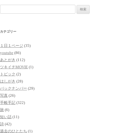
検
索:
カテゴリー
１日１ページ
(35)
youtube
(86)
あとがき
(112)
ツキイチMOVIE
(1)
トピック
(2)
はしがき
(28)
バックナンバー
(29)
写真
(26)
手帳手記
(322)
旅
(6)
短い話
(11)
詩
(42)
過去のひとたち
(1)