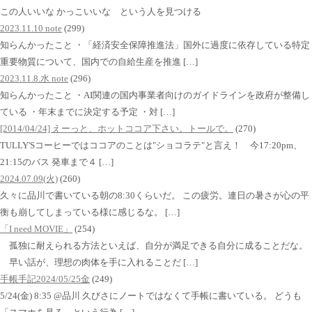
この人いいな かっこいいな という人を見つける
2023.11.10 note
(299)
知らんかったこと ・「経済安全保障推進法」国外に過度に依存している特定
重要物質について、国内での自給生産を推進 […]
2023.11.8.水 note
(296)
知らんかったこと ・AI関連の国内事業者向けのガイドラインを政府が整備し
ている ・年末までに決定する予定 ・対 […]
[2014/04/24] えーっと、ホットココア下さい。トールで。
(270)
TULLY'Sコーヒーではココアのことは"ショコラテ"と言え！ 今17:20pm、
21:15のバス 発車まで４ […]
2024.07.09(火)
(260)
久々に品川で書いている朝の8:30くらいだ。 この疲労。連日の暑さが心の平
衡も崩してしまっている様に感じるな。 […]
「I need MOVIE」
(254)
孤独に耐えられる方法といえば、自分が満足できる自分に成ることだな。
早い話が、理想の肉体を手に入れることだ […]
手帳手記2024/05/25金
(249)
5/24(金) 8:35 @品川 久びさにノートではなくて手帳に書いている。 どうも