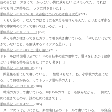
昔の自分は、 大きくて、かっこいい男に成りたい とメモってた。 それは、
今でも同じ気持ちだ。 ラフに付き合いた […]
手帳手記_20180924_月_依存症についての考察 その①
(221)
くもり空の日、なんてのはどうにも気分も晴れんもんだ。とりあえず家を
出て神保町のカフェで書いてはいるが。 -- […]
手帳手記_20180513_日_2
(220)
早くも席が埋まってきたカフェで引き続き書いている。 「やりたいけどで
きていないこと」を解決するアイデアを思い […]
手帳手記_20170603_土_通り沿い
(215)
ドトールは靖国通り店?で11:00の自転車の旅の途中で、通りを行きかう健康
という幸福を持ち合わせた（つまり暑さ […]
手帳手記_20161208_木
(211)
問題集を前にして書いている。 性懲りもなく。ね。小学校の先生にな
る。って目標がある。ってトラック運転手の人 […]
手帳手記_20171210_木
(209)
職場のカフェで書いている。1杯\150-のコーヒーを飲みながら。 何のた
めに生きてるのか、誰のために生きて […]
手帳手記_20180422_日
(205)
スーツのうけとりにまた、新宿南口店のドトールで書いている。 喫茶店