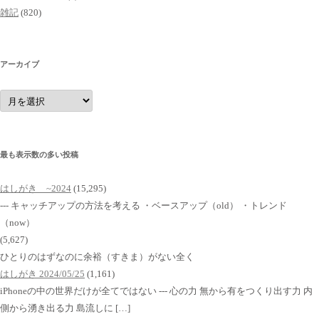
雑記
(820)
アーカイブ
ア
ー
カ
イ
ブ
最も表示数の多い投稿
はしがき ~2024
(15,295)
--- キャッチアップの方法を考える ・ベースアップ（old） ・トレンド
（now）
(5,627)
ひとりのはずなのに余裕（すきま）がない全く
はしがき 2024/05/25
(1,161)
iPhoneの中の世界だけが全てではない --- 心の力 無から有をつくり出す力 内
側から湧き出る力 島流しに […]