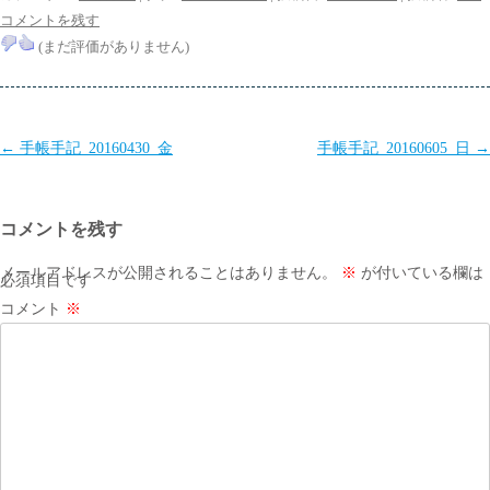
コメントを残す
(まだ評価がありません)
投
←
手帳手記_20160430_金
手帳手記_20160605_日
→
稿
ナ
コメントを残す
ビ
ゲ
メールアドレスが公開されることはありません。
※
が付いている欄は
必須項目です
ー
コメント
※
シ
ョ
ン