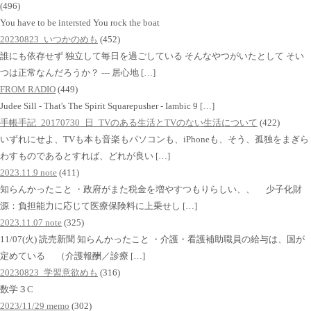
(496)
You have to be intersted You rock the boat
20230823_いつかのめも
(452)
誰にも依存せず 独立して毎日を過ごしている そんなやつがいたとして そい
つは正常なんだろうか？ --- 居心地 […]
FROM RADIO
(449)
Judee Sill - That's The Spirit Squarepusher - Iambic 9 […]
手帳手記_20170730_日_TVのある生活とTVのない生活について
(422)
いずれにせよ、TVも本も音楽もパソコンも、iPhoneも、そう、孤独をまぎら
わすものであるとすれば、どれが良い […]
2023.11.9 note
(411)
知らんかったこと ・政府がまた税金を増やすつもりらしい、、 少子化財
源：負担能力に応じて医療保険料に上乗せし […]
2023.11.07 note
(325)
11/07(火) 読売新聞 知らんかったこと ・介護・看護補助職員の給与は、国が
定めている （介護報酬／診療 […]
20230823_学習意欲めも
(316)
数学３C
2023/11/29 memo
(302)