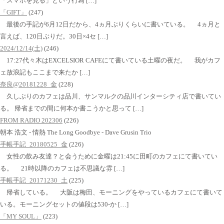
「スマホを見る」という行為 […]
「GIFT」
(247)
最後の手記が6月12日だから、4ヵ月ぶりくらいに書いている。 4ヵ月と
言えば、120日ぶりだ。30日×4セ […]
2024/12/14(土)
(246)
17:27代々木はEXCELSIOR CAFEにて書いている土曜の夜だ。 我がカフ
ェ放浪記もここまで来たか […]
奈良@20181228_金
(228)
久しぶりのカフェは品川、サンマルクの品川インターシティ店で書いてい
る。 帰省までの間に何本か書こうかと思って […]
FROM RADIO 202306
(226)
朝本 浩文 - 情熱 The Long Goodbye - Dave Grusin Trio
手帳手記_20180525_金
(226)
女性の飲み友達？と会うために金曜は21:45に田町のカフェにて書いてい
る。 21時以降のカフェは不思議な雰 […]
手帳手記_20171230_土
(225)
帰省している。 大阪は梅田、モーニングをやっているカフェにて書いて
いる。モーニングセットの値段は530-か […]
「MY SOUL」
(223)