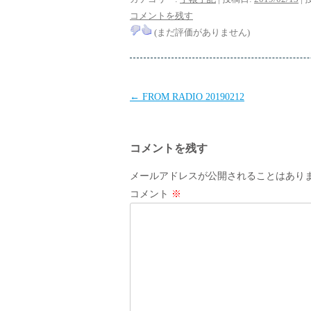
コメントを残す
(まだ評価がありません)
投
←
FROM RADIO 20190212
稿
ナ
コメントを残す
ビ
ゲ
メールアドレスが公開されることはあり
ー
コメント
※
シ
ョ
ン