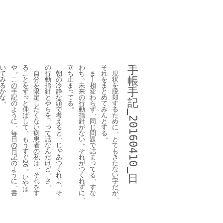
い
や
る
の
立
わ
そ
手
。
て
こ
自
行
朝
ち
ち
ま
れ
現
、
帳
み
こ
と
分
動
の
止
丨
を
状
る
の
を
を
指
冷
ま
未
相
ま
を
手
っ
か
手
ず
限
針
静
来
変
と
脱
っ
て
な
記
定
と
な
の
わ
め
却
。
記
と
る
の
し
や
頭
行
ら
て
す
。
伸
よ
た
ら
で
動
ず
み
る
、
_20160410_
ば
う
く
を
考
指
ん
た
。
し
に
な
え
針
同
と
め
、
っ
て
い
る
が
じ
す
に
、
、
て
毎
病
と
な
問
る
、
。
も
話
日
患
い
題
と
。
う
な
の
者
じ
で
て
ゃ
す
ん
日
の
そ
詰
も
ぐ
だ
あ
記
私
れ
ま
き
っ
け
つ
の
は
が
た
26
、
。
ど
く
て
よ
つ
な
。
れ
る
う
そ
く
い
日
い
。
さ
よ
に
れ
れ
字
や
。
。
、
す
を
ず
だ
は
そ
な
書
す
に
が
、
、