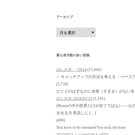
アーカイブ
ア
ー
カ
イ
ブ
最も表示数の多い投稿
はしがき ~2024
(15,442)
--- キャッチアップの方法を考える ・ベースア
(5,730)
ひとりのはずなのに余裕（すきま）がない全
はしがき 2024/05/25
(1,161)
iPhoneの中の世界だけが全てではない ---
き出る力 島流しに […]
(496)
You have to be intersted You rock the boat
20230823_いつかのめも
(455)