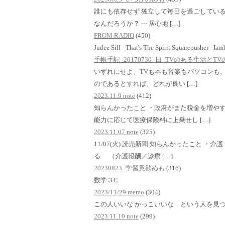
誰にも依存せず 独立して毎日を過ごしている
なんだろうか？ --- 居心地 […]
FROM RADIO
(450)
Judee Sill - That's The Spirit Squarepusher - Ia
手帳手記_20170730_日_TVのある生活と
いずれにせよ、TVも本も音楽もパソコンも、i
のであるとすれば、どれが良い […]
2023.11.9 note
(412)
知らんかったこと ・政府がまた税金を増や
能力に応じて医療保険料に上乗せし […]
2023.11.07 note
(325)
11/07(火) 読売新聞 知らんかったこと 
る （介護報酬／診療 […]
20230823_学習意欲めも
(316)
数学３C
2023/11/29 memo
(304)
この人いいな かっこいいな という人を見
2023.11.10 note
(299)