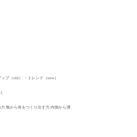
ップ（old） ・トレンド（now）
く
 心の力 無から有をつくり出す力 内側から湧