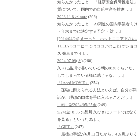
知らんかったこと ・「経済安全保障推進法
質について、国内での自給生産を推進 […]
2023.11.8.水 note
(296)
知らんかったこと ・AI関連の国内事業者向
・年末までに決定する予定 ・対 […]
[2014/04/24] えーっと、ホットココア下
TULLY'Sコーヒーではココアのことは"ショコラ
ス 発車まで４ […]
2024.07.09(火)
(260)
久々に品川で書いている朝の8:30くらいだ
してしまっている様に感じるな。 […]
「I need MOVIE」
(254)
孤独に耐えられる方法といえば、自分が満
話が、理想の肉体を手に入れることだ […]
手帳手記2024/05/25金
(249)
5/24(金) 8:35 @品川 久びさにノート
を見る」という行為 […]
「GIFT」
(247)
最後の手記が6月12日だから、4ヵ月ぶり