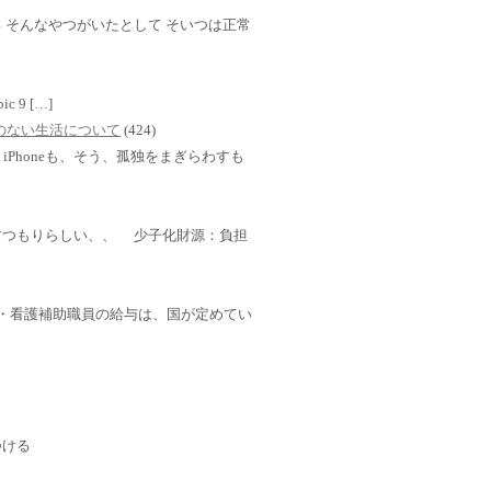
 そんなやつがいたとして そいつは正常
mbic 9 […]
TVのない生活について
(424)
Phoneも、そう、孤独をまぎらわすも
すつもりらしい、、 少子化財源：負担
・介護・看護補助職員の給与は、国が定めてい
つける