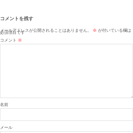
稿
ナ
コメントを残す
ビ
ゲ
メールアドレスが公開されることはありません。
※
が付いている欄は
必須項目です
ー
コメント
※
シ
ョ
ン
名前
メール