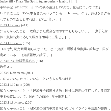
Judee Sill - That's The Spirit Squarepusher - Iambic 9 […]
手帳手記_20170730_日_TVのある生活とTVのない生活について
(421)
いずれにせよ、TVも本も音楽もパソコンも、iPhoneも、そう、孤独をまぎら
わすものであるとすれば、どれが良い […]
2023.11.9 note
(411)
知らんかったこと ・政府がまた税金を増やすつもりらしい、、 少子化財
源：負担能力に応じて医療保険料に上乗せし […]
2023.11.07 note
(325)
11/07(火) 読売新聞 知らんかったこと ・介護・看護補助職員の給与は、国が
定めている （介護報酬／診療 […]
20230823_学習意欲めも
(316)
数学３C
2023/11/29 memo
(301)
この人いいな かっこいいな という人を見つける
2023.11.10 note
(299)
知らんかったこと ・「経済安全保障推進法」国外に過度に依存している特定
重要物質について、国内での自給生産を推進 […]
2023.11.8.水 note
(296)
知らんかったこと ・AI関連の国内事業者向けのガイドラインを政府が整備し