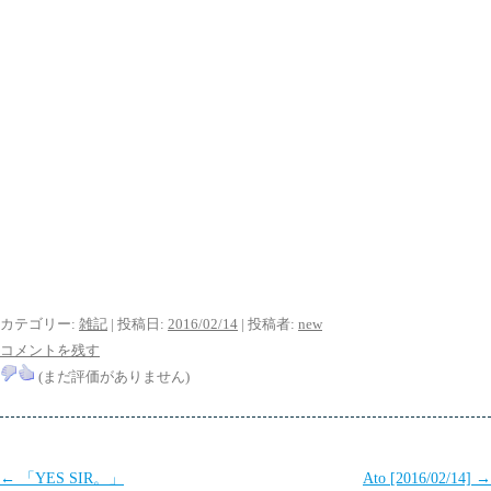
カテゴリー:
雑記
| 投稿日:
2016/02/14
|
投稿者:
new
コメントを残す
(まだ評価がありません)
投
←
「YES SIR。」
Ato [2016/02/14]
→