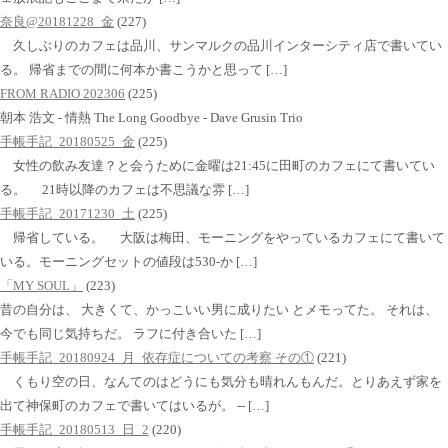
奈良@20181228_金
(227)
久しぶりのカフェは品川、サンマルクの品川インターシティ店で書いてい
る。 帰省までの間に何本か書こうかと思って […]
FROM RADIO 202306
(225)
朝本 浩文 - 情熱 The Long Goodbye - Dave Grusin Trio
手帳手記_20180525_金
(225)
女性の飲み友達？と会うために金曜は21:45に田町のカフェにて書いてい
る。 21時以降のカフェは不思議な雰 […]
手帳手記_20171230_土
(225)
帰省している。 大阪は梅田、モーニングをやっているカフェにて書いて
いる。モーニングセットの値段は530-か […]
「MY SOUL」
(223)
昔の自分は、 大きくて、かっこいい男に成りたい とメモってた。 それは、
今でも同じ気持ちだ。 ラフに付き合いた […]
手帳手記_20180924_月_依存症についての考察 その①
(221)
くもり空の日、なんてのはどうにも気分も晴れんもんだ。とりあえず家を
出て神保町のカフェで書いてはいるが。 -- […]
手帳手記_20180513_日_2
(220)