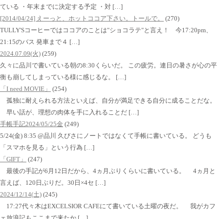
ている ・年末までに決定する予定 ・対 […]
[2014/04/24] えーっと、ホットココア下さい。トールで。
(270)
TULLY'Sコーヒーではココアのことは"ショコラテ"と言え！ 今17:20pm、
21:15のバス 発車まで４ […]
2024.07.09(火)
(259)
久々に品川で書いている朝の8:30くらいだ。 この疲労。連日の暑さが心の平
衡も崩してしまっている様に感じるな。 […]
「I need MOVIE」
(254)
孤独に耐えられる方法といえば、自分が満足できる自分に成ることだな。
早い話が、理想の肉体を手に入れることだ […]
手帳手記2024/05/25金
(249)
5/24(金) 8:35 @品川 久びさにノートではなくて手帳に書いている。 どうも
「スマホを見る」という行為 […]
「GIFT」
(247)
最後の手記が6月12日だから、4ヵ月ぶりくらいに書いている。 4ヵ月と
言えば、120日ぶりだ。30日×4セ […]
2024/12/14(土)
(245)
17:27代々木はEXCELSIOR CAFEにて書いている土曜の夜だ。 我がカフ
ェ放浪記もここまで来たか […]