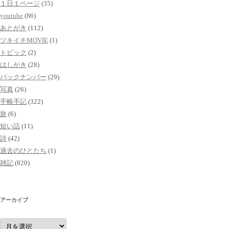
１日１ページ
(35)
youtube
(86)
あとがき
(112)
ツキイチMOVIE
(1)
トピック
(2)
はしがき
(28)
バックナンバー
(29)
写真
(26)
手帳手記
(322)
旅
(6)
短い話
(11)
詩
(42)
過去のひとたち
(1)
雑記
(820)
アーカイブ
ア
ー
カ