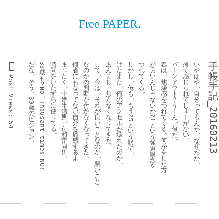
Free PAPER.
だ
時
ま
何
な
し
あ
は
し
つ
が
春
バ
薄
い
手
30
っ
な
間
者
の
て
ん
た
か
れ
良
は
丨
く
や
歳
。
、
、
帳
た
を
に
か
ま
ま
し
て
い
ン
感
は
も
Post 
、
く
そ
い
も
の
今
し
た
く
ん
焦
ア
じ
や
？
手
。
、
、
、
う
た
な
判
は
俺
る
じ
燥
ウ
ら
No
、
、
。
っ
ゃ
中
ず
断
焦
俺
も
感
ト
れ
自
記
。
、
Views:
途
て
な
ら
が
そ
ん
の
を
？
て
分
30
Thousant 
っ
_20160213
半
な
い
に
付
れ
な
ア
も
つ
う
し
歳
ょ
端
い
か
て
使
か
が
く
ク
う
れ
丨
の
っ
男
自
丨
も
な
良
な
セ
て
ん
?!
25
ビ
。
。
っ
て
分
が
ん
く
い
ル
く
54
と
ジ
と
る
付
を
て
な
が
な
こ
が
る
何
ョ
い
い
。
、
。
っ
和
痛
き
い
と
壊
だ
ン
う
う
。
。
times 
。
雷
感
て
た
な
な
れ
何
強
訳
。
同
す
き
ぜ
の
た
か
迫
で
、
男
る
た
だ
か
の
を
観
。
。
、
よ
か
か
し
念
、
、
NO!
悪
た
を
い
方
こ
と