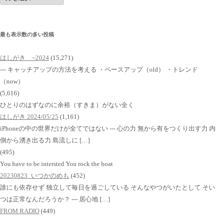
イ
ブ
最も表示数の多い投稿
はしがき ~2024
(15,271)
--- キャッチアップの方法を考える ・ベースアップ（old） ・トレンド
（now）
(5,616)
ひとりのはずなのに余裕（すきま）がない全く
はしがき 2024/05/25
(1,161)
iPhoneの中の世界だけが全てではない --- 心の力 無から有をつくり出す力 内
側から湧き出る力 島流しに […]
(495)
You have to be intersted You rock the boat
20230823_いつかのめも
(452)
誰にも依存せず 独立して毎日を過ごしている そんなやつがいたとして そい
つは正常なんだろうか？ --- 居心地 […]
FROM RADIO
(449)