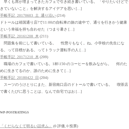
早くも席が埋まってきたカフェで引き続き書いている。 「やりたいけどで
きていないこと」を解決するアイデアを思い […]
手帳手記_20170603_土_通り沿い
(214)
ドトールは靖国通り店?で11:00の自転車の旅の途中で、通りを行きかう健康
という幸福を持ち合わせた（つまり暑さ […]
手帳手記_20161208_木
(211)
問題集を前にして書いている。 性懲りもなく。ね。小学校の先生にな
る。って目標がある。ってトラック運転手の人 […]
手帳手記_20171210_木
(209)
職場のカフェで書いている。1杯\150-のコーヒーを飲みながら。 何のた
めに生きてるのか、誰のために生きて […]
手帳手記_20180422_日
(204)
スーツのうけとりにまた、新宿南口店のドトールで書いている。 喫茶店
で書くたびに思うことは、なんで自宅ではお […]
WP-POSTRATINGS
「くだらなくて明るい話求ム」
(0 評価, 0 投票)