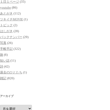
１日１ページ
(35)
youtube
(86)
あとがき
(112)
ツキイチMOVIE
(1)
トピック
(2)
はしがき
(28)
バックナンバー
(29)
写真
(26)
手帳手記
(322)
旅
(6)
短い話
(11)
詩
(42)
過去のひとたち
(1)
雑記
(820)
アーカイブ
ア
ー
カ