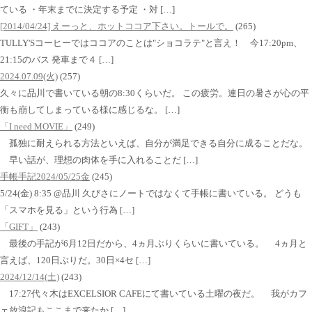
ている ・年末までに決定する予定 ・対 […]
[2014/04/24] えーっと、ホットココア下さい。トールで。
(265)
TULLY'Sコーヒーではココアのことは"ショコラテ"と言え！ 今17:20pm、
21:15のバス 発車まで４ […]
2024.07.09(火)
(257)
久々に品川で書いている朝の8:30くらいだ。 この疲労。連日の暑さが心の平
衡も崩してしまっている様に感じるな。 […]
「I need MOVIE」
(249)
孤独に耐えられる方法といえば、自分が満足できる自分に成ることだな。
早い話が、理想の肉体を手に入れることだ […]
手帳手記2024/05/25金
(245)
5/24(金) 8:35 @品川 久びさにノートではなくて手帳に書いている。 どうも
「スマホを見る」という行為 […]
「GIFT」
(243)
最後の手記が6月12日だから、4ヵ月ぶりくらいに書いている。 4ヵ月と
言えば、120日ぶりだ。30日×4セ […]
2024/12/14(土)
(243)
17:27代々木はEXCELSIOR CAFEにて書いている土曜の夜だ。 我がカフ
ェ放浪記もここまで来たか […]