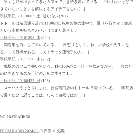
早くも席が埋まってきたカフェで引き続き書いている。 「やりたいけどで
きていないこと」を解決するアイデアを思い […]
手帳手記_20170603_土_通り沿い
(207)
ドトールは靖国通り店?で11:00の自転車の旅の途中で、通りを行きかう健康
という幸福を持ち合わせた（つまり暑さ […]
手帳手記_20161208_木
(204)
問題集を前にして書いている。 性懲りもなく。ね。小学校の先生にな
る。って目標がある。ってトラック運転手の人 […]
手帳手記_20171210_木
(202)
職場のカフェで書いている。1杯\150-のコーヒーを飲みながら。 何のた
めに生きてるのか、誰のために生きて […]
手帳手記_20180422_日
(198)
スーツのうけとりにまた、新宿南口店のドトールで書いている。 喫茶店
で書くたびに思うことは、なんで自宅ではお […]
WP-POSTRATINGS
FROM RADIO 2024/08
(0 評価, 0 投票)