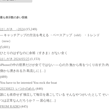
イ
ブ
最も表示数の多い投稿
はしがき ~2024
(15,249)
--- キャッチアップの方法を考える ・ベースアップ（old） ・トレンド
（now）
(5,601)
ひとりのはずなのに余裕（すきま）がない全く
はしがき 2024/05/25
(1,153)
iPhoneの中の世界だけが全てではない --- 心の力 無から有をつくり出す力 内
側から湧き出る力 島流しに […]
(489)
You have to be intersted You rock the boat
20230823_いつかのめも
(446)
誰にも依存せず 独立して毎日を過ごしている そんなやつがいたとして そい
つは正常なんだろうか？ --- 居心地 […]
FROM RADIO
(445)