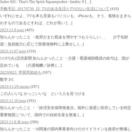
Judee Sill - That's The Spirit Squarepusher - Iambic 9 […]
手帳手記_20170730_日_TVのある生活とTVのない生活について
(416)
いずれにせよ、TVも本も音楽もパソコンも、iPhoneも、そう、孤独をまぎら
わすものであるとすれば、どれが良い […]
2023.11.9 note
(405)
知らんかったこと ・政府がまた税金を増やすつもりらしい、、 少子化財
源：負担能力に応じて医療保険料に上乗せし […]
2023.11.07 note
(318)
11/07(火) 読売新聞 知らんかったこと ・介護・看護補助職員の給与は、国が
定めている （介護報酬／診療 […]
20230823_学習意欲めも
(307)
数学３C
2023/11/29 memo
(297)
この人いいな かっこいいな という人を見つける
2023.11.10 note
(292)
知らんかったこと ・「経済安全保障推進法」国外に過度に依存している特定
重要物質について、国内での自給生産を推進 […]
2023.11.8.水 note
(289)
知らんかったこと ・AI関連の国内事業者向けのガイドラインを政府が整備し