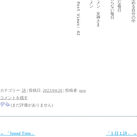
メ
メ
ら
な
め
Post 
ン
ン
な
毎
る
い
日
自
女
毎
分
Views:
神
日
の
さ
中
ま
42
カテゴリー:
詩
| 投稿日:
2023/04/26
|
投稿者:
new
コメントを残す
(まだ評価がありません)
投
←
「Spend Time」
「１日１詩」
→