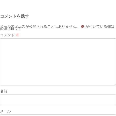
稿
ナ
コメントを残す
ビ
ゲ
メールアドレスが公開されることはありません。
※
が付いている欄は
必須項目です
ー
コメント
※
シ
ョ
ン
名前
メール