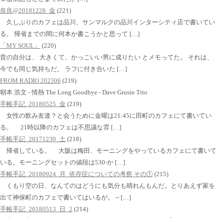
奈良@20181228_金
(221)
久しぶりのカフェは品川、サンマルクの品川インターシティ店で書いてい
る。 帰省までの間に何本か書こうかと思って […]
「MY SOUL」
(220)
昔の自分は、 大きくて、かっこいい男に成りたい とメモってた。 それは、
今でも同じ気持ちだ。 ラフに付き合いた […]
FROM RADIO 202306
(219)
朝本 浩文 - 情熱 The Long Goodbye - Dave Grusin Trio
手帳手記_20180525_金
(219)
女性の飲み友達？と会うために金曜は21:45に田町のカフェにて書いてい
る。 21時以降のカフェは不思議な雰 […]
手帳手記_20171230_土
(218)
帰省している。 大阪は梅田、モーニングをやっているカフェにて書いて
いる。モーニングセットの値段は530-か […]
手帳手記_20180924_月_依存症についての考察 その①
(215)
くもり空の日、なんてのはどうにも気分も晴れんもんだ。とりあえず家を
出て神保町のカフェで書いてはいるが。 -- […]
手帳手記_20180513_日_2
(214)