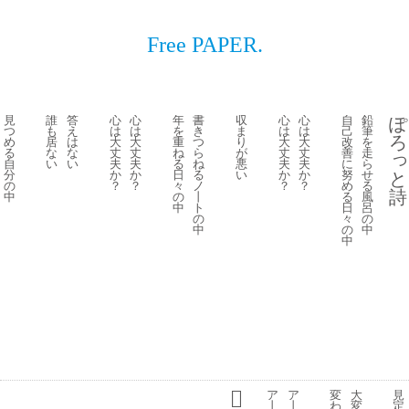
Free PAPER.
見
誰
答
心
心
年
書
収
心
心
自
鉛
ぽ
つ
も
え
は
は
を
き
ま
は
は
己
筆
ろ
め
居
は
大
大
重
つ
り
大
大
改
を
る
な
な
丈
丈
ね
ら
が
丈
丈
善
走
自
い
い
夫
夫
る
ね
悪
夫
夫
に
ら
分
か
か
日
る
い
か
か
努
せ
と
の
？
？
々
ノ
？
？
め
る
詩
中
の
丨
る
風
中
ト
日
呂
の
々
の
中
の
中
中
ア
ア
変
大
見
丨
丨
わ
変
定