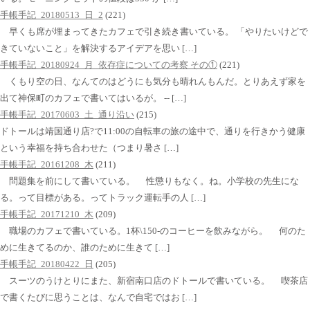
手帳手記_20180513_日_2
(221)
早くも席が埋まってきたカフェで引き続き書いている。 「やりたいけどで
きていないこと」を解決するアイデアを思い […]
手帳手記_20180924_月_依存症についての考察 その①
(221)
くもり空の日、なんてのはどうにも気分も晴れんもんだ。とりあえず家を
出て神保町のカフェで書いてはいるが。 -- […]
手帳手記_20170603_土_通り沿い
(215)
ドトールは靖国通り店?で11:00の自転車の旅の途中で、通りを行きかう健康
という幸福を持ち合わせた（つまり暑さ […]
手帳手記_20161208_木
(211)
問題集を前にして書いている。 性懲りもなく。ね。小学校の先生にな
る。って目標がある。ってトラック運転手の人 […]
手帳手記_20171210_木
(209)
職場のカフェで書いている。1杯\150-のコーヒーを飲みながら。 何のた
めに生きてるのか、誰のために生きて […]
手帳手記_20180422_日
(205)
スーツのうけとりにまた、新宿南口店のドトールで書いている。 喫茶店
で書くたびに思うことは、なんで自宅ではお […]