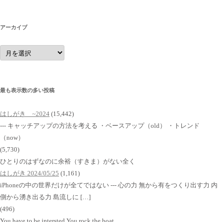
アーカイブ
ア
ー
カ
イ
ブ
最も表示数の多い投稿
はしがき ~2024
(15,442)
--- キャッチアップの方法を考える ・ベースアップ（old） ・トレンド
（now）
(5,730)
ひとりのはずなのに余裕（すきま）がない全く
はしがき 2024/05/25
(1,161)
iPhoneの中の世界だけが全てではない --- 心の力 無から有をつくり出す力 内
側から湧き出る力 島流しに […]
(496)
You have to be intersted You rock the boat