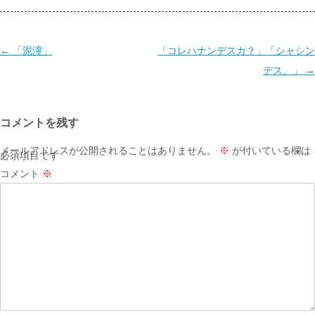
投
←
「泥濘」
「コレハナンデスカ？」「シャシン
稿
デス。」
→
ナ
ビ
コメントを残す
ゲ
ー
メールアドレスが公開されることはありません。
※
が付いている欄は
必須項目です
シ
コメント
※
ョ
ン