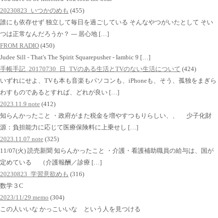
20230823_いつかのめも
(455)
誰にも依存せず 独立して毎日を過ごしている そんなやつがいたとして そい
つは正常なんだろうか？ --- 居心地 […]
FROM RADIO
(450)
Judee Sill - That's The Spirit Squarepusher - Iambic 9 […]
手帳手記_20170730_日_TVのある生活とTVのない生活について
(424)
いずれにせよ、TVも本も音楽もパソコンも、iPhoneも、そう、孤独をまぎら
わすものであるとすれば、どれが良い […]
2023.11.9 note
(412)
知らんかったこと ・政府がまた税金を増やすつもりらしい、、 少子化財
源：負担能力に応じて医療保険料に上乗せし […]
2023.11.07 note
(325)
11/07(火) 読売新聞 知らんかったこと ・介護・看護補助職員の給与は、国が
定めている （介護報酬／診療 […]
20230823_学習意欲めも
(316)
数学３C
2023/11/29 memo
(304)
この人いいな かっこいいな という人を見つける