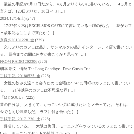
最後の手記が6月12日だから、4ヵ月ぶりくらいに書いている。 4ヵ月と
言えば、120日ぶりだ。30日×4セ […]
2024/12/14(土)
(247)
17:27代々木はEXCELSIOR CAFEにて書いている土曜の夜だ。 我がカフ
ェ放浪記もここまで来たか […]
奈良@20181228_金
(229)
久しぶりのカフェは品川、サンマルクの品川インターシティ店で書いてい
る。 帰省までの間に何本か書こうかと思って […]
FROM RADIO 202306
(226)
朝本 浩文 - 情熱 The Long Goodbye - Dave Grusin Trio
手帳手記_20180525_金
(226)
女性の飲み友達？と会うために金曜は21:45に田町のカフェにて書いてい
る。 21時以降のカフェは不思議な雰 […]
「MY SOUL」
(225)
昔の自分は、 大きくて、かっこいい男に成りたい とメモってた。 それは、
今でも同じ気持ちだ。 ラフに付き合いた […]
手帳手記_20171230_土
(225)
帰省している。 大阪は梅田、モーニングをやっているカフェにて書いて
いる。モーニングセットの値段は530-か […]