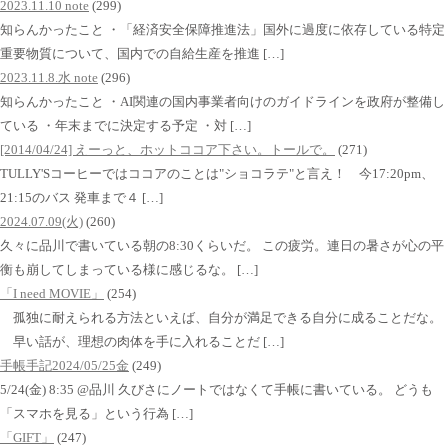
2023.11.10 note
(299)
知らんかったこと ・「経済安全保障推進法」国外に過度に依存している特定
重要物質について、国内での自給生産を推進 […]
2023.11.8.水 note
(296)
知らんかったこと ・AI関連の国内事業者向けのガイドラインを政府が整備し
ている ・年末までに決定する予定 ・対 […]
[2014/04/24] えーっと、ホットココア下さい。トールで。
(271)
TULLY'Sコーヒーではココアのことは"ショコラテ"と言え！ 今17:20pm、
21:15のバス 発車まで４ […]
2024.07.09(火)
(260)
久々に品川で書いている朝の8:30くらいだ。 この疲労。連日の暑さが心の平
衡も崩してしまっている様に感じるな。 […]
「I need MOVIE」
(254)
孤独に耐えられる方法といえば、自分が満足できる自分に成ることだな。
早い話が、理想の肉体を手に入れることだ […]
手帳手記2024/05/25金
(249)
5/24(金) 8:35 @品川 久びさにノートではなくて手帳に書いている。 どうも
「スマホを見る」という行為 […]
「GIFT」
(247)