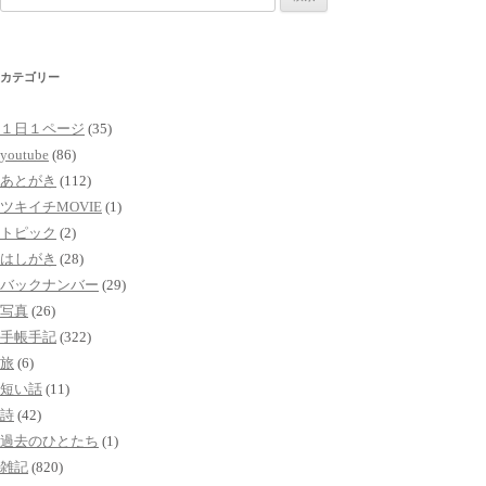
索:
カテゴリー
１日１ページ
(35)
youtube
(86)
あとがき
(112)
ツキイチMOVIE
(1)
トピック
(2)
はしがき
(28)
バックナンバー
(29)
写真
(26)
手帳手記
(322)
旅
(6)
短い話
(11)
詩
(42)
過去のひとたち
(1)
雑記
(820)