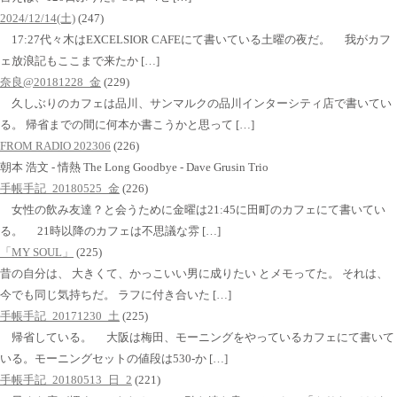
2024/12/14(土)
(247)
17:27代々木はEXCELSIOR CAFEにて書いている土曜の夜だ。 我がカフ
ェ放浪記もここまで来たか […]
奈良@20181228_金
(229)
久しぶりのカフェは品川、サンマルクの品川インターシティ店で書いてい
る。 帰省までの間に何本か書こうかと思って […]
FROM RADIO 202306
(226)
朝本 浩文 - 情熱 The Long Goodbye - Dave Grusin Trio
手帳手記_20180525_金
(226)
女性の飲み友達？と会うために金曜は21:45に田町のカフェにて書いてい
る。 21時以降のカフェは不思議な雰 […]
「MY SOUL」
(225)
昔の自分は、 大きくて、かっこいい男に成りたい とメモってた。 それは、
今でも同じ気持ちだ。 ラフに付き合いた […]
手帳手記_20171230_土
(225)
帰省している。 大阪は梅田、モーニングをやっているカフェにて書いて
いる。モーニングセットの値段は530-か […]
手帳手記_20180513_日_2
(221)