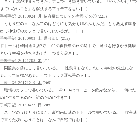
早くも席が埋まってきたカフェで引き続き書いている。 「やりたいけどで
きていないこと」を解決するアイデアを思い […]
手帳手記_20180924_月_依存症についての考察 その①
(221)
くもり空の日、なんてのはどうにも気分も晴れんもんだ。とりあえず家を
出て神保町のカフェで書いてはいるが。 -- […]
手帳手記_20170603_土_通り沿い
(215)
ドトールは靖国通り店?で11:00の自転車の旅の途中で、通りを行きかう健康
という幸福を持ち合わせた（つまり暑さ […]
手帳手記_20161208_木
(211)
問題集を前にして書いている。 性懲りもなく。ね。小学校の先生にな
る。って目標がある。ってトラック運転手の人 […]
手帳手記_20171210_木
(209)
職場のカフェで書いている。1杯\150-のコーヒーを飲みながら。 何のた
めに生きてるのか、誰のために生きて […]
手帳手記_20180422_日
(205)
スーツのうけとりにまた、新宿南口店のドトールで書いている。 喫茶店
で書くたびに思うことは、なんで自宅ではお […]