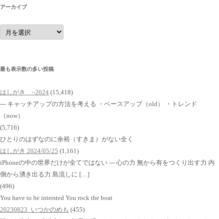
アーカイブ
ア
ー
カ
イ
ブ
最も表示数の多い投稿
はしがき ~2024
(15,418)
--- キャッチアップの方法を考える ・ベースアップ（old） ・トレンド
（now）
(5,716)
ひとりのはずなのに余裕（すきま）がない全く
はしがき 2024/05/25
(1,161)
iPhoneの中の世界だけが全てではない --- 心の力 無から有をつくり出す力 内
側から湧き出る力 島流しに […]
(496)
You have to be intersted You rock the boat
20230823_いつかのめも
(455)