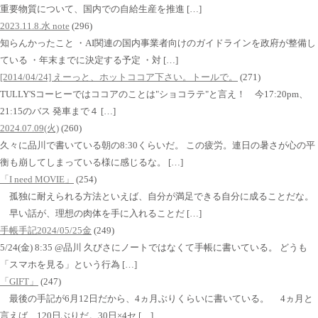
重要物質について、国内での自給生産を推進 […]
2023.11.8.水 note
(296)
知らんかったこと ・AI関連の国内事業者向けのガイドラインを政府が整備し
ている ・年末までに決定する予定 ・対 […]
[2014/04/24] えーっと、ホットココア下さい。トールで。
(271)
TULLY'Sコーヒーではココアのことは"ショコラテ"と言え！ 今17:20pm、
21:15のバス 発車まで４ […]
2024.07.09(火)
(260)
久々に品川で書いている朝の8:30くらいだ。 この疲労。連日の暑さが心の平
衡も崩してしまっている様に感じるな。 […]
「I need MOVIE」
(254)
孤独に耐えられる方法といえば、自分が満足できる自分に成ることだな。
早い話が、理想の肉体を手に入れることだ […]
手帳手記2024/05/25金
(249)
5/24(金) 8:35 @品川 久びさにノートではなくて手帳に書いている。 どうも
「スマホを見る」という行為 […]
「GIFT」
(247)
最後の手記が6月12日だから、4ヵ月ぶりくらいに書いている。 4ヵ月と
言えば、120日ぶりだ。30日×4セ […]