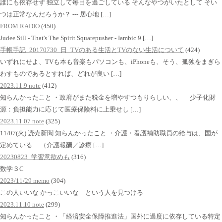
誰にも依存せず 独立して毎日を過ごしている そんなやつがいたとして そい
つは正常なんだろうか？ --- 居心地 […]
FROM RADIO
(450)
Judee Sill - That's The Spirit Squarepusher - Iambic 9 […]
手帳手記_20170730_日_TVのある生活とTVのない生活について
(424)
いずれにせよ、TVも本も音楽もパソコンも、iPhoneも、そう、孤独をまぎら
わすものであるとすれば、どれが良い […]
2023.11.9 note
(412)
知らんかったこと ・政府がまた税金を増やすつもりらしい、、 少子化財
源：負担能力に応じて医療保険料に上乗せし […]
2023.11.07 note
(325)
11/07(火) 読売新聞 知らんかったこと ・介護・看護補助職員の給与は、国が
定めている （介護報酬／診療 […]
20230823_学習意欲めも
(316)
数学３C
2023/11/29 memo
(304)
この人いいな かっこいいな という人を見つける
2023.11.10 note
(299)
知らんかったこと ・「経済安全保障推進法」国外に過度に依存している特定