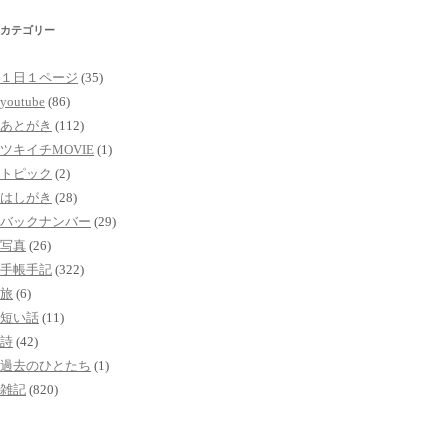
カテゴリー
１日１ページ
(35)
youtube
(86)
あとがき
(112)
ツキイチMOVIE
(1)
トピック
(2)
はしがき
(28)
バックナンバー
(29)
写真
(26)
手帳手記
(322)
旅
(6)
短い話
(11)
詩
(42)
過去のひとたち
(1)
雑記
(820)