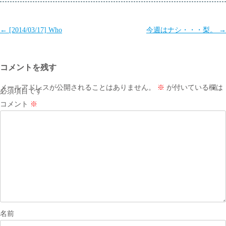
投
←
[2014/03/17] Who
今週はナシ・・・梨。
→
稿
ナ
コメントを残す
ビ
ゲ
メールアドレスが公開されることはありません。
※
が付いている欄は
必須項目です
ー
コメント
※
シ
ョ
ン
名前