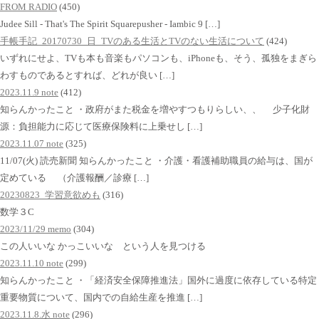
FROM RADIO
(450)
Judee Sill - That's The Spirit Squarepusher - Iambic 9 […]
手帳手記_20170730_日_TVのある生活とTVのない生活について
(424)
いずれにせよ、TVも本も音楽もパソコンも、iPhoneも、そう、孤独をまぎら
わすものであるとすれば、どれが良い […]
2023.11.9 note
(412)
知らんかったこと ・政府がまた税金を増やすつもりらしい、、 少子化財
源：負担能力に応じて医療保険料に上乗せし […]
2023.11.07 note
(325)
11/07(火) 読売新聞 知らんかったこと ・介護・看護補助職員の給与は、国が
定めている （介護報酬／診療 […]
20230823_学習意欲めも
(316)
数学３C
2023/11/29 memo
(304)
この人いいな かっこいいな という人を見つける
2023.11.10 note
(299)
知らんかったこと ・「経済安全保障推進法」国外に過度に依存している特定
重要物質について、国内での自給生産を推進 […]
2023.11.8.水 note
(296)