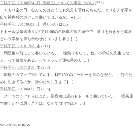
手帳手記_20180924_月_依存症についての考察 その①
(221)
くもり空の日、なんてのはどうにも気分も晴れんもんだ。とりあえず家を
出て神保町のカフェで書いてはいるが。 -- […]
手帳手記_20170603_土_通り沿い
(215)
ドトールは靖国通り店?で11:00の自転車の旅の途中で、通りを行きかう健康
という幸福を持ち合わせた（つまり暑さ […]
手帳手記_20161208_木
(211)
問題集を前にして書いている。 性懲りもなく。ね。小学校の先生にな
る。って目標がある。ってトラック運転手の人 […]
手帳手記_20171210_木
(209)
職場のカフェで書いている。1杯\150-のコーヒーを飲みながら。 何のた
めに生きてるのか、誰のために生きて […]
手帳手記_20180422_日
(205)
スーツのうけとりにまた、新宿南口店のドトールで書いている。 喫茶店
で書くたびに思うことは、なんで自宅ではお […]
WP-POSTRATINGS