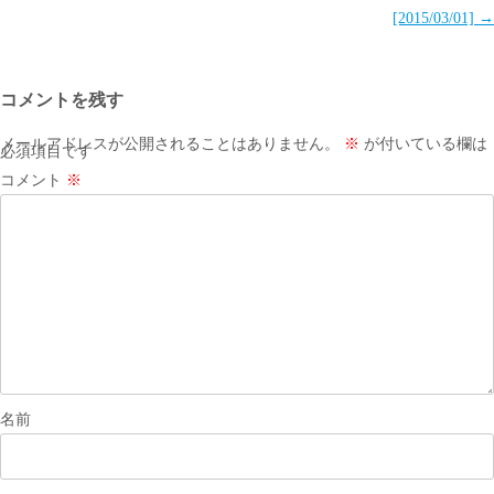
稿
[2015/03/01]
→
ナ
ビ
コメントを残す
ゲ
ー
メールアドレスが公開されることはありません。
※
が付いている欄は
必須項目です
シ
コメント
※
ョ
ン
名前