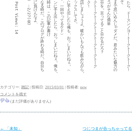
、
ッ
に
ン
た
な
時
に
話
ク
ク
分
コ
ま
て
Post 
負
に
ク
ら
︱
る
は
一
手
し
！
ト
を
が
で
、
。
け
手
ス
時
回
え
ま
丨
そ
思
2/27(
ん
え
し
ド
だ
こ
や
出
し
ク
言
ん
い
。
Views:
っ
ょ
っ
な
出
て
丨
の
し
ト
な
込
よ
し
て
さ
う
て
ス
こ
記
た
丨
簡
ん
金
、
。
た
る
よ
る
ン
の
事
ら
ク
単
じ
)
。
ゃ
ら
ケ
こ
ノ
ブ
が
俺
ト
、
ド
暖
と
ダ
ヨ
ロ
書
も
丨
14
、
お
︶
か
分
メ
！
グ
け
ク
っ
い
か
だ
ト
が
お
ト
。
っ
し
も
る
丨
終
丨
ま
し
ん
だ
君
ク
わ
ク
い
ま
で
ろ
み
ト
る
ト
だ
い
も
？
た
丨
時
丨
ね
だ
飲
い
ク
だ
ク
。
ぇ
ね
み
な
ト
ト
。
ぇ
な
魅
丨
自
丨
。
俺
が
力
ク
分
ク
も
︵
ら
の
！
ち
。
。
カテゴリー:
雑記
| 投稿日:
2015/03/01
|
投稿者:
new
コメントを残す
(まだ評価がありません)
投
←
「未知」
つじつまが合っちゃってる