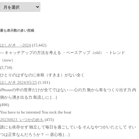
ア
ー
カ
イ
ブ
最も表示数の多い投稿
はしがき ~2024
(15,442)
--- キャッチアップの方法を考える ・ベースアップ（old） ・トレンド
（now）
(5,734)
ひとりのはずなのに余裕（すきま）がない全く
はしがき 2024/05/25
(1,161)
iPhoneの中の世界だけが全てではない --- 心の力 無から有をつくり出す力 内
側から湧き出る力 島流しに […]
(496)
You have to be intersted You rock the boat
20230823_いつかのめも
(455)
誰にも依存せず 独立して毎日を過ごしている そんなやつがいたとして そい
つは正常なんだろうか？ --- 居心地 […]