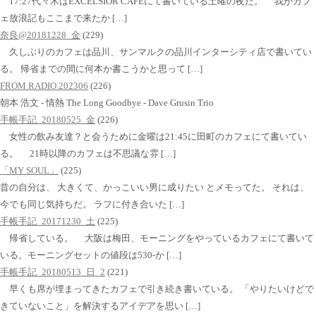
17:27代々木はEXCELSIOR CAFEにて書いている土曜の夜だ。 我がカフ
ェ放浪記もここまで来たか […]
奈良@20181228_金
(229)
久しぶりのカフェは品川、サンマルクの品川インターシティ店で書いてい
る。 帰省までの間に何本か書こうかと思って […]
FROM RADIO 202306
(226)
朝本 浩文 - 情熱 The Long Goodbye - Dave Grusin Trio
手帳手記_20180525_金
(226)
女性の飲み友達？と会うために金曜は21:45に田町のカフェにて書いてい
る。 21時以降のカフェは不思議な雰 […]
「MY SOUL」
(225)
昔の自分は、 大きくて、かっこいい男に成りたい とメモってた。 それは、
今でも同じ気持ちだ。 ラフに付き合いた […]
手帳手記_20171230_土
(225)
帰省している。 大阪は梅田、モーニングをやっているカフェにて書いて
いる。モーニングセットの値段は530-か […]
手帳手記_20180513_日_2
(221)
早くも席が埋まってきたカフェで引き続き書いている。 「やりたいけどで
きていないこと」を解決するアイデアを思い […]