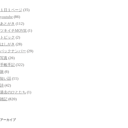
１日１ページ
(35)
youtube
(86)
あとがき
(112)
ツキイチMOVIE
(1)
トピック
(2)
はしがき
(28)
バックナンバー
(29)
写真
(26)
手帳手記
(322)
旅
(6)
短い話
(11)
詩
(42)
過去のひとたち
(1)
雑記
(820)
アーカイブ