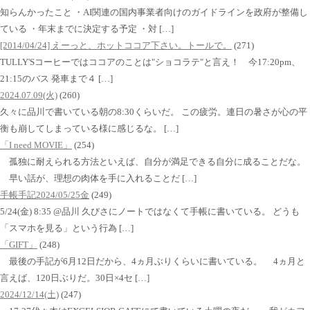
知らんかったこと ・AI関連の国内事業者向けのガイドラインを政府が整備し
ている ・年末までに決定する予定 ・対 […]
[2014/04/24] えーっと、ホットココア下さい。トールで。
(271)
TULLY'Sコーヒーではココアのことは"ショコラテ"と言え！ 今17:20pm、
21:15のバス 発車まで４ […]
2024.07.09(火)
(260)
久々に品川で書いている朝の8:30くらいだ。 この疲労。連日の暑さが心の平
衡も崩してしまっている様に感じるな。 […]
「I need MOVIE」
(254)
孤独に耐えられる方法といえば、自分が満足できる自分に成ることだな。
早い話が、理想の肉体を手に入れることだ […]
手帳手記2024/05/25金
(249)
5/24(金) 8:35 @品川 久びさにノートではなくて手帳に書いている。 どうも
「スマホを見る」という行為 […]
「GIFT」
(248)
最後の手記が6月12日だから、4ヵ月ぶりくらいに書いている。 4ヵ月と
言えば、120日ぶりだ。30日×4セ […]
2024/12/14(土)
(247)