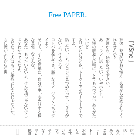
Free PAPER.
ょ
も
あ
あ
な
そ
メ
コ
な
話
す
あ
い
女
あ
友
れ
拝
﹁
？
し
な
な
真
し
よ
ト
い
し
よ
り
け
性
丨
達
ま
啓
。
。
VSme
わ
俺
た
た
似
て
？
バ
よ
た
が
ど
の
か
せ
、
、
。
、
っ
か
が
し
を
い
た
眼
ラ
ら
ん
魅
。
、
っ
て
ふ
も
な
そ
発
そ
い
差
フ
か
力
っ
て
人
し
さ
ん
し
う
よ
け
し
に
始
？
的
。
﹂
ん
は
た
だ
ん
な
て
だ
ど
は
話
め
な
だ
も
い
ら
な
簡
さ
ろ
ジ
さ
時
し
さ
お
。
。
。
っ
よ
な
な
単
？
ロ
に
た
せ
女
、
、
と
い
男
に
勝
ジ
ト
い
て
性
、
。
泰
よ
手
ロ
丨
と
下
方
。
、
然
自
な
見
ク
て
い
さ
と
そ
分
イ
つ
！
も
や
い
友
。
し
ん
の
メ
め
ア
へ
ホ
達
て
な
事
丨
た
イ
ヴ
ン
か
、
っ
ィ
た
柄
ジ
ワ
ト
ら
。
じ
じ
て
だ
安
つ
ナ
始
、
。
ゃ
ゃ
売
く
ト
め
っ
な
な
し
あ
り
丨
さ
ょ
い
い
ち
り
す
ク
せ
ゃ
か
で
う
が
る
！
て
。
し
ダ
が
た
様
で
く
ゃ
俺
な
そ
フ
い
年
リ
お
ト
ト
に
あ
み
話
だ
ァ
っ
ん
君
く
ん
や
下
ラ
会
丨
丨
自
る
る
し