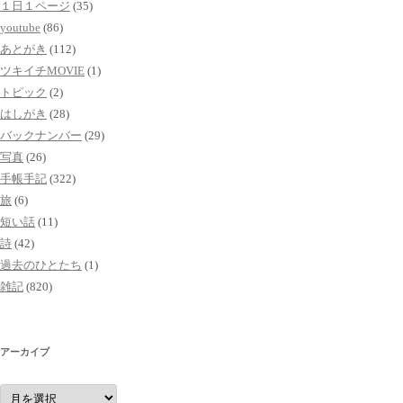
１日１ページ
(35)
youtube
(86)
あとがき
(112)
ツキイチMOVIE
(1)
トピック
(2)
はしがき
(28)
バックナンバー
(29)
写真
(26)
手帳手記
(322)
旅
(6)
短い話
(11)
詩
(42)
過去のひとたち
(1)
雑記
(820)
アーカイブ
ア
ー
カ