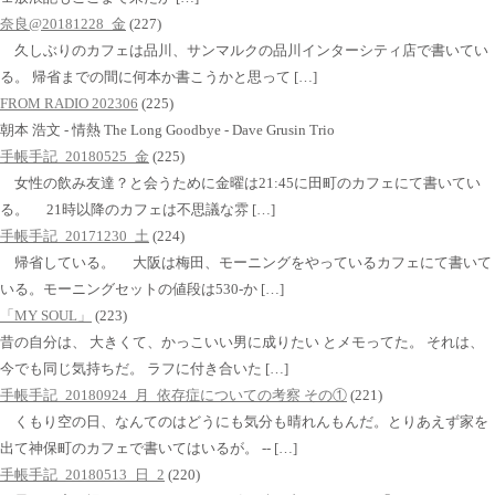
奈良@20181228_金
(227)
久しぶりのカフェは品川、サンマルクの品川インターシティ店で書いてい
る。 帰省までの間に何本か書こうかと思って […]
FROM RADIO 202306
(225)
朝本 浩文 - 情熱 The Long Goodbye - Dave Grusin Trio
手帳手記_20180525_金
(225)
女性の飲み友達？と会うために金曜は21:45に田町のカフェにて書いてい
る。 21時以降のカフェは不思議な雰 […]
手帳手記_20171230_土
(224)
帰省している。 大阪は梅田、モーニングをやっているカフェにて書いて
いる。モーニングセットの値段は530-か […]
「MY SOUL」
(223)
昔の自分は、 大きくて、かっこいい男に成りたい とメモってた。 それは、
今でも同じ気持ちだ。 ラフに付き合いた […]
手帳手記_20180924_月_依存症についての考察 その①
(221)
くもり空の日、なんてのはどうにも気分も晴れんもんだ。とりあえず家を
出て神保町のカフェで書いてはいるが。 -- […]
手帳手記_20180513_日_2
(220)