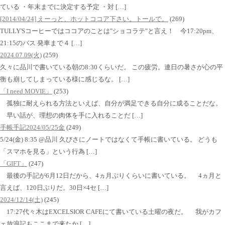
ている ・年末までに決定する予定 ・対 […]
[2014/04/24] えーっと、ホットココア下さい。トールで。
(269)
TULLY'Sコーヒーではココアのことは"ショコラテ"と言え！ 今17:20pm、
21:15のバス 発車まで４ […]
2024.07.09(火)
(259)
久々に品川で書いている朝の8:30くらいだ。 この疲労。連日の暑さが心の平
衡も崩してしまっている様に感じるな。 […]
「I need MOVIE」
(253)
孤独に耐えられる方法といえば、自分が満足できる自分に成ることだな。
早い話が、理想の肉体を手に入れることだ […]
手帳手記2024/05/25金
(249)
5/24(金) 8:35 @品川 久びさにノートではなくて手帳に書いている。 どうも
「スマホを見る」という行為 […]
「GIFT」
(247)
最後の手記が6月12日だから、4ヵ月ぶりくらいに書いている。 4ヵ月と
言えば、120日ぶりだ。30日×4セ […]
2024/12/14(土)
(245)
17:27代々木はEXCELSIOR CAFEにて書いている土曜の夜だ。 我がカフ
ェ放浪記もここまで来たか […]