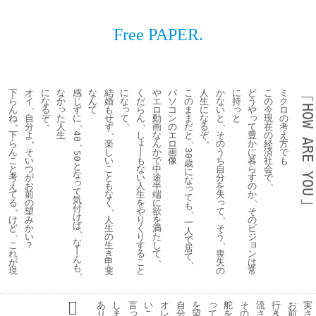
Free PAPER.
下
オ
に
な
感
な
結
に
く
や
パ
こ
人
か
に
ど
こ
ミ
﹁
ら
イ
な
か
じ
ん
婚
な
だ
エ
ソ
の
生
な
持
う
の
ク
、
っ
っ
っ
HOW 
ん
る
ず
て
も
ら
ロ
コ
ま
に
い
や
今
ロ
っ
た
て
と
ね
自
ぞ
に
せ
ん
動
ン
ま
な
と
現
の
、
。
。
、
、
、
人
て
分
ず
画
の
だ
る
在
考
、
生
豊
下
よ
し
な
エ
と
ぞ
そ
の
え
40
。
、
。
、
ょ
ARE 
か
ら
楽
ん
ロ
の
経
方
丨
に
ん
そ
し
か
画
う
済
で
30
50
も
暮
こ
い
い
で
像
ち
社
も
歳
と
な
ら
と
つ
こ
中
自
会
に
な
YOU
い
す
考
が
と
途
分
で
な
、
っ
人
の
え
お
も
半
を
っ
て
生
か
て
前
な
端
失
て
、
気
﹂
っ
を
る
の
く
に
も
。
、
付
、
や
て
そ
望
欲
、
け
り
の
け
み
人
を
一
ば
く
そ
ビ
ど
か
生
満
、
人
、
り
う
ジ
い
の
た
で
、
な
ョ
す
こ
？
生
し
居
丨
ン
る
喪
れ
き
て
て
、
ん
、
は
こ
失
が
甲
も
常
と
の
現
斐
、
っ
あ
し
言
い
オ
自
を
舵
そ
流
行
お
実
っ
て
り
ま
こ
レ
分
望
を
の
さ
き
前
さ