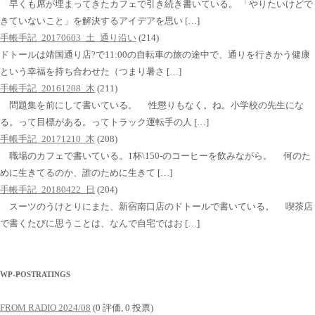
早くも席が埋まってきたカフェで引き続き書いている。 「やりたいけどで
きていないこと」を解決するアイデアを思い […]
手帳手記_20170603_土_通り沿い
(214)
ドトールは靖国通り店?で11:00の自転車の旅の途中で、通りを行きかう健康
という幸福を持ち合わせた（つまり暑さ […]
手帳手記_20161208_木
(211)
問題集を前にして書いている。 性懲りもなく。ね。小学校の先生にな
る。って目標がある。ってトラック運転手の人 […]
手帳手記_20171210_木
(208)
職場のカフェで書いている。1杯\150-のコーヒーを飲みながら。 何のた
めに生きてるのか、誰のために生きて […]
手帳手記_20180422_日
(204)
スーツのうけとりにまた、新宿南口店のドトールで書いている。 喫茶店
で書くたびに思うことは、なんで自宅ではお […]
WP-POSTRATINGS
FROM RADIO 2024/08
(0 評価, 0 投票)