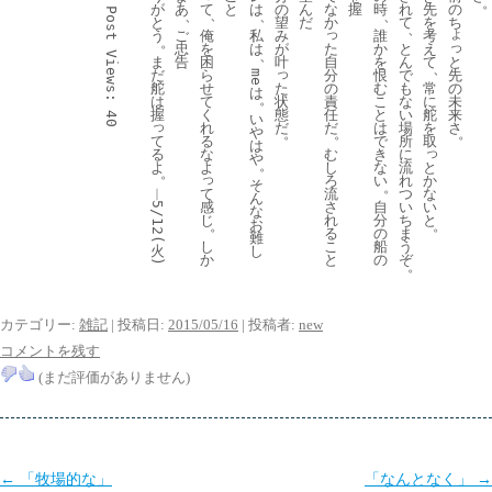
て
な
が
あ
と
は
の
ん
握
時
れ
先
の
Post 
、
、
、
、
か
と
望
だ
て
を
ち
、
っ
ょ
俺
う
ご
私
み
誰
考
。
っ
た
を
忠
は
が
か
と
え
、
Views:
自
と
困
ま
告
叶
を
ん
て
、
っ
分
先
ら
だ
恨
で
me
の
の
せ
た
舵
む
も
常
は
。
責
未
て
状
は
こ
な
に
任
来
く
態
握
と
い
舵
40
い
っ
だ
さ
れ
だ
は
場
を
や
。
。
。
て
る
で
所
取
は
っ
む
る
な
き
に
や
。
し
よ
よ
と
な
流
。
っ
ろ
か
い
れ
そ
。
て
流
︱
な
つ
ん
感
さ
い
自
い
5/12(
な
じ
れ
と
分
ち
お
。
。
る
の
ま
難
し
こ
船
う
火
し
か
と
の
ぞ
)
。
カテゴリー:
雑記
| 投稿日:
2015/05/16
|
投稿者:
new
コメントを残す
(まだ評価がありません)
投
←
「牧場的な」
「なんとなく」
→