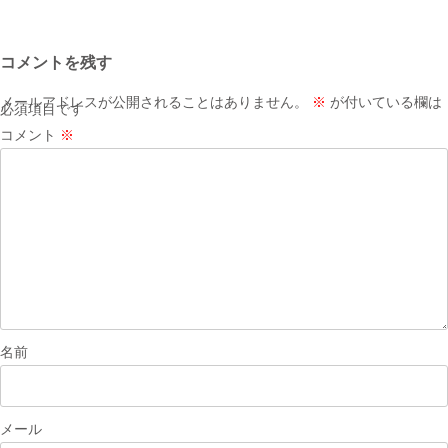
稿
ナ
コメントを残す
ビ
ゲ
メールアドレスが公開されることはありません。
※
が付いている欄は
必須項目です
ー
コメント
※
シ
ョ
ン
名前
メール