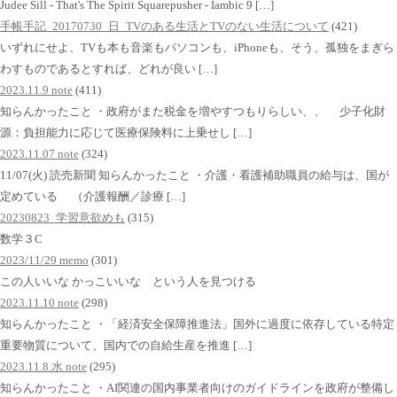
Judee Sill - That's The Spirit Squarepusher - Iambic 9 […]
手帳手記_20170730_日_TVのある生活とTVのない生活について
(421)
いずれにせよ、TVも本も音楽もパソコンも、iPhoneも、そう、孤独をまぎら
わすものであるとすれば、どれが良い […]
2023.11.9 note
(411)
知らんかったこと ・政府がまた税金を増やすつもりらしい、、 少子化財
源：負担能力に応じて医療保険料に上乗せし […]
2023.11.07 note
(324)
11/07(火) 読売新聞 知らんかったこと ・介護・看護補助職員の給与は、国が
定めている （介護報酬／診療 […]
20230823_学習意欲めも
(315)
数学３C
2023/11/29 memo
(301)
この人いいな かっこいいな という人を見つける
2023.11.10 note
(298)
知らんかったこと ・「経済安全保障推進法」国外に過度に依存している特定
重要物質について、国内での自給生産を推進 […]
2023.11.8.水 note
(295)
知らんかったこと ・AI関連の国内事業者向けのガイドラインを政府が整備し