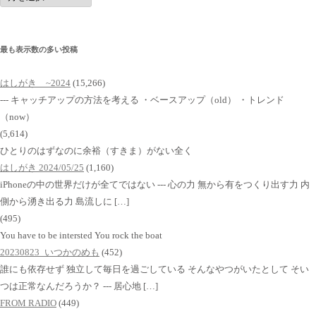
イ
ブ
最も表示数の多い投稿
はしがき ~2024
(15,266)
--- キャッチアップの方法を考える ・ベースアップ（old） ・トレンド
（now）
(5,614)
ひとりのはずなのに余裕（すきま）がない全く
はしがき 2024/05/25
(1,160)
iPhoneの中の世界だけが全てではない --- 心の力 無から有をつくり出す力 内
側から湧き出る力 島流しに […]
(495)
You have to be intersted You rock the boat
20230823_いつかのめも
(452)
誰にも依存せず 独立して毎日を過ごしている そんなやつがいたとして そい
つは正常なんだろうか？ --- 居心地 […]
FROM RADIO
(449)