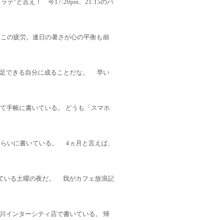
テ"と言え！ 今17:20pm、21:15のバ
。 この疲労。連日の暑さが心の平衡も崩
足できる自分に成ることだな。 早い
ではなくて手帳に書いている。 どうも「スマホ
くらいに書いている。 4ヵ月と言えば、
にて書いている土曜の夜だ。 我がカフェ放浪記
川インターシティ店で書いている。 帰