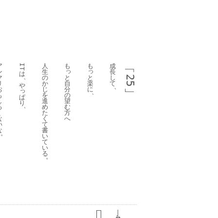
ア
人
も
も
成
﹁
IT
っ
っ
ン
生
長
は
、
と
と
マ
の
し
25
自
楽
リ
か
て
や
、
分
に
お
じ
﹂
っ
、
の
も
を
ぱ
望
し
進
り
、
む
ろ
め
方
く
た
へ
な
く
い
て
な
書
。
い
て
い
る
。
丨
も
っ