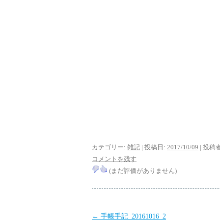
カテゴリー:
雑記
| 投稿日:
2017/10/09
|
投稿者
コメントを残す
(まだ評価がありません)
投
←
手帳手記_20161016_2