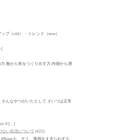
ップ（old） ・トレンド（now）
く
 心の力 無から有をつくり出す力 内側から湧
 そんなやつがいたとして そいつは正常
mbic 9 […]
TVのない生活について
(422)
Phoneも、そう、孤独をまぎらわすも