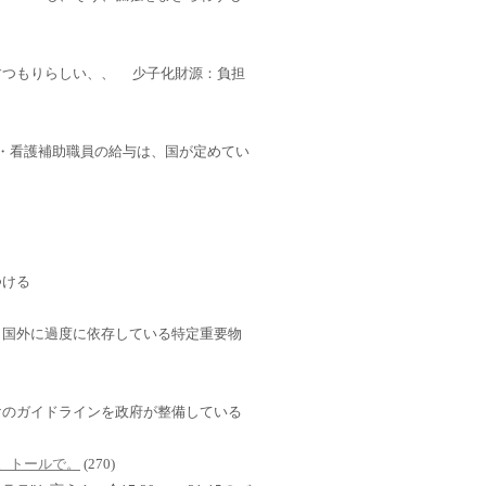
すつもりらしい、、 少子化財源：負担
・介護・看護補助職員の給与は、国が定めてい
つける
」国外に過度に依存している特定重要物
けのガイドラインを政府が整備している
さい。トールで。
(270)