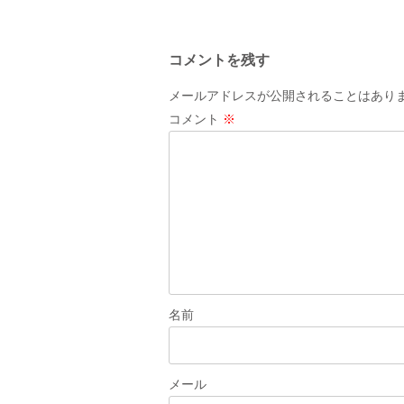
稿
ナ
コメントを残す
ビ
ゲ
メールアドレスが公開されることはあり
ー
コメント
※
シ
ョ
ン
名前
メール