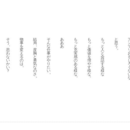
そ
物
結
そ
あ
も
も
も
と
っ
っ
っ
う
事
局
ん
あ
思
、
、
と
と
と
を
な
あ
う
。
充
価
人
思
変
度
仕
実
値
と
わ
え
胸
事
感
を
会
な
る
と
が
の
増
話
い
の
勇
や
あ
や
す
か
は
気
り
。
る
す
る
い
な
た
様
様
様
？
の
い
。
な
な
な
さ
。
。
。