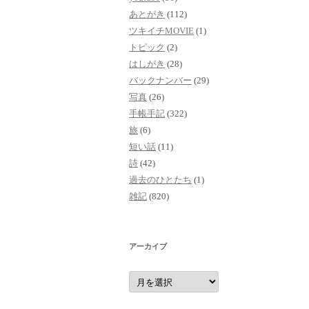
あとがき
(112)
ツキイチMOVIE
(1)
トピック
(2)
はしがき
(28)
バックナンバー
(29)
写真
(26)
手帳手記
(322)
旅
(6)
短い話
(11)
詩
(42)
過去のひとたち
(1)
雑記
(820)
アーカイブ
ア
ー
カ
イ
ブ