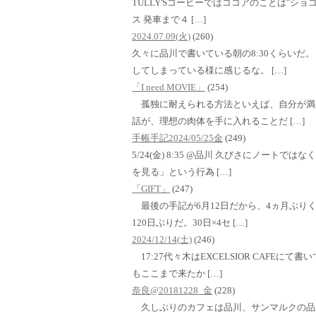
TULLY'Sコーヒーではココアのことは"ショコラ
ス 発車まで４ […]
2024.07.09(火)
(260)
久々に品川で書いている朝の8:30くらいだ
してしまっている様に感じるな。 […]
「I need MOVIE」
(254)
孤独に耐えられる方法といえば、自分が満
話が、理想の肉体を手に入れることだ […]
手帳手記2024/05/25金
(249)
5/24(金) 8:35 @品川 久びさにノート
を見る」という行為 […]
「GIFT」
(247)
最後の手記が6月12日だから、4ヵ月ぶり
120日ぶりだ。30日×4セ […]
2024/12/14(土)
(246)
17:27代々木はEXCELSIOR CAFE
もここまで来たか […]
奈良@20181228_金
(228)
久しぶりのカフェは品川、サンマルクの品