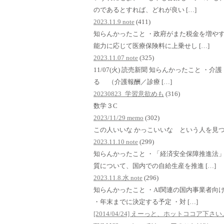
のであるとすれば、どれが良い […]
2023.11.9 note
(411)
知らんかったこと ・政府がまた税金を増や
能力に応じて医療保険料に上乗せし […]
2023.11.07 note
(325)
11/07(火) 読売新聞 知らんかったこと 
る （介護報酬／診療 […]
20230823_学習意欲めも
(316)
数学３C
2023/11/29 memo
(302)
この人いいな かっこいいな という人を見
2023.11.10 note
(299)
知らんかったこと ・「経済安全保障推進法
質について、国内での自給生産を推進 […]
2023.11.8.水 note
(296)
知らんかったこと ・AI関連の国内事業者向
・年末までに決定する予定 ・対 […]
[2014/04/24] えーっと、ホットココア下