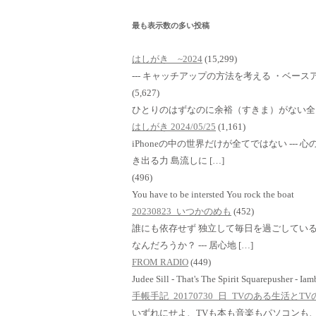
最も表示数の多い投稿
はしがき ~2024
(15,299)
--- キャッチアップの方法を考える ・ベースア
(5,627)
ひとりのはずなのに余裕（すきま）がない全
はしがき 2024/05/25
(1,161)
iPhoneの中の世界だけが全てではない ---
き出る力 島流しに […]
(496)
You have to be intersted You rock the boat
20230823_いつかのめも
(452)
誰にも依存せず 独立して毎日を過ごしている
なんだろうか？ --- 居心地 […]
FROM RADIO
(449)
Judee Sill - That's The Spirit Squarepusher - Ia
手帳手記_20170730_日_TVのある生活と
いずれにせよ、TVも本も音楽もパソコンも、i