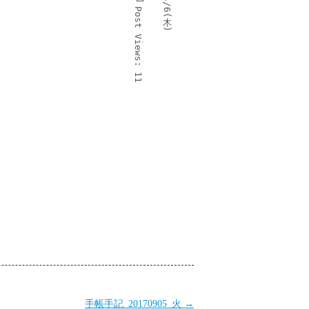
4/6(
と
Post 
失
木
敗
)
し
Views:
て
、
も
っ
と
11
成
功
し
て
楽
し
も
う
。
手帳手記_20170905_火
→