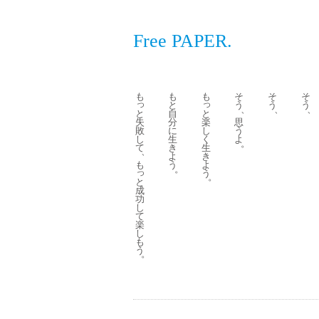
Free PAPER.
も
も
も
そ
そ
そ
っ
っ
と
う
う
う
、
、
、
と
と
自
失
楽
分
思
敗
し
に
う
し
く
生
よ
。
て
生
き
、
き
よ
も
よ
う
。
っ
う
。
と
成
功
し
て
楽
し
も
う
。