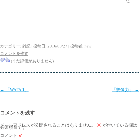
)
カテゴリー:
雑記
| 投稿日:
2016/03/27
|
投稿者:
new
コメントを残す
(まだ評価がありません)
投
←
「WATAR」
「想像力」
→
稿
ナ
コメントを残す
ビ
ゲ
メールアドレスが公開されることはありません。
※
が付いている欄は
必須項目です
ー
コメント
※