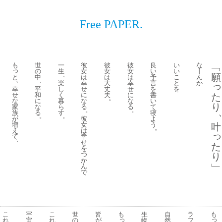
Free PAPER.
も
世
一
彼
彼
彼
良
い
な
﹁
っ
の
生
女
女
女
い
い
丨
、
願
と
中
は
は
は
予
こ
ん
、
、
楽
幸
大
幸
言
と
か
幸
平
し
せ
丈
せ
を
を
せ
和
く
に
夫
に
書
た
。
な
に
暮
な
な
い
り
家
な
ら
る
る
て
。
。
族
る
す
寝
。
。
が
彼
よ
増
女
う
叶
。
え
は
て
幸
、
せ
た
を
つ
り
か
﹂
ん
で
こ
宇
こ
世
皆
も
生
自
ラ
も
っ
っ
れ
宙
れ
の
が
物
然
フ