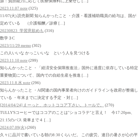
源：負担能力に応じて医療保険料に上乗せし […]
2023.11.07 note
(325)
11/07(火) 読売新聞 知らんかったこと ・介護・看護補助職員の給与は、国が
定めている （介護報酬／診療 […]
20230823_学習意欲めも
(316)
数学３C
2023/11/29 memo
(302)
この人いいな かっこいいな という人を見つける
2023.11.10 note
(299)
知らんかったこと ・「経済安全保障推進法」国外に過度に依存している特定
重要物質について、国内での自給生産を推進 […]
2023.11.8.水 note
(296)
知らんかったこと ・AI関連の国内事業者向けのガイドラインを政府が整備し
ている ・年末までに決定する予定 ・対 […]
[2014/04/24] えーっと、ホットココア下さい。トールで。
(270)
TULLY'Sコーヒーではココアのことは"ショコラテ"と言え！ 今17:20pm、
21:15のバス 発車まで４ […]
2024.07.09(火)
(260)
久々に品川で書いている朝の8:30くらいだ。 この疲労。連日の暑さが心の平