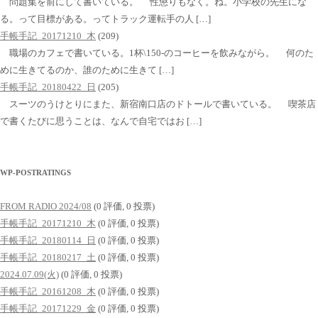
問題集を前にして書いている。 性懲りもなく。ね。小学校の先生にな
る。って目標がある。ってトラック運転手の人 […]
手帳手記_20171210_木
(209)
職場のカフェで書いている。1杯\150-のコーヒーを飲みながら。 何のた
めに生きてるのか、誰のために生きて […]
手帳手記_20180422_日
(205)
スーツのうけとりにまた、新宿南口店のドトールで書いている。 喫茶店
で書くたびに思うことは、なんで自宅ではお […]
WP-POSTRATINGS
FROM RADIO 2024/08
(0 評価, 0 投票)
手帳手記_20171210_木
(0 評価, 0 投票)
手帳手記_20180114_日
(0 評価, 0 投票)
手帳手記_20180217_土
(0 評価, 0 投票)
2024.07.09(火)
(0 評価, 0 投票)
手帳手記_20161208_木
(0 評価, 0 投票)
手帳手記_20171229_金
(0 評価, 0 投票)