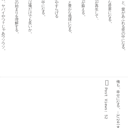
、
と
と
の
は
中
や
が
が
な
、
豊
ヤ
始
俺
に
す
蘇
再
世
か
愛
バ
ま
だ
な
ら
え
生
界
な
が
イ
り
け
る
げ
る
し
に
。
。
地
あ
や
を
で
る
て
な
、
球
ふ
つ
理
も
る
。
に
れ
？
解
良
な
る
じ
す
い
ゃ
る
世
る
か
。
。
。
あ
の
ウ
中
ソ
に
ウ
な
ソ
る
。
。
俺
も
、
Post 
幸
せ
に
Views:
な
る
。
︱
3/24(
52
木