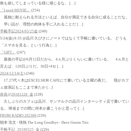
衡も崩してしまっている様に感じるな。 […]
「I need MOVIE」
(254)
孤独に耐えられる方法といえば、自分が満足できる自分に成ることだな。
早い話が、理想の肉体を手に入れることだ […]
手帳手記2024/05/25金
(249)
5/24(金) 8:35 @品川 久びさにノートではなくて手帳に書いている。 どうも
「スマホを見る」という行為 […]
「GIFT」
(247)
最後の手記が6月12日だから、4ヵ月ぶりくらいに書いている。 4ヵ月と
言えば、120日ぶりだ。30日×4セ […]
2024/12/14(土)
(246)
17:27代々木はEXCELSIOR CAFEにて書いている土曜の夜だ。 我がカフ
ェ放浪記もここまで来たか […]
奈良@20181228_金
(228)
久しぶりのカフェは品川、サンマルクの品川インターシティ店で書いてい
る。 帰省までの間に何本か書こうかと思って […]
FROM RADIO 202306
(226)
朝本 浩文 - 情熱 The Long Goodbye - Dave Grusin Trio
手帳手記_20180525_金
(226)