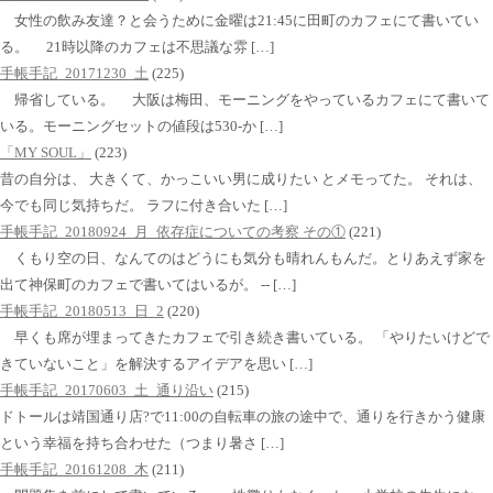
女性の飲み友達？と会うために金曜は21:45に田町のカフェにて書いてい
る。 21時以降のカフェは不思議な雰 […]
手帳手記_20171230_土
(225)
帰省している。 大阪は梅田、モーニングをやっているカフェにて書いて
いる。モーニングセットの値段は530-か […]
「MY SOUL」
(223)
昔の自分は、 大きくて、かっこいい男に成りたい とメモってた。 それは、
今でも同じ気持ちだ。 ラフに付き合いた […]
手帳手記_20180924_月_依存症についての考察 その①
(221)
くもり空の日、なんてのはどうにも気分も晴れんもんだ。とりあえず家を
出て神保町のカフェで書いてはいるが。 -- […]
手帳手記_20180513_日_2
(220)
早くも席が埋まってきたカフェで引き続き書いている。 「やりたいけどで
きていないこと」を解決するアイデアを思い […]
手帳手記_20170603_土_通り沿い
(215)
ドトールは靖国通り店?で11:00の自転車の旅の途中で、通りを行きかう健康
という幸福を持ち合わせた（つまり暑さ […]
手帳手記_20161208_木
(211)