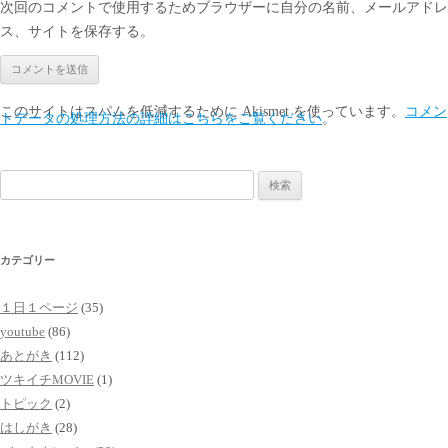
次回のコメントで使用するためブラウザーに自分の名前、メールアドレ
ス、サイトを保存する。
このサイトはスパムを低減するために Akismet を使っています。
コメン
トデータの処理方法の詳細はこちらをご覧ください
。
検
索:
カテゴリー
１日１ページ
(35)
youtube
(86)
あとがき
(112)
ツキイチMOVIE
(1)
トピック
(2)
はしがき
(28)