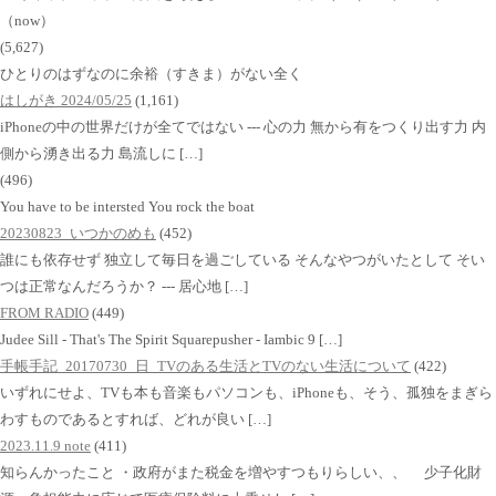
（now）
(5,627)
ひとりのはずなのに余裕（すきま）がない全く
はしがき 2024/05/25
(1,161)
iPhoneの中の世界だけが全てではない --- 心の力 無から有をつくり出す力 内
側から湧き出る力 島流しに […]
(496)
You have to be intersted You rock the boat
20230823_いつかのめも
(452)
誰にも依存せず 独立して毎日を過ごしている そんなやつがいたとして そい
つは正常なんだろうか？ --- 居心地 […]
FROM RADIO
(449)
Judee Sill - That's The Spirit Squarepusher - Iambic 9 […]
手帳手記_20170730_日_TVのある生活とTVのない生活について
(422)
いずれにせよ、TVも本も音楽もパソコンも、iPhoneも、そう、孤独をまぎら
わすものであるとすれば、どれが良い […]
2023.11.9 note
(411)
知らんかったこと ・政府がまた税金を増やすつもりらしい、、 少子化財