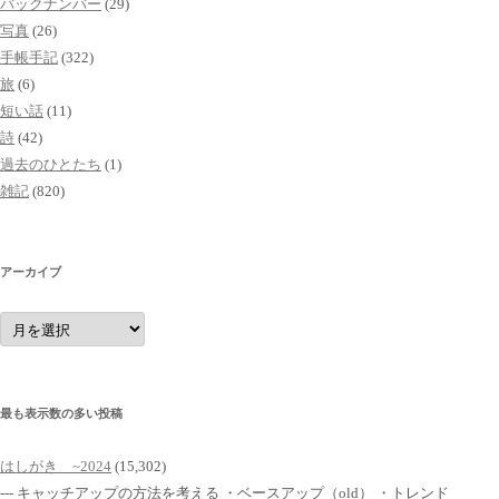
バックナンバー
(29)
写真
(26)
手帳手記
(322)
旅
(6)
短い話
(11)
詩
(42)
過去のひとたち
(1)
雑記
(820)
アーカイブ
ア
ー
カ
イ
ブ
最も表示数の多い投稿
はしがき ~2024
(15,302)
--- キャッチアップの方法を考える ・ベースアップ（old） ・トレンド