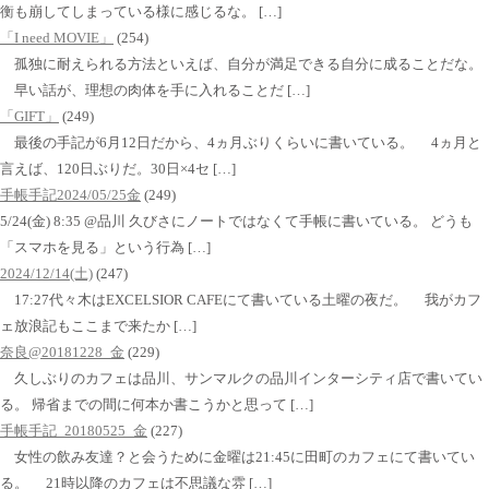
衡も崩してしまっている様に感じるな。 […]
「I need MOVIE」
(254)
孤独に耐えられる方法といえば、自分が満足できる自分に成ることだな。
早い話が、理想の肉体を手に入れることだ […]
「GIFT」
(249)
最後の手記が6月12日だから、4ヵ月ぶりくらいに書いている。 4ヵ月と
言えば、120日ぶりだ。30日×4セ […]
手帳手記2024/05/25金
(249)
5/24(金) 8:35 @品川 久びさにノートではなくて手帳に書いている。 どうも
「スマホを見る」という行為 […]
2024/12/14(土)
(247)
17:27代々木はEXCELSIOR CAFEにて書いている土曜の夜だ。 我がカフ
ェ放浪記もここまで来たか […]
奈良@20181228_金
(229)
久しぶりのカフェは品川、サンマルクの品川インターシティ店で書いてい
る。 帰省までの間に何本か書こうかと思って […]
手帳手記_20180525_金
(227)
女性の飲み友達？と会うために金曜は21:45に田町のカフェにて書いてい
る。 21時以降のカフェは不思議な雰 […]