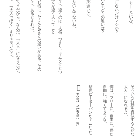
、
カ
ら
さ
じ
ん
さ
な
の
と
し
。
。
丨
﹁
？
様
が
い
違
子
な
し
大
だ
あ
に
違
違
ん
い
ど
い
、
た
人
か
る
う
う
て
さ
も
だ
。
っ
い
ら
と
人
の
な
の
け
A
、
さ
っ
ぽ
な
す
は
い
違
マ
。
、
ん
く
て
な
れ
ね
い
シ
。
と
﹂
こ
ん
ば
人
は
か
。
B
す
と
だ
格
？
？
さ
、
、
り
ん
ゃ
﹁
つ
の
良
大
ま
違
い
人
り
い
、
の
﹂
が
さ
に
キ
あ
。
な
ム
る
。
り
タ
た
ク
そ
か
と
の
っ
つ
結
自
俺
大
そ
局
由
は
人
う
、
ピ
に
﹂
い
Post 
。
丨
フ
に
う
タ
強
リ
な
行
丨
く
丨
れ
動
Views:
パ
て
に
る
を
。
ン
タ
よ
真
。
か
フ
自
似
？
な
由
す
。
に
る
85
。
11/17(
ん
居
だ
た
な