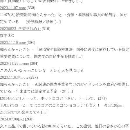
源：負担能力に応じて医療保険料に上乗せし […]
2023.11.07 note
(330)
11/07(火) 読売新聞 知らんかったこと ・介護・看護補助職員の給与は、国が
定めている （介護報酬／診療 […]
20230823_学習意欲めも
(316)
数学３C
2023.11.10 note
(304)
知らんかったこと ・「経済安全保障推進法」国外に過度に依存している特定
重要物質について、国内での自給生産を推進 […]
2023/11/29 memo
(304)
この人いいな かっこいいな という人を見つける
2023.11.8.水 note
(297)
知らんかったこと ・AI関連の国内事業者向けのガイドラインを政府が整備し
ている ・年末までに決定する予定 ・対 […]
[2014/04/24] えーっと、ホットココア下さい。トールで。
(271)
TULLY'Sコーヒーではココアのことは"ショコラテ"と言え！ 今17:20pm、
21:15のバス 発車まで４ […]
2024.07.09(火)
(260)
久々に品川で書いている朝の8:30くらいだ。 この疲労。連日の暑さが心の平