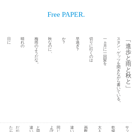
Free PAPER.
日
晴
梅
秋
か
早
切
一
ス
﹁
に
れ
雨
な
？
過
り
ヵ
タ
進
の
の
の
ぎ
に
月
ン
よ
に
？
行
に
・
歩
、
う
く
一
ゲ
ッ
だ
の
回
と
ツ
な
は
髪
。
雨
を
を
聞
と
き
な
秋
が
と
ら
書
﹂
い
て
い
る
。
た
だ
違
と
よ
同
違
画
大
乾
サ
ッ
ら
か
い
同
ぽ
じ
い
数
人
燥