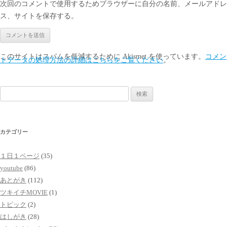
次回のコメントで使用するためブラウザーに自分の名前、メールアドレ
ス、サイトを保存する。
このサイトはスパムを低減するために Akismet を使っています。
コメン
トデータの処理方法の詳細はこちらをご覧ください
。
検
索:
カテゴリー
１日１ページ
(35)
youtube
(86)
あとがき
(112)
ツキイチMOVIE
(1)
トピック
(2)
はしがき
(28)