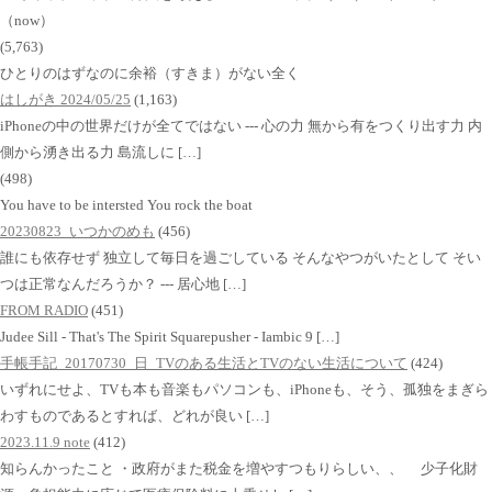
（now）
(5,763)
ひとりのはずなのに余裕（すきま）がない全く
はしがき 2024/05/25
(1,163)
iPhoneの中の世界だけが全てではない --- 心の力 無から有をつくり出す力 内
側から湧き出る力 島流しに […]
(498)
You have to be intersted You rock the boat
20230823_いつかのめも
(456)
誰にも依存せず 独立して毎日を過ごしている そんなやつがいたとして そい
つは正常なんだろうか？ --- 居心地 […]
FROM RADIO
(451)
Judee Sill - That's The Spirit Squarepusher - Iambic 9 […]
手帳手記_20170730_日_TVのある生活とTVのない生活について
(424)
いずれにせよ、TVも本も音楽もパソコンも、iPhoneも、そう、孤独をまぎら
わすものであるとすれば、どれが良い […]
2023.11.9 note
(412)
知らんかったこと ・政府がまた税金を増やすつもりらしい、、 少子化財