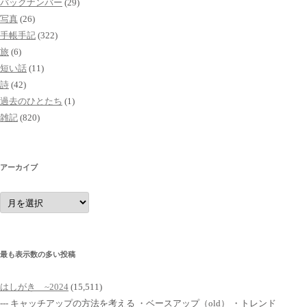
バックナンバー
(29)
写真
(26)
手帳手記
(322)
旅
(6)
短い話
(11)
詩
(42)
過去のひとたち
(1)
雑記
(820)
アーカイブ
ア
ー
カ
イ
ブ
最も表示数の多い投稿
はしがき ~2024
(15,511)
--- キャッチアップの方法を考える ・ベースアップ（old） ・トレンド