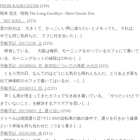
FROM RADIO 202306
(226)
朝本 浩文 - 情熱 The Long Goodbye - Dave Grusin Trio
「MY SOUL」
(225)
昔の自分は、 大きくて、かっこいい男に成りたい とメモってた。 それは、
今でも同じ気持ちだ。 ラフに付き合いた […]
手帳手記_20171230_土
(225)
帰省している。 大阪は梅田、モーニングをやっているカフェにて書いて
いる。モーニングセットの値段は530-か […]
手帳手記_20180924_月_依存症についての考察 その①
(222)
くもり空の日、なんてのはどうにも気分も晴れんもんだ。とりあえず家を
出て神保町のカフェで書いてはいるが。 -- […]
手帳手記_20180513_日_2
(221)
早くも席が埋まってきたカフェで引き続き書いている。 「やりたいけどで
きていないこと」を解決するアイデアを思い […]
手帳手記_20170603_土_通り沿い
(216)
ドトールは靖国通り店?で11:00の自転車の旅の途中で、通りを行きかう健康
という幸福を持ち合わせた（つまり暑さ […]
手帳手記_20161208_木
(211)