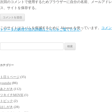
次回のコメントで使用するためブラウザーに自分の名前、メールアドレ
ス、サイトを保存する。
このサイトはスパムを低減するために Akismet を使っています。
コメン
トデータの処理方法の詳細はこちらをご覧ください
。
検
索:
カテゴリー
１日１ページ
(35)
youtube
(86)
あとがき
(112)
ツキイチMOVIE
(1)
トピック
(2)
はしがき
(28)