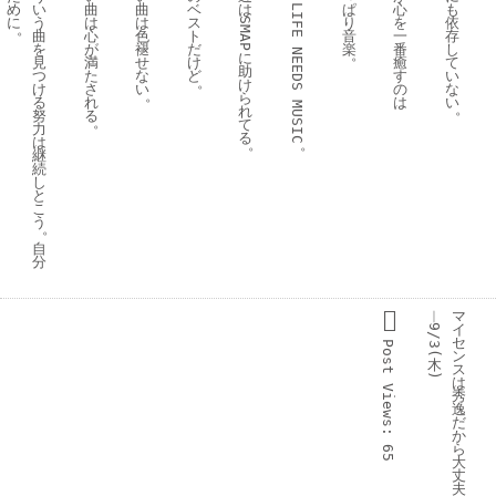
ぱ
め
い
曲
曲
ベ
は
心
も
LIFE 
り
に
う
は
は
ス
を
依
SMAP
。
音
曲
心
色
ト
一
存
楽
を
が
褪
だ
番
し
NEEDS 
。
に
見
満
せ
け
癒
て
助
つ
た
な
ど
す
い
。
け
け
さ
い
の
な
。
ら
る
れ
は
い
MUSIC
。
れ
努
る
。
て
力
る
は
。
。
継
続
し
と
こ
う
。
自
分
︱
マ
イ
9/3(
セ
Post 
ン
木
ス
)
は
Views:
秀
逸
だ
か
ら
65
大
丈
夫