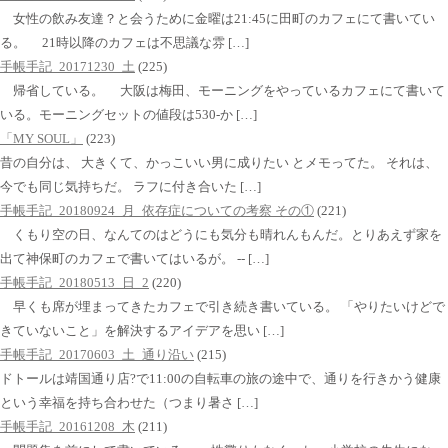
女性の飲み友達？と会うために金曜は21:45に田町のカフェにて書いてい
る。 21時以降のカフェは不思議な雰 […]
手帳手記_20171230_土
(225)
帰省している。 大阪は梅田、モーニングをやっているカフェにて書いて
いる。モーニングセットの値段は530-か […]
「MY SOUL」
(223)
昔の自分は、 大きくて、かっこいい男に成りたい とメモってた。 それは、
今でも同じ気持ちだ。 ラフに付き合いた […]
手帳手記_20180924_月_依存症についての考察 その①
(221)
くもり空の日、なんてのはどうにも気分も晴れんもんだ。とりあえず家を
出て神保町のカフェで書いてはいるが。 -- […]
手帳手記_20180513_日_2
(220)
早くも席が埋まってきたカフェで引き続き書いている。 「やりたいけどで
きていないこと」を解決するアイデアを思い […]
手帳手記_20170603_土_通り沿い
(215)
ドトールは靖国通り店?で11:00の自転車の旅の途中で、通りを行きかう健康
という幸福を持ち合わせた（つまり暑さ […]
手帳手記_20161208_木
(211)