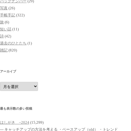
バックナンバー
(29)
写真
(26)
手帳手記
(322)
旅
(6)
短い話
(11)
詩
(42)
過去のひとたち
(1)
雑記
(820)
アーカイブ
ア
ー
カ
イ
ブ
最も表示数の多い投稿
はしがき ~2024
(15,299)
--- キャッチアップの方法を考える ・ベースアップ（old） ・トレンド