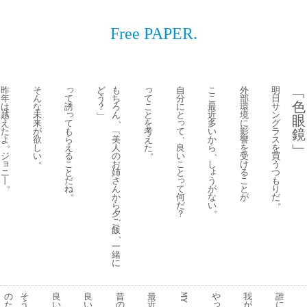
Free PAPER.
っ
っ
昨
そ
ど
も
自
こ
外
明
﹁
て
て
年
ん
う
ち
分
こ
部
日
色
誘
こ
は
な
？
ろ
に
最
環
サ
っ
と
越
未
﹂
ん
と
近
境
ン
眼
、
っ
て
を
え
来
多
に
グ
も
考
て
た
が
﹁
い
影
ラ
鏡
、
ら
え
よ
欲
美
か
響
ス
。
﹂
え
た
良
し
人
ら
を
を
。
、
る
い
ジ
い
の
受
買
。
ョ
こ
こ
お
し
け
う
ょ
と
ニ
と
姉
る
つ
っ
だ
丨
う
さ
こ
も
。
ね
て
が
ん
と
り
。
何
な
か
が
だ
。
だ
い
ら
。
？
夕
ご
飯
、
一
緒
に
の
そ
良
良
昔
最
や
我
誰
MY 
っ
た
う
い
い
の
近
が
に