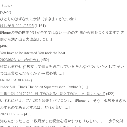
（now）
(5,627)
ひとりのはずなのに余裕（すきま）がない全く
はしがき 2024/05/25
(1,161)
iPhoneの中の世界だけが全てではない --- 心の力 無から有をつくり出す力 内
側から湧き出る力 島流しに […]
(496)
You have to be intersted You rock the boat
20230823_いつかのめも
(452)
誰にも依存せず 独立して毎日を過ごしている そんなやつがいたとして そい
つは正常なんだろうか？ --- 居心地 […]
FROM RADIO
(449)
Judee Sill - That's The Spirit Squarepusher - Iambic 9 […]
手帳手記_20170730_日_TVのある生活とTVのない生活について
(422)
いずれにせよ、TVも本も音楽もパソコンも、iPhoneも、そう、孤独をまぎら
わすものであるとすれば、どれが良い […]
2023.11.9 note
(411)
知らんかったこと ・政府がまた税金を増やすつもりらしい、、 少子化財