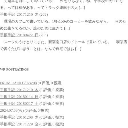
問題集を前にして書いている。 性懲りもなく。ね。小学校の先生にな
る。って目標がある。ってトラック運転手の人 […]
手帳手記_20171210_木
(209)
職場のカフェで書いている。1杯\150-のコーヒーを飲みながら。 何のた
めに生きてるのか、誰のために生きて […]
手帳手記_20180422_日
(205)
スーツのうけとりにまた、新宿南口店のドトールで書いている。 喫茶店
で書くたびに思うことは、なんで自宅ではお […]
WP-POSTRATINGS
FROM RADIO 2024/08
(0 評価, 0 投票)
手帳手記_20171210_木
(0 評価, 0 投票)
手帳手記_20180114_日
(0 評価, 0 投票)
手帳手記_20180217_土
(0 評価, 0 投票)
2024.07.09(火)
(0 評価, 0 投票)
手帳手記_20161208_木
(0 評価, 0 投票)
手帳手記_20171229_金
(0 評価, 0 投票)