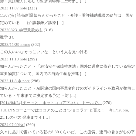
源：負担能力に応じて医療保険料に上乗せし […]
2023.11.07 note
(325)
11/07(火) 読売新聞 知らんかったこと ・介護・看護補助職員の給与は、国が
定めている （介護報酬／診療 […]
20230823_学習意欲めも
(316)
数学３C
2023/11/29 memo
(302)
この人いいな かっこいいな という人を見つける
2023.11.10 note
(299)
知らんかったこと ・「経済安全保障推進法」国外に過度に依存している特定
重要物質について、国内での自給生産を推進 […]
2023.11.8.水 note
(296)
知らんかったこと ・AI関連の国内事業者向けのガイドラインを政府が整備し
ている ・年末までに決定する予定 ・対 […]
[2014/04/24] えーっと、ホットココア下さい。トールで。
(270)
TULLY'Sコーヒーではココアのことは"ショコラテ"と言え！ 今17:20pm、
21:15のバス 発車まで４ […]
2024.07.09(火)
(260)
久々に品川で書いている朝の8:30くらいだ。 この疲労。連日の暑さが心の平