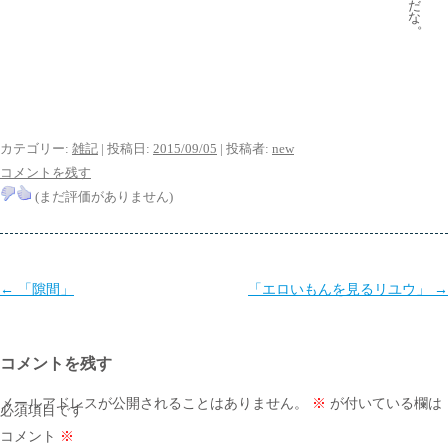
だ
な
。
カテゴリー:
雑記
| 投稿日:
2015/09/05
|
投稿者:
new
コメントを残す
(まだ評価がありません)
投
←
「隙間」
「エロいもんを見るリユウ」
→
稿
ナ
コメントを残す
ビ
ゲ
メールアドレスが公開されることはありません。
※
が付いている欄は
必須項目です
ー
コメント
※