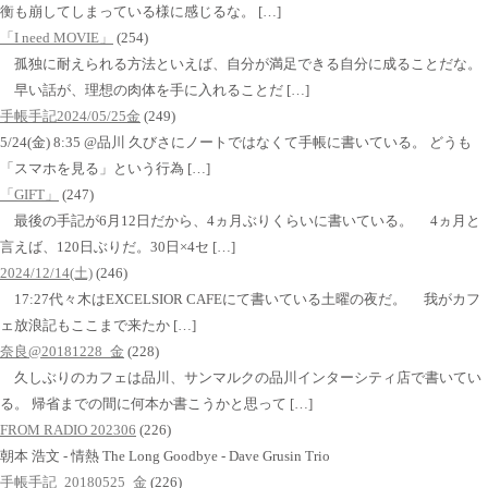
衡も崩してしまっている様に感じるな。 […]
「I need MOVIE」
(254)
孤独に耐えられる方法といえば、自分が満足できる自分に成ることだな。
早い話が、理想の肉体を手に入れることだ […]
手帳手記2024/05/25金
(249)
5/24(金) 8:35 @品川 久びさにノートではなくて手帳に書いている。 どうも
「スマホを見る」という行為 […]
「GIFT」
(247)
最後の手記が6月12日だから、4ヵ月ぶりくらいに書いている。 4ヵ月と
言えば、120日ぶりだ。30日×4セ […]
2024/12/14(土)
(246)
17:27代々木はEXCELSIOR CAFEにて書いている土曜の夜だ。 我がカフ
ェ放浪記もここまで来たか […]
奈良@20181228_金
(228)
久しぶりのカフェは品川、サンマルクの品川インターシティ店で書いてい
る。 帰省までの間に何本か書こうかと思って […]
FROM RADIO 202306
(226)
朝本 浩文 - 情熱 The Long Goodbye - Dave Grusin Trio
手帳手記_20180525_金
(226)