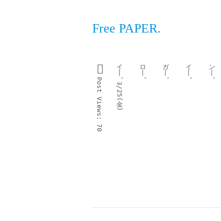
Free PAPER.
イ
ロ
ガ
イ
ン
丨
丨
丨
丨
丨
。
。
。
。
。
Post 
3/25(
Views:
金
)
70