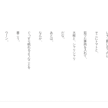
ウ
書
ぐ
な
あ
だ
大
茹
そ
っ
丨
こ
ん
と
な
根
で
こ
。
す
ン
う
か
は
と
た
に
。
。
、
。
、
り
豚
ト
眠
シ
肉
マ
ャ
れ
を
ト
る
リ
入
と
、
よ
シ
れ
ャ
う
て
、
リ
な
こ
と
を