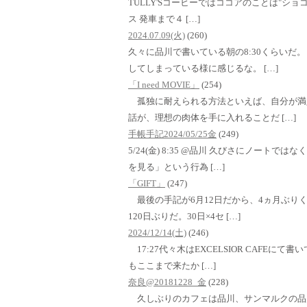
TULLY'Sコーヒーではココアのことは"ショコラ
ス 発車まで４ […]
2024.07.09(火)
(260)
久々に品川で書いている朝の8:30くらいだ
してしまっている様に感じるな。 […]
「I need MOVIE」
(254)
孤独に耐えられる方法といえば、自分が満
話が、理想の肉体を手に入れることだ […]
手帳手記2024/05/25金
(249)
5/24(金) 8:35 @品川 久びさにノート
を見る」という行為 […]
「GIFT」
(247)
最後の手記が6月12日だから、4ヵ月ぶり
120日ぶりだ。30日×4セ […]
2024/12/14(土)
(246)
17:27代々木はEXCELSIOR CAFE
もここまで来たか […]
奈良@20181228_金
(228)
久しぶりのカフェは品川、サンマルクの品