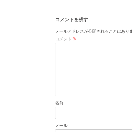
稿
ナ
コメントを残す
ビ
ゲ
メールアドレスが公開されることはあり
ー
コメント
※
シ
ョ
ン
名前
メール