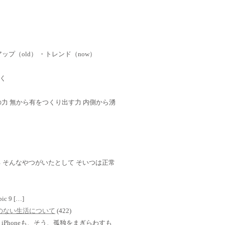
ップ（old） ・トレンド（now）
く
 心の力 無から有をつくり出す力 内側から湧
 そんなやつがいたとして そいつは正常
mbic 9 […]
TVのない生活について
(422)
Phoneも、そう、孤独をまぎらわすも