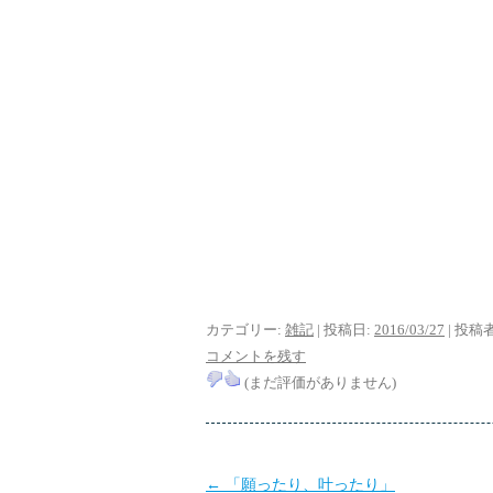
カテゴリー:
雑記
| 投稿日:
2016/03/27
|
投稿者
コメントを残す
(まだ評価がありません)
投
←
「願ったり、叶ったり」