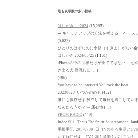
最も表示数の多い投稿
はしがき ~2024
(15,295)
--- キャッチアップの方法を考える ・ベースア
(5,627)
ひとりのはずなのに余裕（すきま）がない全
はしがき 2024/05/25
(1,161)
iPhoneの中の世界だけが全てではない ---
き出る力 島流しに […]
(496)
You have to be intersted You rock the boat
20230823_いつかのめも
(452)
誰にも依存せず 独立して毎日を過ごしている
なんだろうか？ --- 居心地 […]
FROM RADIO
(449)
Judee Sill - That's The Spirit Squarepusher - Ia
手帳手記_20170730_日_TVのある生活と
いずれにせよ、TVも本も音楽もパソコンも、i