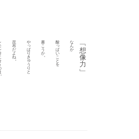
レ
昆
や
書
酸
な
﹁
っ
っ
モ
布
こ
ん
想
ぱ
ぱ
ン
だ
う
か
り
い
酢
よ
か
。
像
き
こ
に
ね
。
ゅ
と
合
力
う
を
う
り
の
﹂
と
は
。