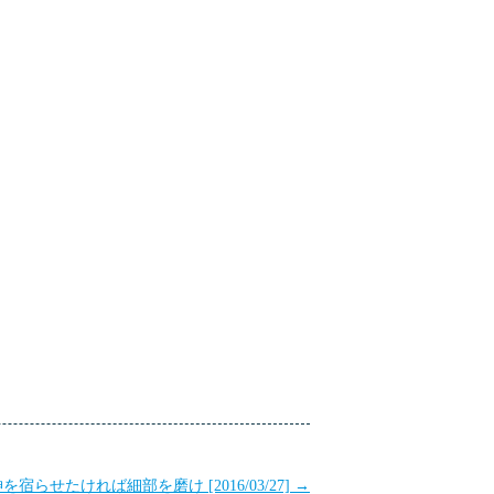
Post 
Views:
70
を宿らせたければ細部を磨け [2016/03/27]
→