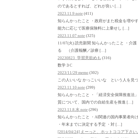
のであるとすれば、どれが良い […]
2023.11.9 note
(411)
知らんかったこと ・政府がまた税金を増や
能力に応じて医療保険料に上乗せし […]
2023.11.07 note
(325)
11/07(火) 読売新聞 知らんかったこと 
る （介護報酬／診療 […]
20230823_学習意欲めも
(316)
数学３C
2023/11/29 memo
(302)
この人いいな かっこいいな という人を見
2023.11.10 note
(299)
知らんかったこと ・「経済安全保障推進法
質について、国内での自給生産を推進 […]
2023.11.8.水 note
(296)
知らんかったこと ・AI関連の国内事業者向
・年末までに決定する予定 ・対 […]
[2014/04/24] えーっと、ホットココア下