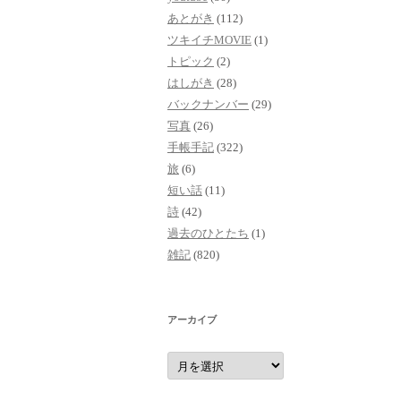
あとがき
(112)
ツキイチMOVIE
(1)
トピック
(2)
はしがき
(28)
バックナンバー
(29)
写真
(26)
手帳手記
(322)
旅
(6)
短い話
(11)
詩
(42)
過去のひとたち
(1)
雑記
(820)
アーカイブ
ア
ー
カ
イ
ブ