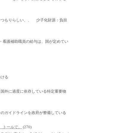
すつもりらしい、、 少子化財源：負担
・介護・看護補助職員の給与は、国が定めてい
つける
」国外に過度に依存している特定重要物
けのガイドラインを政府が整備している
さい。トールで。
(270)