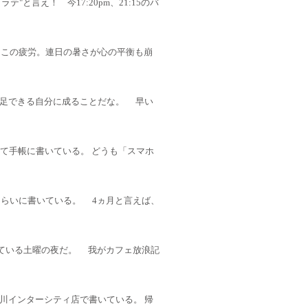
テ"と言え！ 今17:20pm、21:15のバ
。 この疲労。連日の暑さが心の平衡も崩
足できる自分に成ることだな。 早い
ではなくて手帳に書いている。 どうも「スマホ
くらいに書いている。 4ヵ月と言えば、
にて書いている土曜の夜だ。 我がカフェ放浪記
川インターシティ店で書いている。 帰