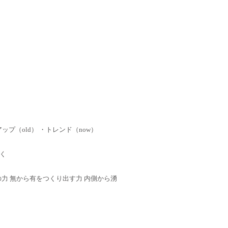
ップ（old） ・トレンド（now）
く
 心の力 無から有をつくり出す力 内側から湧