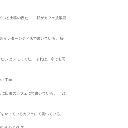
にて書いている土曜の夜だ。 我がカフェ放浪記
川インターシティ店で書いている。 帰
たい とメモってた。 それは、今でも同
in Trio
5に田町のカフェにて書いている。 21
をやっているカフェにて書いている。
考察 その①
(215)