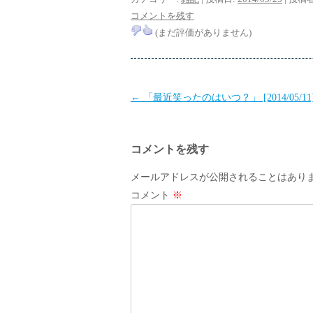
コメントを残す
(まだ評価がありません)
投
←
「最近笑ったのはいつ？」 [2014/05/11
稿
ナ
コメントを残す
ビ
ゲ
メールアドレスが公開されることはあり
ー
コメント
※
シ
ョ
ン