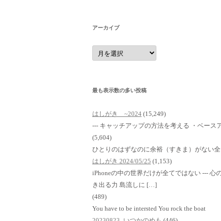
アーカイブ
ア
ー
カ
イ
ブ
最も表示数の多い投稿
はしがき ~2024
(15,249)
--- キャッチアップの方法を考える ・ベースア
(5,604)
ひとりのはずなのに余裕（すきま）がない全
はしがき 2024/05/25
(1,153)
iPhoneの中の世界だけが全てではない ---
き出る力 島流しに […]
(489)
You have to be intersted You rock the boat
20230823_いつかのめも
(446)