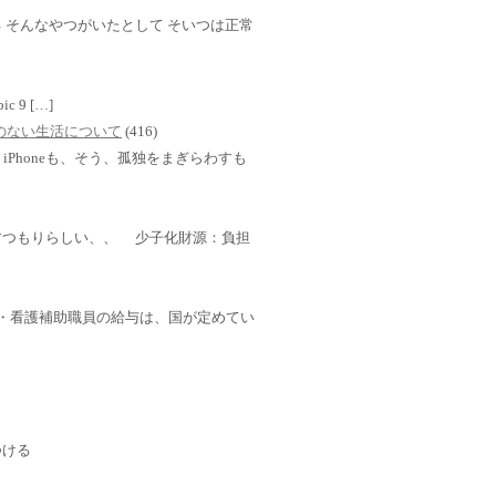
 そんなやつがいたとして そいつは正常
mbic 9 […]
TVのない生活について
(416)
Phoneも、そう、孤独をまぎらわすも
すつもりらしい、、 少子化財源：負担
・介護・看護補助職員の給与は、国が定めてい
つける