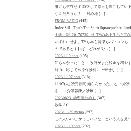
誰にも依存せず 独立して毎日を過ごしている
なんだろうか？ --- 居心地 […]
FROM RADIO
(445)
Judee Sill - That's The Spirit Squarepusher - Ia
手帳手記_20170730_日_TVのある生活と
いずれにせよ、TVも本も音楽もパソコンも、i
のであるとすれば、どれが良い […]
2023.11.9 note
(405)
知らんかったこと ・政府がまた税金を増や
能力に応じて医療保険料に上乗せし […]
2023.11.07 note
(318)
11/07(火) 読売新聞 知らんかったこと 
る （介護報酬／診療 […]
20230823_学習意欲めも
(307)
数学３C
2023/11/29 memo
(297)
この人いいな かっこいいな という人を見
2023.11.10 note
(292)