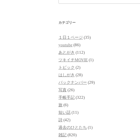
索:
カテゴリー
１日１ページ
(35)
youtube
(86)
あとがき
(112)
ツキイチMOVIE
(1)
トピック
(2)
はしがき
(28)
バックナンバー
(29)
写真
(26)
手帳手記
(322)
旅
(6)
短い話
(11)
詩
(42)
過去のひとたち
(1)
雑記
(820)