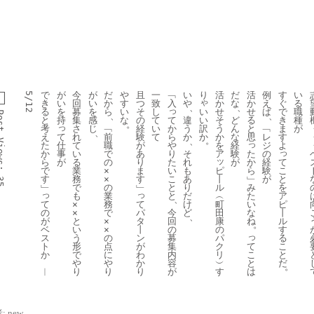
で
が
今
が
だ
や
且
一
﹁
い
り
活
だ
活
例
す
い
5/12
ゃ
き
い
回
い
か
す
つ
致
入
や
か
な
か
え
ぐ
る
、
、
っ
い
る
を
募
を
ら
い
そ
し
せ
せ
ば
で
職
st 
、
、
て
い
と
持
集
感
な
の
て
違
そ
ど
る
き
種
。
っ
か
訳
考
さ
じ
﹁
経
い
う
う
ん
と
﹁
ま
が
、
て
ら
か
え
れ
前
験
て
か
か
な
思
レ
す
。
、
ews:
っ
仕
や
た
て
職
が
を
経
ジ
よ
っ
事
り
た
か
い
で
あ
そ
ア
験
の
ッ
が
た
か
て
ら
る
の
り
れ
が
経
い
ピ
ら
こ
で
業
×
ま
も
験
こ
丨
﹂
と
す
務
×
す
あ
が
35
と
ル
み
を
﹂
で
の
﹂
り
っ
っ
と
︵
た
ア
も
業
だ
、
て
て
町
い
ピ
×
務
け
の
パ
今
田
な
丨
×
で
ど
、
が
タ
回
康
ね
ル
と
×
。
ベ
丨
の
の
す
い
×
っ
ス
ン
募
パ
る
う
の
て
ト
が
集
ク
こ
形
点
こ
か
わ
内
リ
と
で
に
と
か
容
︶
だ
や
や
。
は
︱
り
が
す
り
り
:
new