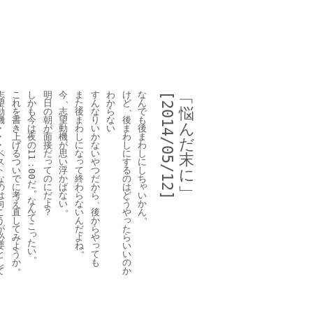
志
こ
し
明
今
ま
す
わ
け
な
﹁
[2014/05/12]
、
望
れ
か
日
た
ん
か
ど
ん
、
悩
動
を
も
の
志
後
な
ら
で
機
書
今
朝
望
ま
り
な
後
も
ん
・
き
は
が
動
わ
い
い
ま
後
・
上
夜
面
機
し
か
わ
ま
だ
・
げ
の
接
が
に
な
し
わ
ベ
る
だ
思
な
い
に
し
11
末
っ
っ
ス
つ
い
や
す
に
：
て
て
ト
い
浮
つ
る
し
に
00
の
終
な
で
か
だ
の
ち
だ
ゃ
に
わ
の
に
ば
か
は
﹂
。
だ
ら
い
は
考
な
ら
ど
、
な
よ
な
か
向
え
い
う
。
ん
？
い
ん
こ
直
後
や
。
て
っ
ん
う
し
か
こ
だ
た
が
て
ら
っ
よ
ら
必
み
や
た
っ
ね
い
要
よ
。
い
て
い
と
う
。
も
の
し
か
。
か
て