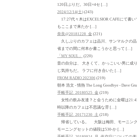
120日ぶりだ。30日×4セ […]
2024/12/14(土)
(243)
17:27代々木はEXCELSIOR CAFE
もここまで来たか […]
奈良@20181228_金
(221)
久しぶりのカフェは品川、サンマルクの品
省までの間に何本か書こうかと思って […]
「MY SOUL」
(220)
昔の自分は、 大きくて、かっこいい男に成り
じ気持ちだ。 ラフに付き合いた […]
FROM RADIO 202306
(219)
朝本 浩文 - 情熱 The Long Goodbye - Dave Grus
手帳手記_20180525_金
(219)
女性の飲み友達？と会うために金曜は21:4
時以降のカフェは不思議な雰 […]
手帳手記_20171230_土
(218)
帰省している。 大阪は梅田、モーニング
モーニングセットの値段は530-か […]
手帳手記_20180924_月_依存症についての