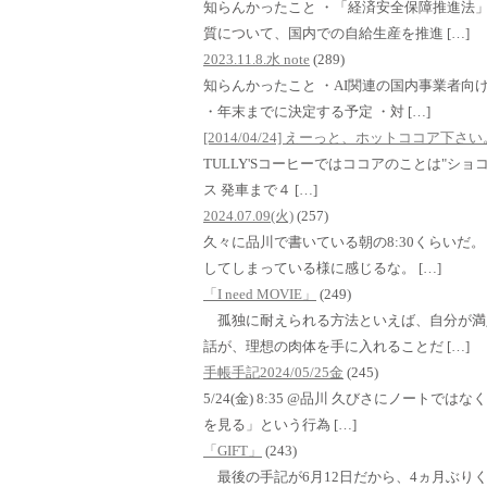
知らんかったこと ・「経済安全保障推進法
質について、国内での自給生産を推進 […]
2023.11.8.水 note
(289)
知らんかったこと ・AI関連の国内事業者向
・年末までに決定する予定 ・対 […]
[2014/04/24] えーっと、ホットココア下
TULLY'Sコーヒーではココアのことは"ショコラ
ス 発車まで４ […]
2024.07.09(火)
(257)
久々に品川で書いている朝の8:30くらいだ
してしまっている様に感じるな。 […]
「I need MOVIE」
(249)
孤独に耐えられる方法といえば、自分が満
話が、理想の肉体を手に入れることだ […]
手帳手記2024/05/25金
(245)
5/24(金) 8:35 @品川 久びさにノート
を見る」という行為 […]
「GIFT」
(243)
最後の手記が6月12日だから、4ヵ月ぶり