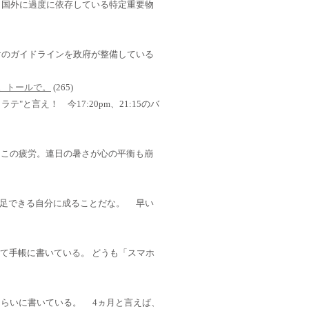
」国外に過度に依存している特定重要物
けのガイドラインを政府が整備している
さい。トールで。
(265)
テ"と言え！ 今17:20pm、21:15のバ
。 この疲労。連日の暑さが心の平衡も崩
足できる自分に成ることだな。 早い
ではなくて手帳に書いている。 どうも「スマホ
くらいに書いている。 4ヵ月と言えば、