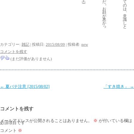
土
て
だ
。
)
の
は
お
、
顔
意
が
識
悪
し
か
っ
と
カテゴリー:
雑記
| 投稿日:
2015/08/09
|
投稿者:
new
コメントを残す
(まだ評価がありません)
投
←
夏バテ注意 [2015/08/02]
「すき焼き」
→
稿
ナ
コメントを残す
ビ
ゲ
メールアドレスが公開されることはありません。
※
が付いている欄は
必須項目です
ー
コメント
※