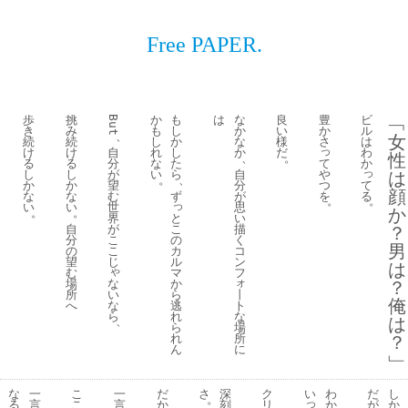
Free PAPER.
歩
挑
か
も
は
な
良
豊
ビ
﹁
But
き
み
も
し
か
い
か
ル
、
女
続
続
し
か
な
様
さ
は
っ
け
け
自
れ
し
か
だ
わ
性
、
。
て
る
る
分
な
た
か
っ
や
し
し
が
い
ら
自
は
。
、
つ
て
か
か
望
分
顔
を
る
な
な
む
ず
が
。
。
っ
い
い
世
思
か
。
。
と
界
い
こ
自
が
描
？
の
分
こ
く
男
カ
の
こ
コ
ル
望
じ
ン
は
ゃ
マ
む
フ
ォ
な
か
場
？
い
ら
丨
所
俺
な
逃
ト
へ
ら
れ
な
は
、
ら
場
れ
所
？
ん
に
﹂
な
一
こ
一
だ
さ
深
ク
い
わ
だ
し
。
っ
る
言
こ
言
か
刻
リ
か
が
か