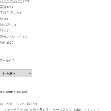
バックナンバー
(29)
写真
(26)
手帳手記
(322)
旅
(6)
短い話
(11)
詩
(42)
過去のひとたち
(1)
雑記
(820)
アーカイブ
ア
ー
カ
イ
ブ
最も表示数の多い投稿
はしがき ~2024
(15,374)
--- キャッチアップの方法を考える ・ベースアップ（old） ・トレンド