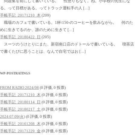
問題集を前にして書いている。 性懲りもなく。ね。小学校の先生にな
る。って目標がある。ってトラック運転手の人 […]
手帳手記_20171210_木
(209)
職場のカフェで書いている。1杯\150-のコーヒーを飲みながら。 何のた
めに生きてるのか、誰のために生きて […]
手帳手記_20180422_日
(205)
スーツのうけとりにまた、新宿南口店のドトールで書いている。 喫茶店
で書くたびに思うことは、なんで自宅ではお […]
WP-POSTRATINGS
FROM RADIO 2024/08
(0 評価, 0 投票)
手帳手記_20171210_木
(0 評価, 0 投票)
手帳手記_20180114_日
(0 評価, 0 投票)
手帳手記_20180217_土
(0 評価, 0 投票)
2024.07.09(火)
(0 評価, 0 投票)
手帳手記_20161208_木
(0 評価, 0 投票)
手帳手記_20171229_金
(0 評価, 0 投票)