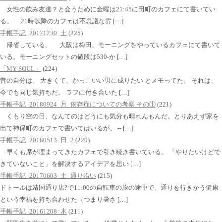
女性の飲み友達？と会うために金曜は21:45に田町のカフェにて書いてい
る。 21時以降のカフェは不思議な雰 […]
手帳手記_20171230_土
(225)
帰省している。 大阪は梅田、モーニングをやっているカフェにて書いて
いる。モーニングセットの値段は530-か […]
「MY SOUL」
(224)
昔の自分は、 大きくて、かっこいい男に成りたい とメモってた。 それは、
今でも同じ気持ちだ。 ラフに付き合いた […]
手帳手記_20180924_月_依存症についての考察 その①
(221)
くもり空の日、なんてのはどうにも気分も晴れんもんだ。とりあえず家を
出て神保町のカフェで書いてはいるが。 -- […]
手帳手記_20180513_日_2
(220)
早くも席が埋まってきたカフェで引き続き書いている。 「やりたいけどで
きていないこと」を解決するアイデアを思い […]
手帳手記_20170603_土_通り沿い
(215)
ドトールは靖国通り店?で11:00の自転車の旅の途中で、通りを行きかう健康
という幸福を持ち合わせた（つまり暑さ […]
手帳手記_20161208_木
(211)