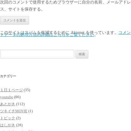
次回のコメントで使用するためブラウザーに自分の名前、メールアドレ
ス、サイトを保存する。
このサイトはスパムを低減するために Akismet を使っています。
コメン
トデータの処理方法の詳細はこちらをご覧ください
。
検
索:
カテゴリー
１日１ページ
(35)
youtube
(86)
あとがき
(112)
ツキイチMOVIE
(1)
トピック
(2)
はしがき
(28)