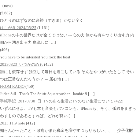
（now）
(5,682)
ひとりのはずなのに余裕（すきま）がない全く
はしがき 2024/05/25
(1,161)
iPhoneの中の世界だけが全てではない --- 心の力 無から有をつくり出す力 内
側から湧き出る力 島流しに […]
(496)
You have to be intersted You rock the boat
20230823_いつかのめも
(452)
誰にも依存せず 独立して毎日を過ごしている そんなやつがいたとして そい
つは正常なんだろうか？ --- 居心地 […]
FROM RADIO
(450)
Judee Sill - That's The Spirit Squarepusher - Iambic 9 […]
手帳手記_20170730_日_TVのある生活とTVのない生活について
(422)
いずれにせよ、TVも本も音楽もパソコンも、iPhoneも、そう、孤独をまぎら
わすものであるとすれば、どれが良い […]
2023.11.9 note
(412)
知らんかったこと ・政府がまた税金を増やすつもりらしい、、 少子化財