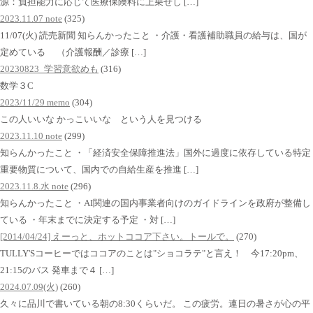
源：負担能力に応じて医療保険料に上乗せし […]
2023.11.07 note
(325)
11/07(火) 読売新聞 知らんかったこと ・介護・看護補助職員の給与は、国が
定めている （介護報酬／診療 […]
20230823_学習意欲めも
(316)
数学３C
2023/11/29 memo
(304)
この人いいな かっこいいな という人を見つける
2023.11.10 note
(299)
知らんかったこと ・「経済安全保障推進法」国外に過度に依存している特定
重要物質について、国内での自給生産を推進 […]
2023.11.8.水 note
(296)
知らんかったこと ・AI関連の国内事業者向けのガイドラインを政府が整備し
ている ・年末までに決定する予定 ・対 […]
[2014/04/24] えーっと、ホットココア下さい。トールで。
(270)
TULLY'Sコーヒーではココアのことは"ショコラテ"と言え！ 今17:20pm、
21:15のバス 発車まで４ […]
2024.07.09(火)
(260)
久々に品川で書いている朝の8:30くらいだ。 この疲労。連日の暑さが心の平