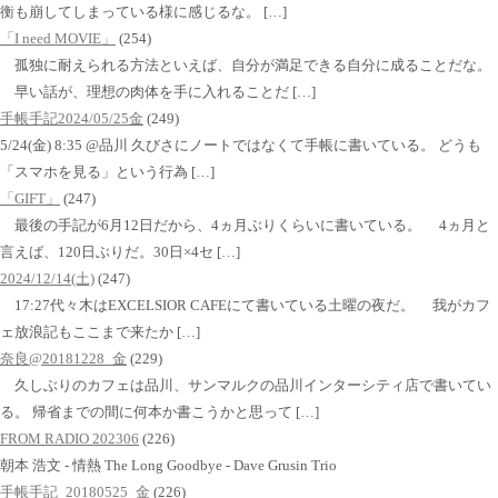
衡も崩してしまっている様に感じるな。 […]
「I need MOVIE」
(254)
孤独に耐えられる方法といえば、自分が満足できる自分に成ることだな。
早い話が、理想の肉体を手に入れることだ […]
手帳手記2024/05/25金
(249)
5/24(金) 8:35 @品川 久びさにノートではなくて手帳に書いている。 どうも
「スマホを見る」という行為 […]
「GIFT」
(247)
最後の手記が6月12日だから、4ヵ月ぶりくらいに書いている。 4ヵ月と
言えば、120日ぶりだ。30日×4セ […]
2024/12/14(土)
(247)
17:27代々木はEXCELSIOR CAFEにて書いている土曜の夜だ。 我がカフ
ェ放浪記もここまで来たか […]
奈良@20181228_金
(229)
久しぶりのカフェは品川、サンマルクの品川インターシティ店で書いてい
る。 帰省までの間に何本か書こうかと思って […]
FROM RADIO 202306
(226)
朝本 浩文 - 情熱 The Long Goodbye - Dave Grusin Trio
手帳手記_20180525_金
(226)