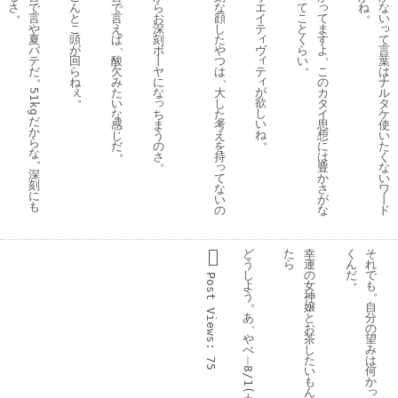
っ
て
さ
で
ん
で
ら
な
エ
ね
な
。
。
こ
て
言
と
言
お
顔
イ
い
っ
と
ま
や
こ
え
深
し
テ
ィ
く
す
て
夏
頭
ば
刻
た
、
ヴ
ら
よ
言
バ
が
ボ
や
、
ィ
い
葉
テ
回
酸
丨
つ
。
テ
こ
は
だ
ら
欠
ヤ
は
。
、
ィ
の
ナ
ね
み
に
ぇ
が
カ
ル
た
な
大
51kg
。
っ
欲
タ
タ
い
し
し
ち
イ
ケ
な
た
だ
い
ま
思
使
感
考
か
ね
う
想
い
じ
え
。
ら
の
に
た
だ
を
。
な
さ
は
く
持
。
。
っ
豊
な
深
て
か
い
刻
な
さ
ワ
に
い
が
丨
も
の
な
ド
ど
た
幸
く
そ
う
ら
運
ん
れ
し
の
だ
で
Post 
。
よ
女
も
。
う
神
。
嬢
自
Views:
あ
と
分
、
お
の
や
茶
望
べ
し
み
︱
た
は
75
い
何
8/1(
も
か
っ
ん