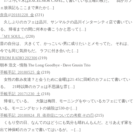
17:27代々木はEXCELSIOR CAFEにて書いている土曜の夜だ。 我がカフ
ェ放浪記もここまで来たか […]
奈良@20181228_金
(221)
久しぶりのカフェは品川、サンマルクの品川インターシティ店で書いてい
る。 帰省までの間に何本か書こうかと思って […]
「MY SOUL」
(220)
昔の自分は、 大きくて、かっこいい男に成りたい とメモってた。 それは、
今でも同じ気持ちだ。 ラフに付き合いた […]
FROM RADIO 202306
(219)
朝本 浩文 - 情熱 The Long Goodbye - Dave Grusin Trio
手帳手記_20180525_金
(219)
女性の飲み友達？と会うために金曜は21:45に田町のカフェにて書いてい
る。 21時以降のカフェは不思議な雰 […]
手帳手記_20171230_土
(218)
帰省している。 大阪は梅田、モーニングをやっているカフェにて書いて
いる。モーニングセットの値段は530-か […]
手帳手記_20180924_月_依存症についての考察 その①
(215)
くもり空の日、なんてのはどうにも気分も晴れんもんだ。とりあえず家を
出て神保町のカフェで書いてはいるが。 -- […]