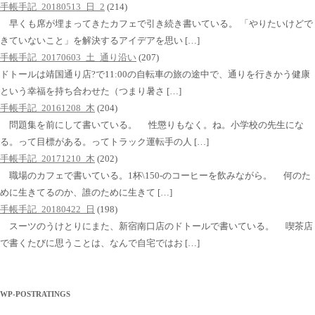
手帳手記_20180513_日_2
(214)
早くも席が埋まってきたカフェで引き続き書いている。 「やりたいけどで
きていないこと」を解決するアイデアを思い […]
手帳手記_20170603_土_通り沿い
(207)
ドトールは靖国通り店?で11:00の自転車の旅の途中で、通りを行きかう健康
という幸福を持ち合わせた（つまり暑さ […]
手帳手記_20161208_木
(204)
問題集を前にして書いている。 性懲りもなく。ね。小学校の先生にな
る。って目標がある。ってトラック運転手の人 […]
手帳手記_20171210_木
(202)
職場のカフェで書いている。1杯\150-のコーヒーを飲みながら。 何のた
めに生きてるのか、誰のために生きて […]
手帳手記_20180422_日
(198)
スーツのうけとりにまた、新宿南口店のドトールで書いている。 喫茶店
で書くたびに思うことは、なんで自宅ではお […]
WP-POSTRATINGS