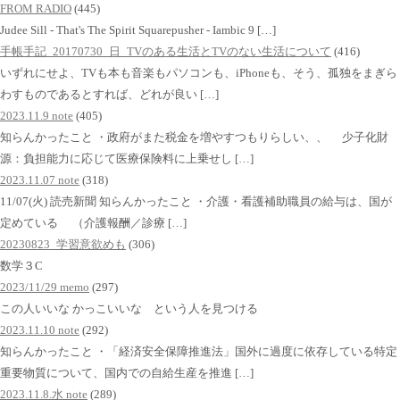
FROM RADIO
(445)
Judee Sill - That's The Spirit Squarepusher - Iambic 9 […]
手帳手記_20170730_日_TVのある生活とTVのない生活について
(416)
いずれにせよ、TVも本も音楽もパソコンも、iPhoneも、そう、孤独をまぎら
わすものであるとすれば、どれが良い […]
2023.11.9 note
(405)
知らんかったこと ・政府がまた税金を増やすつもりらしい、、 少子化財
源：負担能力に応じて医療保険料に上乗せし […]
2023.11.07 note
(318)
11/07(火) 読売新聞 知らんかったこと ・介護・看護補助職員の給与は、国が
定めている （介護報酬／診療 […]
20230823_学習意欲めも
(306)
数学３C
2023/11/29 memo
(297)
この人いいな かっこいいな という人を見つける
2023.11.10 note
(292)
知らんかったこと ・「経済安全保障推進法」国外に過度に依存している特定
重要物質について、国内での自給生産を推進 […]
2023.11.8.水 note
(289)