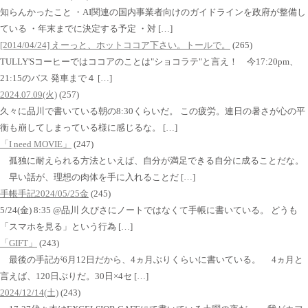
知らんかったこと ・AI関連の国内事業者向けのガイドラインを政府が整備し
ている ・年末までに決定する予定 ・対 […]
[2014/04/24] えーっと、ホットココア下さい。トールで。
(265)
TULLY'Sコーヒーではココアのことは"ショコラテ"と言え！ 今17:20pm、
21:15のバス 発車まで４ […]
2024.07.09(火)
(257)
久々に品川で書いている朝の8:30くらいだ。 この疲労。連日の暑さが心の平
衡も崩してしまっている様に感じるな。 […]
「I need MOVIE」
(247)
孤独に耐えられる方法といえば、自分が満足できる自分に成ることだな。
早い話が、理想の肉体を手に入れることだ […]
手帳手記2024/05/25金
(245)
5/24(金) 8:35 @品川 久びさにノートではなくて手帳に書いている。 どうも
「スマホを見る」という行為 […]
「GIFT」
(243)
最後の手記が6月12日だから、4ヵ月ぶりくらいに書いている。 4ヵ月と
言えば、120日ぶりだ。30日×4セ […]
2024/12/14(土)
(243)