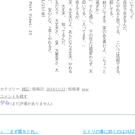
11/21(
。
、
答
る
夫
叩
過
頼
頼
ら
自
い
Post 
。
え
だ
大
い
そ
ぎ
り
し
や
分
で
て
安
ろ
丈
大
て
ん
か
に
て
れ
で
も
っ
る
金
心
？
夫
丈
る
な
︶
で
る
る
生
。
。
。
Views:
が
て
し
夫
感
き
と
き
)
。
な
大
だ
﹁
じ
る
思
る
。
。
、
っ
丈
知
よ
入
ん
。
っ
っ
て
上
夫
実
だ
。
て
て
る
手
さ
あ
下
の
23
。
。
る
ま
く
ん
の
あ
ん
す
や
た
住
る
。
だ
こ
れ
な
人
男
OK
、
、
﹂
い
る
ら
は
だ
つ
さ
大
相
よ
万
。
。
は
丈
変
事
信
夫
わ
︵
OK
。
頼
ら
ち
さ
ょ
で
や
ず
。
、
っ
き
れ
大
と
る
る
天
。
カテゴリー:
雑記
| 投稿日:
2014/11/22
|
投稿者:
new
コメントを残す
(まだ評価がありません)
投
←
「まず暖をとれ」
ヒトリの毒に効くのはJAZZ