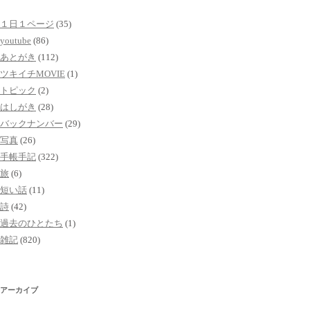
１日１ページ
(35)
youtube
(86)
あとがき
(112)
ツキイチMOVIE
(1)
トピック
(2)
はしがき
(28)
バックナンバー
(29)
写真
(26)
手帳手記
(322)
旅
(6)
短い話
(11)
詩
(42)
過去のひとたち
(1)
雑記
(820)
アーカイブ