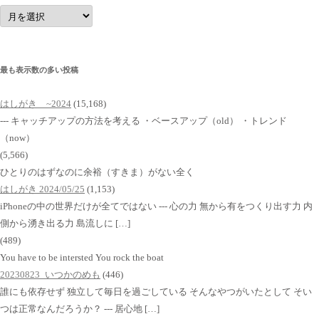
ア
ー
カ
イ
ブ
最も表示数の多い投稿
はしがき ~2024
(15,168)
--- キャッチアップの方法を考える ・ベースアップ（old） ・トレンド
（now）
(5,566)
ひとりのはずなのに余裕（すきま）がない全く
はしがき 2024/05/25
(1,153)
iPhoneの中の世界だけが全てではない --- 心の力 無から有をつくり出す力 内
側から湧き出る力 島流しに […]
(489)
You have to be intersted You rock the boat
20230823_いつかのめも
(446)
誰にも依存せず 独立して毎日を過ごしている そんなやつがいたとして そい
つは正常なんだろうか？ --- 居心地 […]