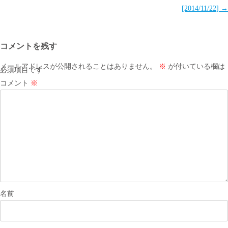
稿
[2014/11/22]
→
ナ
ビ
コメントを残す
ゲ
ー
メールアドレスが公開されることはありません。
※
が付いている欄は
必須項目です
シ
コメント
※
ョ
ン
名前