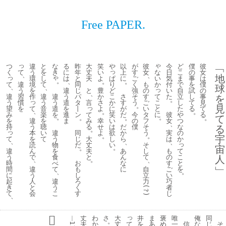
Free PAPER.
っ
ゃ
つ
違
と
な
る
昨
大
笑
や
以
が
彼
今
ど
僕
彼
﹁
っ
て
な
く
う
を
き
に
年
丈
い
上
す
女
日
こ
の
女
、
、
地
っ
ゃ
ぱ
い
環
し
は
と
夫
よ
に
ご
気
ま
事
は
。
、
。
。
て
違
り
か
境
て
同
く
も
付
で
を
僕
球
、
、
っ
う
ど
を
違
じ
と
豊
強
の
い
自
試
の
、
て
違
習
違
こ
作
違
う
パ
か
さ
そ
す
た
立
し
事
を
。
っ
こ
う
慣
う
か
う
道
タ
言
さ
す
う
ご
し
て
見
。
見
っ
と
望
を
て
道
に
音
を
丨
よ
が
い
た
る
て
、
。
。
に
み
を
て
笑
楽
進
ン
だ
今
タ
彼
や
る
て
。
。
。
。
。
を
違
み
い
を
ま
幸
の
フ
女
つ
、
持
う
る
は
聴
せ
だ
僕
そ
な
る
。
っ
本
違
欲
い
同
よ
か
う
実
の
。
。
宇
て
を
う
大
し
て
じ
ら
は
か
、
、
、
っ
読
物
丈
い
だ
そ
宙
。
。
違
ん
を
夫
て
あ
し
も
う
で
食
と
こ
ん
て
の
人
、
。
、
時
べ
と
お
な
す
﹂
間
違
て
を
も
に
自
ご
、
。
に
う
し
立
い
起
人
違
ろ
力
巧
き
と
う
く
者
(?)
て
会
こ
す
じ
、
っ
︱
丈
わ
さ
大
井
ま
褒
唯
俺
同
。
て
夫
か
丈
を
あ
め
一
信
な
じ
そ