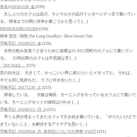
奈良@20181228_金
(229)
久しぶりのカフェは品川、サンマルクの品川インターシティ店で書いてい
る。 帰省までの間に何本か書こうかと思って […]
FROM RADIO 202306
(226)
朝本 浩文 - 情熱 The Long Goodbye - Dave Grusin Trio
手帳手記_20180525_金
(226)
女性の飲み友達？と会うために金曜は21:45に田町のカフェにて書いてい
る。 21時以降のカフェは不思議な雰 […]
「MY SOUL」
(225)
昔の自分は、 大きくて、かっこいい男に成りたい とメモってた。 それは、
今でも同じ気持ちだ。 ラフに付き合いた […]
手帳手記_20171230_土
(225)
帰省している。 大阪は梅田、モーニングをやっているカフェにて書いて
いる。モーニングセットの値段は530-か […]
手帳手記_20180513_日_2
(221)
早くも席が埋まってきたカフェで引き続き書いている。 「やりたいけどで
きていないこと」を解決するアイデアを思い […]
手帳手記_20180924_月_依存症についての考察 その①
(221)