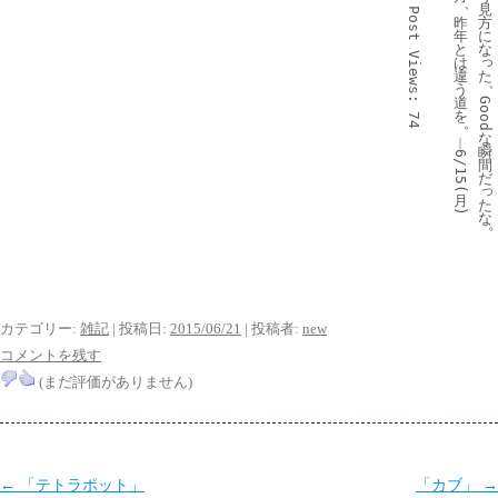
、
見
Post 
昨
方
年
に
と
な
Views:
っ
は
た
違
う
道
Good
を
74
。
な
︱
瞬
6/15(
間
だ
っ
月
た
)
な
カテゴリー:
雑記
| 投稿日:
2015/06/21
|
投稿者:
new
コメントを残す
(まだ評価がありません)
投
←
「テトラポット」
「カブ」
→