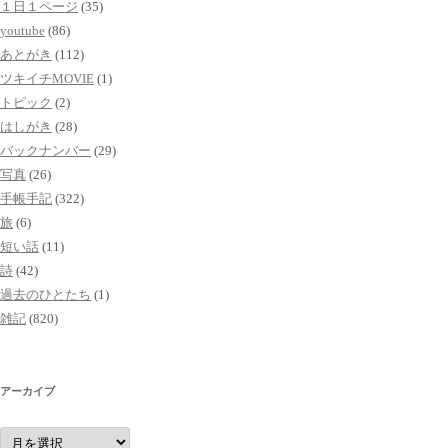
１日１ページ
(35)
youtube
(86)
あとがき
(112)
ツキイチMOVIE
(1)
トピック
(2)
はしがき
(28)
バックナンバー
(29)
写真
(26)
手帳手記
(322)
旅
(6)
短い話
(11)
詩
(42)
過去のひとたち
(1)
雑記
(820)
アーカイブ
ア
ー
カ