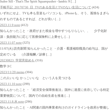
Judee Sill - That's The Spirit Squarepusher - Iambic 9 […]
手帳手記_20170730_日_TVのある生活とTVのない生活について
(424)
いずれにせよ、TVも本も音楽もパソコンも、iPhoneも、そう、孤独をまぎら
わすものであるとすれば、どれが良い […]
2023.11.9 note
(412)
知らんかったこと ・政府がまた税金を増やすつもりらしい、、 少子化財
源：負担能力に応じて医療保険料に上乗せし […]
2023.11.07 note
(325)
11/07(火) 読売新聞 知らんかったこと ・介護・看護補助職員の給与は、国が
定めている （介護報酬／診療 […]
20230823_学習意欲めも
(316)
数学３C
2023/11/29 memo
(304)
この人いいな かっこいいな という人を見つける
2023.11.10 note
(299)
知らんかったこと ・「経済安全保障推進法」国外に過度に依存している特定
重要物質について、国内での自給生産を推進 […]
2023.11.8.水 note
(296)
知らんかったこと ・AI関連の国内事業者向けのガイドラインを政府が整備し