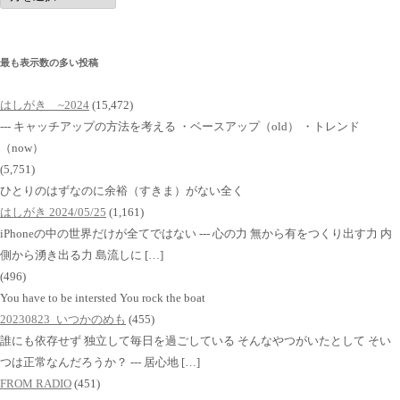
イ
ブ
最も表示数の多い投稿
はしがき ~2024
(15,472)
--- キャッチアップの方法を考える ・ベースアップ（old） ・トレンド
（now）
(5,751)
ひとりのはずなのに余裕（すきま）がない全く
はしがき 2024/05/25
(1,161)
iPhoneの中の世界だけが全てではない --- 心の力 無から有をつくり出す力 内
側から湧き出る力 島流しに […]
(496)
You have to be intersted You rock the boat
20230823_いつかのめも
(455)
誰にも依存せず 独立して毎日を過ごしている そんなやつがいたとして そい
つは正常なんだろうか？ --- 居心地 […]
FROM RADIO
(451)