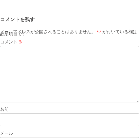
稿
ナ
コメントを残す
ビ
ゲ
メールアドレスが公開されることはありません。
※
が付いている欄は
必須項目です
ー
コメント
※
シ
ョ
ン
名前
メール