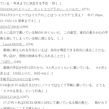
ている ・年末までに決定する予定 ・対 […]
[2014/04/24] えーっと、ホットココア下さい。トールで。
(271)
TULLY'Sコーヒーではココアのことは"ショコラテ"と言え！ 今17:20pm、
21:15のバス 発車まで４ […]
2024.07.09(火)
(260)
久々に品川で書いている朝の8:30くらいだ。 この疲労。連日の暑さが心の平
衡も崩してしまっている様に感じるな。 […]
「I need MOVIE」
(254)
孤独に耐えられる方法といえば、自分が満足できる自分に成ることだな。
早い話が、理想の肉体を手に入れることだ […]
「GIFT」
(249)
最後の手記が6月12日だから、4ヵ月ぶりくらいに書いている。 4ヵ月と
言えば、120日ぶりだ。30日×4セ […]
手帳手記2024/05/25金
(249)
5/24(金) 8:35 @品川 久びさにノートではなくて手帳に書いている。 どうも
「スマホを見る」という行為 […]
2024/12/14(土)
(247)
17:27代々木はEXCELSIOR CAFEにて書いている土曜の夜だ。 我がカフ
ェ放浪記もここまで来たか […]