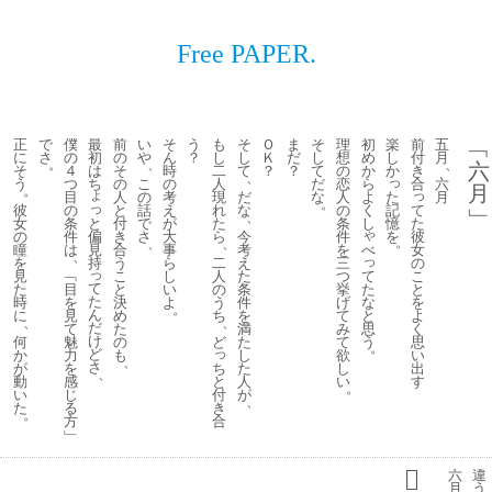
Free PAPER.
正
で
僕
最
前
い
そ
う
も
そ
Ｏ
ま
そ
理
初
楽
前
五
﹁
に
さ
の
初
の
や
ん
？
し
し
Ｋ
だ
し
想
め
し
付
月
。
、
、
六
そ
４
は
そ
時
二
て
？
？
て
の
か
か
き
、
っ
う
つ
ち
の
こ
の
人
だ
恋
ら
合
六
月
。
ょ
っ
た
目
人
の
考
現
だ
な
人
よ
月
。
っ
記
て
彼
の
と
話
え
れ
な
の
く
﹂
、
と
憶
た
女
条
付
で
が
た
条
し
ゃ
偏
を
彼
の
件
き
さ
大
ら
今
件
。
、
、
見
べ
女
瞳
は
合
事
考
を
、
っ
持
の
を
う
ら
二
え
三
っ
て
こ
見
﹁
こ
し
人
た
つ
て
た
と
た
目
と
い
の
条
挙
た
な
を
時
を
決
よ
う
件
げ
。
ん
と
よ
に
見
め
ち
を
て
、
、
だ
思
く
て
た
満
み
け
う
思
何
魅
の
ど
た
て
。
っ
ど
い
か
力
も
し
欲
、
さ
ち
出
が
を
た
し
、
と
す
動
感
人
い
。
付
い
じ
が
、
き
た
る
。
合
方
﹂
六
違
月
う