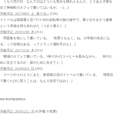
くもり空の日、なんてのはどうにも気分も晴れんもんだ。とりあえず家を
出て神保町のカフェで書いてはいるが。 -- […]
手帳手記_20170603_土_通り沿い
(216)
ドトールは靖国通り店?で11:00の自転車の旅の途中で、通りを行きかう健康
という幸福を持ち合わせた（つまり暑さ […]
手帳手記_20161208_木
(211)
問題集を前にして書いている。 性懲りもなく。ね。小学校の先生にな
る。って目標がある。ってトラック運転手の人 […]
手帳手記_20171210_木
(211)
職場のカフェで書いている。1杯\150-のコーヒーを飲みながら。 何のた
めに生きてるのか、誰のために生きて […]
手帳手記_20180422_日
(205)
スーツのうけとりにまた、新宿南口店のドトールで書いている。 喫茶店
で書くたびに思うことは、なんで自宅ではお […]
WP-POSTRATINGS
手帳手記_20161212_月
(0 評価, 0 投票)