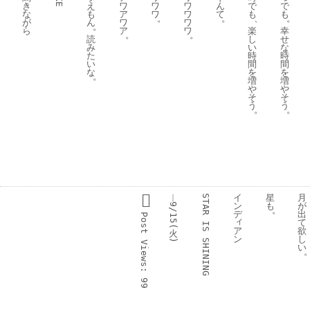
き
え
ワ
ワ
ワ
ん
で
で
な
も
ア
ワ
ワ
て
も
も
。
。
、
。
が
ん
ワ
ワ
。
ら
ア
ワ
楽
幸
。
。
読
し
せ
み
い
な
た
時
時
い
間
間
な
を
を
。
増
増
や
や
そ
そ
う
う
。
。
︱
イ
星
月
STAR 
ン
も
が
9/15(
。
デ
出
Post 
ィ
て
IS 
ア
欲
火
ン
し
)
SHINING
Views:
い
99