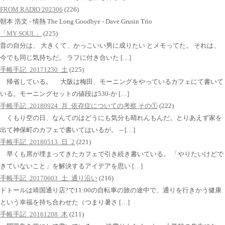
FROM RADIO 202306
(226)
朝本 浩文 - 情熱 The Long Goodbye - Dave Grusin Trio
「MY SOUL」
(225)
昔の自分は、 大きくて、かっこいい男に成りたい とメモってた。 それは、
今でも同じ気持ちだ。 ラフに付き合いた […]
手帳手記_20171230_土
(225)
帰省している。 大阪は梅田、モーニングをやっているカフェにて書いて
いる。モーニングセットの値段は530-か […]
手帳手記_20180924_月_依存症についての考察 その①
(222)
くもり空の日、なんてのはどうにも気分も晴れんもんだ。とりあえず家を
出て神保町のカフェで書いてはいるが。 -- […]
手帳手記_20180513_日_2
(221)
早くも席が埋まってきたカフェで引き続き書いている。 「やりたいけどで
きていないこと」を解決するアイデアを思い […]
手帳手記_20170603_土_通り沿い
(216)
ドトールは靖国通り店?で11:00の自転車の旅の途中で、通りを行きかう健康
という幸福を持ち合わせた（つまり暑さ […]
手帳手記_20161208_木
(211)