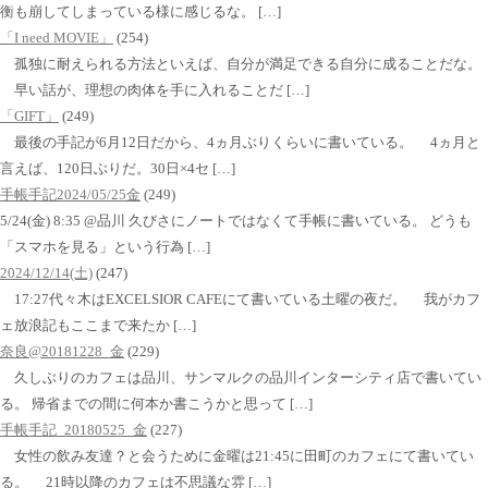
衡も崩してしまっている様に感じるな。 […]
「I need MOVIE」
(254)
孤独に耐えられる方法といえば、自分が満足できる自分に成ることだな。
早い話が、理想の肉体を手に入れることだ […]
「GIFT」
(249)
最後の手記が6月12日だから、4ヵ月ぶりくらいに書いている。 4ヵ月と
言えば、120日ぶりだ。30日×4セ […]
手帳手記2024/05/25金
(249)
5/24(金) 8:35 @品川 久びさにノートではなくて手帳に書いている。 どうも
「スマホを見る」という行為 […]
2024/12/14(土)
(247)
17:27代々木はEXCELSIOR CAFEにて書いている土曜の夜だ。 我がカフ
ェ放浪記もここまで来たか […]
奈良@20181228_金
(229)
久しぶりのカフェは品川、サンマルクの品川インターシティ店で書いてい
る。 帰省までの間に何本か書こうかと思って […]
手帳手記_20180525_金
(227)
女性の飲み友達？と会うために金曜は21:45に田町のカフェにて書いてい
る。 21時以降のカフェは不思議な雰 […]