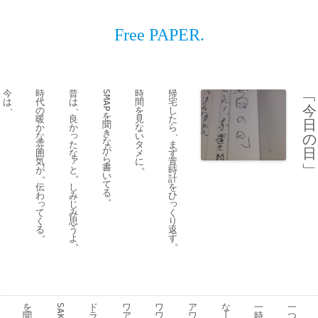
Free PAPER.
今
時
昔
時
帰
﹁
SMAP
は
代
は
間
宅
、
、
今
の
を
し
を
暖
良
見
た
日
聞
か
か
な
ら
、
き
っ
な
い
の
な
た
雰
タ
ま
が
日
な
囲
メ
ず
ら
ァ
気
に
置
﹂
。
書
と
が
時
。
。
い
計
て
し
伝
を
る
み
わ
ひ
。
っ
っ
じ
み
て
く
思
く
り
う
る
返
。
よ
す
。
。
を
ド
ワ
ワ
ア
な
一
一
SAKE
聞
ラ
ア
ワ
ワ
丨
時
つ