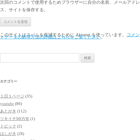
次回のコメントで使用するためブラウザーに自分の名前、メールアドレ
ス、サイトを保存する。
このサイトはスパムを低減するために Akismet を使っています。
コメン
トデータの処理方法の詳細はこちらをご覧ください
。
検
索:
カテゴリー
１日１ページ
(35)
youtube
(86)
あとがき
(112)
ツキイチMOVIE
(1)
トピック
(2)
はしがき
(28)