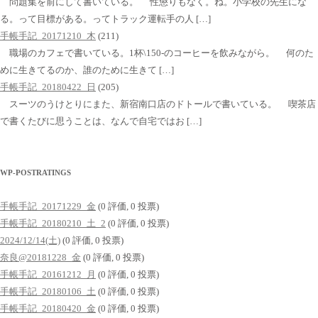
問題集を前にして書いている。 性懲りもなく。ね。小学校の先生にな
る。って目標がある。ってトラック運転手の人 […]
手帳手記_20171210_木
(211)
職場のカフェで書いている。1杯\150-のコーヒーを飲みながら。 何のた
めに生きてるのか、誰のために生きて […]
手帳手記_20180422_日
(205)
スーツのうけとりにまた、新宿南口店のドトールで書いている。 喫茶店
で書くたびに思うことは、なんで自宅ではお […]
WP-POSTRATINGS
手帳手記_20171229_金
(0 評価, 0 投票)
手帳手記_20180210_土_2
(0 評価, 0 投票)
2024/12/14(土)
(0 評価, 0 投票)
奈良@20181228_金
(0 評価, 0 投票)
手帳手記_20161212_月
(0 評価, 0 投票)
手帳手記_20180106_土
(0 評価, 0 投票)
手帳手記_20180420_金
(0 評価, 0 投票)