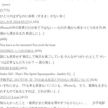
（now）
(5,775)
ひとりのはずなのに余裕（すきま）がない全く
はしがき 2024/05/25
(1,163)
iPhoneの中の世界だけが全てではない --- 心の力 無から有をつくり出す力 内
側から湧き出る力 島流しに […]
(498)
You have to be intersted You rock the boat
20230823_いつかのめも
(456)
誰にも依存せず 独立して毎日を過ごしている そんなやつがいたとして そい
つは正常なんだろうか？ --- 居心地 […]
FROM RADIO
(451)
Judee Sill - That's The Spirit Squarepusher - Iambic 9 […]
手帳手記_20170730_日_TVのある生活とTVのない生活について
(424)
いずれにせよ、TVも本も音楽もパソコンも、iPhoneも、そう、孤独をまぎら
わすものであるとすれば、どれが良い […]
2023.11.9 note
(412)
知らんかったこと ・政府がまた税金を増やすつもりらしい、、 少子化財