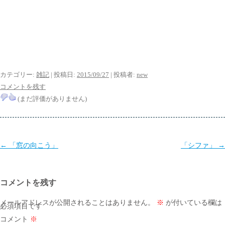
カテゴリー:
雑記
| 投稿日:
2015/09/27
|
投稿者:
new
コメントを残す
(まだ評価がありません)
投
←
「窓の向こう」
「シファ」
→
稿
ナ
コメントを残す
ビ
ゲ
メールアドレスが公開されることはありません。
※
が付いている欄は
必須項目です
ー
コメント
※