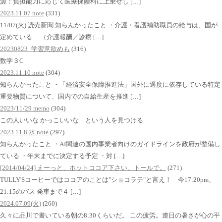
源：負担能力に応じて医療保険料に上乗せし […]
2023.11.07 note
(331)
11/07(火) 読売新聞 知らんかったこと ・介護・看護補助職員の給与は、国が
定めている （介護報酬／診療 […]
20230823_学習意欲めも
(316)
数学３C
2023.11.10 note
(304)
知らんかったこと ・「経済安全保障推進法」国外に過度に依存している特定
重要物質について、国内での自給生産を推進 […]
2023/11/29 memo
(304)
この人いいな かっこいいな という人を見つける
2023.11.8.水 note
(297)
知らんかったこと ・AI関連の国内事業者向けのガイドラインを政府が整備し
ている ・年末までに決定する予定 ・対 […]
[2014/04/24] えーっと、ホットココア下さい。トールで。
(271)
TULLY'Sコーヒーではココアのことは"ショコラテ"と言え！ 今17:20pm、
21:15のバス 発車まで４ […]
2024.07.09(火)
(260)
久々に品川で書いている朝の8:30くらいだ。 この疲労。連日の暑さが心の平