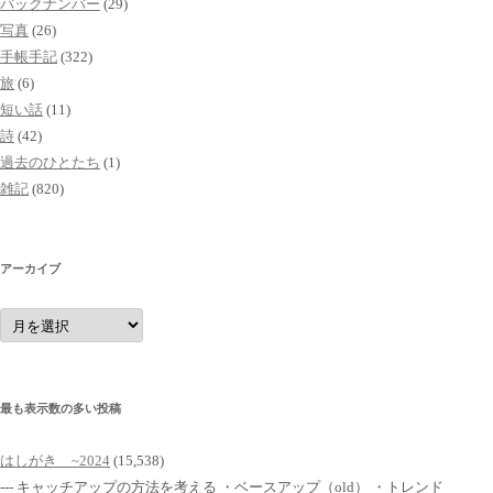
バックナンバー
(29)
写真
(26)
手帳手記
(322)
旅
(6)
短い話
(11)
詩
(42)
過去のひとたち
(1)
雑記
(820)
アーカイブ
ア
ー
カ
イ
ブ
最も表示数の多い投稿
はしがき ~2024
(15,538)
--- キャッチアップの方法を考える ・ベースアップ（old） ・トレンド