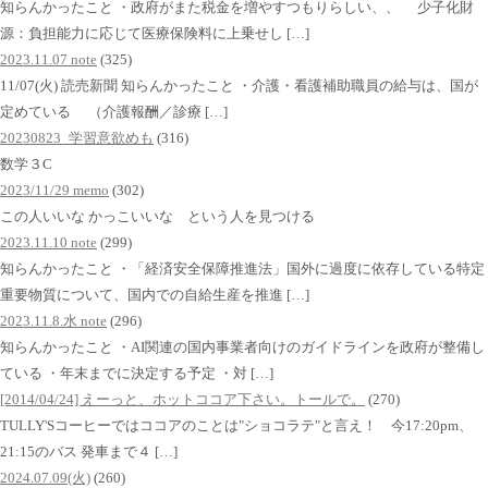
知らんかったこと ・政府がまた税金を増やすつもりらしい、、 少子化財
源：負担能力に応じて医療保険料に上乗せし […]
2023.11.07 note
(325)
11/07(火) 読売新聞 知らんかったこと ・介護・看護補助職員の給与は、国が
定めている （介護報酬／診療 […]
20230823_学習意欲めも
(316)
数学３C
2023/11/29 memo
(302)
この人いいな かっこいいな という人を見つける
2023.11.10 note
(299)
知らんかったこと ・「経済安全保障推進法」国外に過度に依存している特定
重要物質について、国内での自給生産を推進 […]
2023.11.8.水 note
(296)
知らんかったこと ・AI関連の国内事業者向けのガイドラインを政府が整備し
ている ・年末までに決定する予定 ・対 […]
[2014/04/24] えーっと、ホットココア下さい。トールで。
(270)
TULLY'Sコーヒーではココアのことは"ショコラテ"と言え！ 今17:20pm、
21:15のバス 発車まで４ […]
2024.07.09(火)
(260)