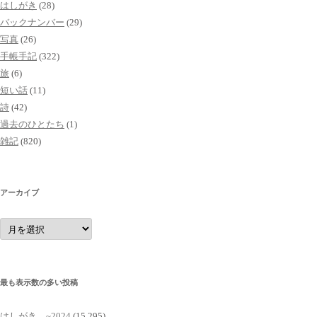
はしがき
(28)
バックナンバー
(29)
写真
(26)
手帳手記
(322)
旅
(6)
短い話
(11)
詩
(42)
過去のひとたち
(1)
雑記
(820)
アーカイブ
ア
ー
カ
イ
ブ
最も表示数の多い投稿
はしがき ~2024
(15,295)