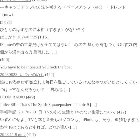
--- キャッチアップの方法を考える ・ベースアップ（old） ・トレンド
（now）
(5,627)
ひとりのはずなのに余裕（すきま）がない全く
はしがき 2024/05/25
(1,161)
iPhoneの中の世界だけが全てではない --- 心の力 無から有をつくり出す力 内
側から湧き出る力 島流しに […]
(496)
You have to be intersted You rock the boat
20230823_いつかのめも
(452)
誰にも依存せず 独立して毎日を過ごしている そんなやつがいたとして そい
つは正常なんだろうか？ --- 居心地 […]
FROM RADIO
(449)
Judee Sill - That's The Spirit Squarepusher - Iambic 9 […]
手帳手記_20170730_日_TVのある生活とTVのない生活について
(422)
いずれにせよ、TVも本も音楽もパソコンも、iPhoneも、そう、孤独をまぎら
わすものであるとすれば、どれが良い […]
2023.11.9 note
(411)