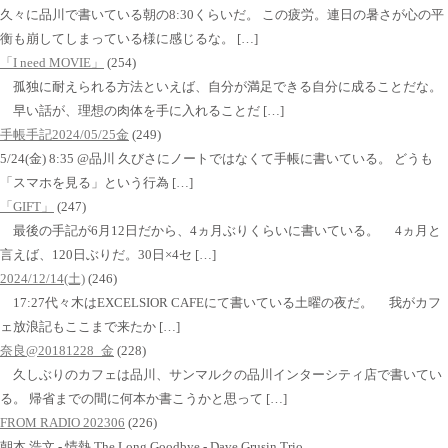
久々に品川で書いている朝の8:30くらいだ。 この疲労。連日の暑さが心の平
衡も崩してしまっている様に感じるな。 […]
「I need MOVIE」
(254)
孤独に耐えられる方法といえば、自分が満足できる自分に成ることだな。
早い話が、理想の肉体を手に入れることだ […]
手帳手記2024/05/25金
(249)
5/24(金) 8:35 @品川 久びさにノートではなくて手帳に書いている。 どうも
「スマホを見る」という行為 […]
「GIFT」
(247)
最後の手記が6月12日だから、4ヵ月ぶりくらいに書いている。 4ヵ月と
言えば、120日ぶりだ。30日×4セ […]
2024/12/14(土)
(246)
17:27代々木はEXCELSIOR CAFEにて書いている土曜の夜だ。 我がカフ
ェ放浪記もここまで来たか […]
奈良@20181228_金
(228)
久しぶりのカフェは品川、サンマルクの品川インターシティ店で書いてい
る。 帰省までの間に何本か書こうかと思って […]
FROM RADIO 202306
(226)
朝本 浩文 - 情熱 The Long Goodbye - Dave Grusin Trio