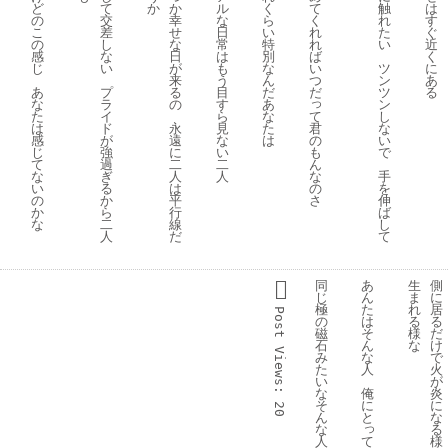
ど
て
か
か
ル
く
て
触
は
の
交
幸
な
ら
く
れ
す
こ
差
せ
日
い
れ
た
ぐ
の
し
な
常
特
れ
い
近
感
な
日
は
別
ば
く
じ
い
が
も
な
い
ツ
に
来
う
ん
つ
ン
あ
あ
プ
る
目
だ
だ
ツ
る
っ
な
ラ
の
す
あ
ン
て
た
イ
ら
な
し
君
は
ド
永
見
た
な
の
感
が
遠
な
は
い
も
じ
強
に
い
で
ん
て
過
二
二
な
な
ぎ
人
人
手
の
い
る
は
を
さ
の
か
平
伸
か
ら
行
ば
な
二
線
し
人
だ
て
同
あ
生
側
じ
ん
ま
に
極
た
れ
居
Post 
の
は
る
る
磁
そ
様
だ
石
ん
な
け
Views:
み
な
で
た
人
火
い
が
な
俺
炎
そ
に
に
20
ん
と
な
っ
な
る
て
人
様