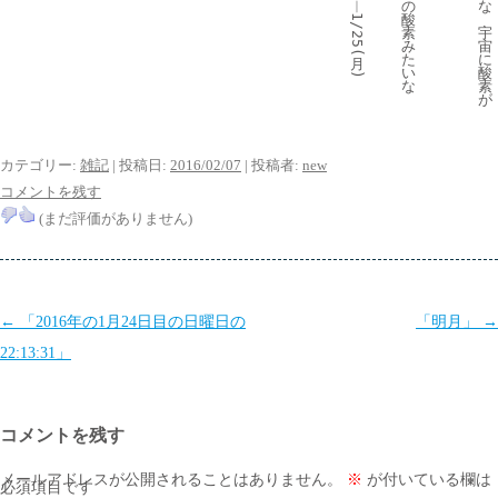
の
︱
な
酸
1/25(
素
宇
み
宙
た
に
月
い
酸
)
な
素
が
カテゴリー:
雑記
| 投稿日:
2016/02/07
|
投稿者:
new
コメントを残す
(まだ評価がありません)
投
←
「2016年の1月24日目の日曜日の
「明月」
→
稿
22:13:31」
ナ
ビ
コメントを残す
ゲ
ー
メールアドレスが公開されることはありません。
※
が付いている欄は
必須項目です