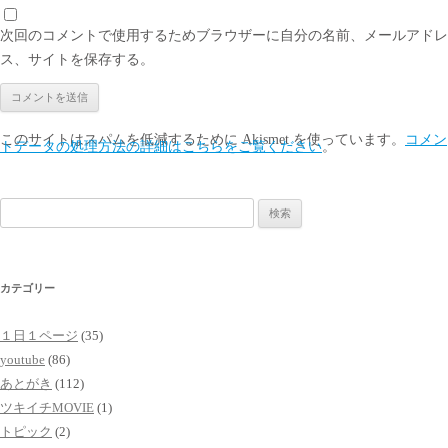
次回のコメントで使用するためブラウザーに自分の名前、メールアドレ
ス、サイトを保存する。
このサイトはスパムを低減するために Akismet を使っています。
コメン
トデータの処理方法の詳細はこちらをご覧ください
。
検
索:
カテゴリー
１日１ページ
(35)
youtube
(86)
あとがき
(112)
ツキイチMOVIE
(1)
トピック
(2)