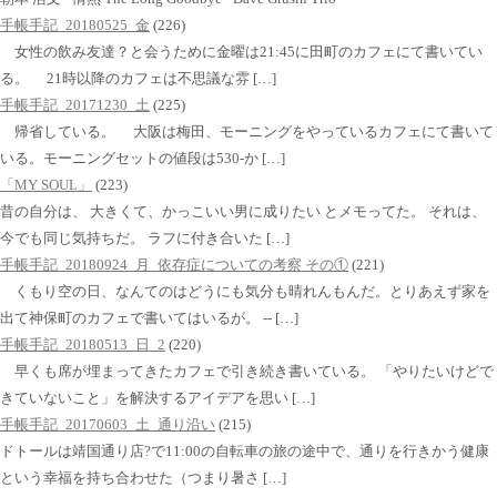
手帳手記_20180525_金
(226)
女性の飲み友達？と会うために金曜は21:45に田町のカフェにて書いてい
る。 21時以降のカフェは不思議な雰 […]
手帳手記_20171230_土
(225)
帰省している。 大阪は梅田、モーニングをやっているカフェにて書いて
いる。モーニングセットの値段は530-か […]
「MY SOUL」
(223)
昔の自分は、 大きくて、かっこいい男に成りたい とメモってた。 それは、
今でも同じ気持ちだ。 ラフに付き合いた […]
手帳手記_20180924_月_依存症についての考察 その①
(221)
くもり空の日、なんてのはどうにも気分も晴れんもんだ。とりあえず家を
出て神保町のカフェで書いてはいるが。 -- […]
手帳手記_20180513_日_2
(220)
早くも席が埋まってきたカフェで引き続き書いている。 「やりたいけどで
きていないこと」を解決するアイデアを思い […]
手帳手記_20170603_土_通り沿い
(215)
ドトールは靖国通り店?で11:00の自転車の旅の途中で、通りを行きかう健康
という幸福を持ち合わせた（つまり暑さ […]