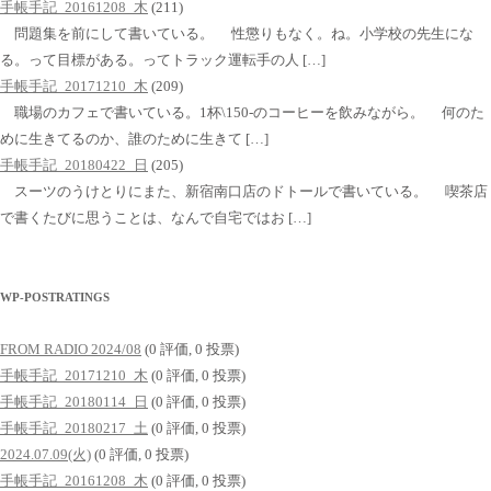
手帳手記_20161208_木
(211)
問題集を前にして書いている。 性懲りもなく。ね。小学校の先生にな
る。って目標がある。ってトラック運転手の人 […]
手帳手記_20171210_木
(209)
職場のカフェで書いている。1杯\150-のコーヒーを飲みながら。 何のた
めに生きてるのか、誰のために生きて […]
手帳手記_20180422_日
(205)
スーツのうけとりにまた、新宿南口店のドトールで書いている。 喫茶店
で書くたびに思うことは、なんで自宅ではお […]
WP-POSTRATINGS
FROM RADIO 2024/08
(0 評価, 0 投票)
手帳手記_20171210_木
(0 評価, 0 投票)
手帳手記_20180114_日
(0 評価, 0 投票)
手帳手記_20180217_土
(0 評価, 0 投票)
2024.07.09(火)
(0 評価, 0 投票)
手帳手記_20161208_木
(0 評価, 0 投票)