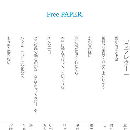
Free PAPER.
も
ハ
ど
そ
本
側
あ
気
窓
﹁
ッ
う
ん
ん
当
に
の
付
か
ラ
ピ
何
な
な
に
君
雲
け
ら
丨
も
顔
一
飛
が
の
ば
見
ブ
エ
要
で
日
ん
居
様
青
え
ン
ら
眠
で
て
に
空
る
レ
ド
な
る
行
く
で
空
タ
っ
に
い
の
れ
浮
な
て
か
た
か
丨
る
し
な
な
び
な
ま
ら
上
﹂
ら
い
な
が
そ
ん
り
う
て
そ
な
思
う
っ
て
み
た
り
し
て
だ
と
決
ろ
い
リ
そ
求
よ
君
幸
け
も
し
う
つ
ア
れ
め
に
せ