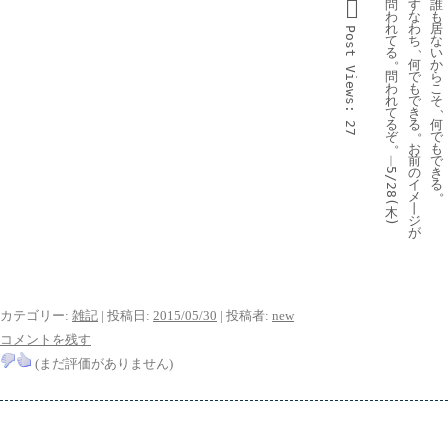
問
す
誰
わ
な
も
れ
わ
居
Post 
て
ち
な
、
る
い
。
何
か
Views:
問
で
ら
わ
も
こ
れ
で
そ
て
き
る
る
何
27
。
ぞ
で
。
お
も
︱
前
で
の
き
5/28(
イ
る
メ
丨
木
ジ
)
が
カテゴリー:
雑記
| 投稿日:
2015/05/30
|
投稿者:
new
コメントを残す
(まだ評価がありません)