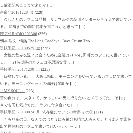
ェ放浪記もここまで来たか […]
奈良@20181228_金
(228)
久しぶりのカフェは品川、サンマルクの品川インターシティ店で書いてい
る。 帰省までの間に何本か書こうかと思って […]
FROM RADIO 202306
(226)
朝本 浩文 - 情熱 The Long Goodbye - Dave Grusin Trio
手帳手記_20180525_金
(226)
女性の飲み友達？と会うために金曜は21:45に田町のカフェにて書いてい
る。 21時以降のカフェは不思議な雰 […]
手帳手記_20171230_土
(225)
帰省している。 大阪は梅田、モーニングをやっているカフェにて書いて
いる。モーニングセットの値段は530-か […]
「MY SOUL」
(223)
昔の自分は、 大きくて、かっこいい男に成りたい とメモってた。 それは、
今でも同じ気持ちだ。 ラフに付き合いた […]
手帳手記_20180924_月_依存症についての考察 その①
(221)
くもり空の日、なんてのはどうにも気分も晴れんもんだ。とりあえず家を
出て神保町のカフェで書いてはいるが。 -- […]