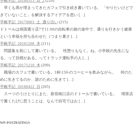
手帳手記_20180513_日_2
(220)
早くも席が埋まってきたカフェで引き続き書いている。 「やりたいけどで
きていないこと」を解決するアイデアを思い […]
手帳手記_20170603_土_通り沿い
(215)
ドトールは靖国通り店?で11:00の自転車の旅の途中で、通りを行きかう健康
という幸福を持ち合わせた（つまり暑さ […]
手帳手記_20161208_木
(211)
問題集を前にして書いている。 性懲りもなく。ね。小学校の先生にな
る。って目標がある。ってトラック運転手の人 […]
手帳手記_20171210_木
(209)
職場のカフェで書いている。1杯\150-のコーヒーを飲みながら。 何のた
めに生きてるのか、誰のために生きて […]
手帳手記_20180422_日
(205)
スーツのうけとりにまた、新宿南口店のドトールで書いている。 喫茶店
で書くたびに思うことは、なんで自宅ではお […]
WP-POSTRATINGS