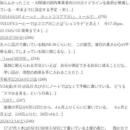
知らんかったこと ・AI関連の国内事業者向けのガイドラインを政府が整備し
ている ・年末までに決定する予定 ・対 […]
[2014/04/24] えーっと、ホットココア下さい。トールで。
(270)
TULLY'Sコーヒーではココアのことは"ショコラテ"と言え！ 今17:20pm、
21:15のバス 発車まで４ […]
2024.07.09(火)
(260)
久々に品川で書いている朝の8:30くらいだ。 この疲労。連日の暑さが心の平
衡も崩してしまっている様に感じるな。 […]
「I need MOVIE」
(254)
孤独に耐えられる方法といえば、自分が満足できる自分に成ることだな。
早い話が、理想の肉体を手に入れることだ […]
手帳手記2024/05/25金
(249)
5/24(金) 8:35 @品川 久びさにノートではなくて手帳に書いている。 どうも
「スマホを見る」という行為 […]
「GIFT」
(247)
最後の手記が6月12日だから、4ヵ月ぶりくらいに書いている。 4ヵ月と
言えば、120日ぶりだ。30日×4セ […]
2024/12/14(土)
(246)
17:27代々木はEXCELSIOR CAFEにて書いている土曜の夜だ。 我がカフ