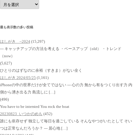
ア
ー
カ
イ
ブ
最も表示数の多い投稿
はしがき ~2024
(15,297)
--- キャッチアップの方法を考える ・ベースアップ（old） ・トレンド
（now）
(5,627)
ひとりのはずなのに余裕（すきま）がない全く
はしがき 2024/05/25
(1,161)
iPhoneの中の世界だけが全てではない --- 心の力 無から有をつくり出す力 内
側から湧き出る力 島流しに […]
(496)
You have to be intersted You rock the boat
20230823_いつかのめも
(452)
誰にも依存せず 独立して毎日を過ごしている そんなやつがいたとして そい
つは正常なんだろうか？ --- 居心地 […]