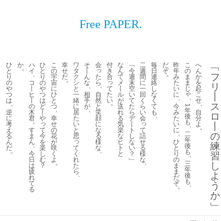
Free PAPER.
ひ
か
ハ
ひ
こ
幸
ワ
そ
会
付
な
﹁
二
毎
だ
昨
こ
へ
﹁
。
っ
と
イ
と
の
せ
タ
丨
き
ん
今
週
日
ぞ
年
の
ん
、
。
フ
た
り
り
宇
だ
ク
ん
合
て
週
間
連
み
ま
か
。
っ
ら
の
コ
の
宙
シ
な
メ
末
に
絡
た
ま
を
リ
、
、
て
や
丨
や
に
と
丨
空
一
し
い
じ
起
ゃ
自
た
つ
ヒ
つ
ひ
一
相
ル
い
回
な
に
こ
丨
、
、
然
い
は
丨
は
と
緒
手
が
て
く
く
せ
。
、
、
ス
と
の
ど
つ
に
が
送
た
ら
て
今
1
、
、
年
笑
逆
木
丨
居
れ
ら
い
も
み
自
ロ
、
後
顔
に
君
や
幸
た
る
デ
会
た
分
。
も
っ
っ
に
考
せ
い
気
丨
い
よ
丨
、
。
て
な
て
え
す
の
と
楽
ト
に
、
二
の
今
る
話
る
ま
花
思
な
し
年
っ
を
様
せ
ん
ん
が
ヒ
な
ひ
練
、
後
楽
て
な
る
だ
咲
ト
い
と
、
。
も
し
く
様
今
く
と
？
り
習
、
む
れ
な
日
よ
﹂
の
、
。
三
し
？
た
は
ま
年
ら
疲
ま
よ
、
後
れ
だ
も
て
ぞ
う
、
。
る
か
﹂