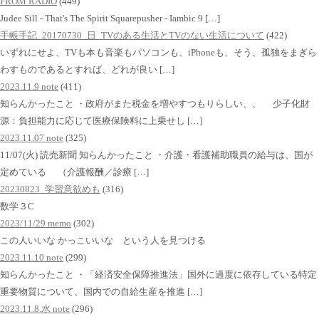
FROM RADIO
(449)
Judee Sill - That's The Spirit Squarepusher - Iambic 9 […]
手帳手記_20170730_日_TVのある生活とTVのない生活について
(422)
いずれにせよ、TVも本も音楽もパソコンも、iPhoneも、そう、孤独をまぎら
わすものであるとすれば、どれが良い […]
2023.11.9 note
(411)
知らんかったこと ・政府がまた税金を増やすつもりらしい、、 少子化財
源：負担能力に応じて医療保険料に上乗せし […]
2023.11.07 note
(325)
11/07(火) 読売新聞 知らんかったこと ・介護・看護補助職員の給与は、国が
定めている （介護報酬／診療 […]
20230823_学習意欲めも
(316)
数学３C
2023/11/29 memo
(302)
この人いいな かっこいいな という人を見つける
2023.11.10 note
(299)
知らんかったこと ・「経済安全保障推進法」国外に過度に依存している特定
重要物質について、国内での自給生産を推進 […]
2023.11.8.水 note
(296)