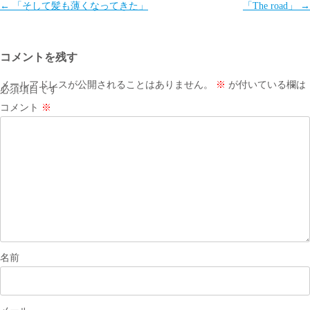
投
←
「そして髪も薄くなってきた」
「The road」
→
稿
ナ
コメントを残す
ビ
ゲ
メールアドレスが公開されることはありません。
※
が付いている欄は
必須項目です
ー
コメント
※
シ
ョ
ン
名前