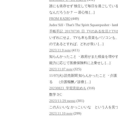
誰にも依存せず 独立して毎日を過ごしている
なんだろうか？ --- 居心地 […]
FROM RADIO
(449)
Judee Sill - That's The Spirit Squarepusher - Ia
手帳手記_20170730_日_TVのある生活と
いずれにせよ、TVも本も音楽もパソコンも、i
のであるとすれば、どれが良い […]
2023.11.9 note
(411)
知らんかったこと ・政府がまた税金を増や
能力に応じて医療保険料に上乗せし […]
2023.11.07 note
(325)
11/07(火) 読売新聞 知らんかったこと 
る （介護報酬／診療 […]
20230823_学習意欲めも
(316)
数学３C
2023/11/29 memo
(301)
この人いいな かっこいいな という人を見
2023.11.10 note
(299)