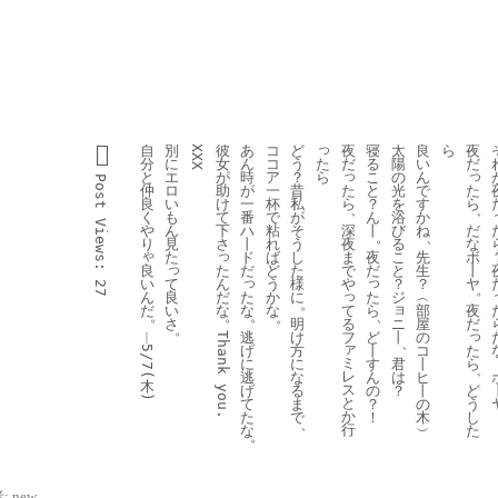
っ
自
別
彼
あ
コ
ど
夜
寝
太
良
ら
夜
XXX
た
分
に
女
ん
コ
う
だ
る
陽
い
だ
っ
っ
ら
と
エ
が
時
ア
？
こ
の
ん
Post 
た
た
仲
ロ
助
が
一
昔
と
光
で
ら
ら
良
い
け
一
杯
私
？
を
す
、
、
く
も
て
番
で
が
ん
浴
か
Views:
深
だ
や
ん
下
ハ
粘
そ
丨
び
ね
。
、
夜
な
り
見
さ
丨
れ
う
る
ゃ
っ
ま
ボ
た
ド
ば
し
夜
こ
先
っ
良
た
で
丨
だ
ど
た
だ
と
生
っ
っ
い
て
ん
や
ヤ
う
様
？
？
27
。
っ
ん
良
だ
た
た
か
に
ジ
︵
。
ョ
て
だ
い
な
な
ら
夜
な
部
。
。
。
、
。
る
さ
ニ
だ
明
屋
。
っ
フ
︱
逃
ど
丨
け
の
Thank 
、
ァ
た
げ
丨
方
コ
5/7(
ミ
ら
に
す
君
に
丨
、
レ
逃
ん
は
な
ヒ
木
ス
ど
げ
の
？
る
丨
you. 
)
と
う
て
？
ま
の
か
し
た
！
で
木
、
行
た
な
︶
。
:
new