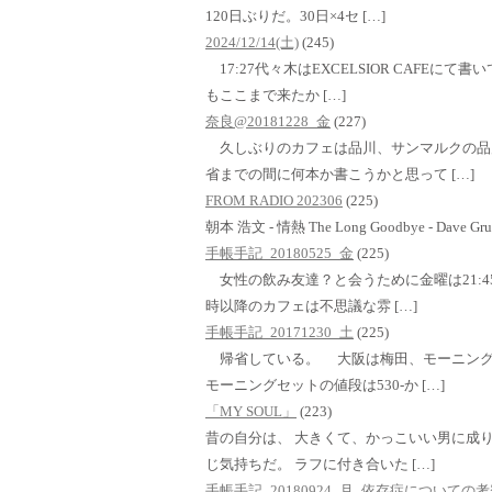
120日ぶりだ。30日×4セ […]
2024/12/14(土)
(245)
17:27代々木はEXCELSIOR CAFE
もここまで来たか […]
奈良@20181228_金
(227)
久しぶりのカフェは品川、サンマルクの品
省までの間に何本か書こうかと思って […]
FROM RADIO 202306
(225)
朝本 浩文 - 情熱 The Long Goodbye - Dave Grus
手帳手記_20180525_金
(225)
女性の飲み友達？と会うために金曜は21:4
時以降のカフェは不思議な雰 […]
手帳手記_20171230_土
(225)
帰省している。 大阪は梅田、モーニング
モーニングセットの値段は530-か […]
「MY SOUL」
(223)
昔の自分は、 大きくて、かっこいい男に成り
じ気持ちだ。 ラフに付き合いた […]
手帳手記_20180924_月_依存症についての