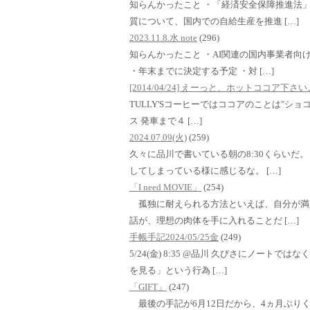
知らんかったこと ・「経済安全保障推進法
質について、国内での自給生産を推進 […]
2023.11.8.水 note
(296)
知らんかったこと ・AI関連の国内事業者向
・年末までに決定する予定 ・対 […]
[2014/04/24] えーっと、ホットココア下
TULLY'Sコーヒーではココアのことは"ショコラ
ス 発車まで４ […]
2024.07.09(火)
(259)
久々に品川で書いている朝の8:30くらいだ
してしまっている様に感じるな。 […]
「I need MOVIE」
(254)
孤独に耐えられる方法といえば、自分が満
話が、理想の肉体を手に入れることだ […]
手帳手記2024/05/25金
(249)
5/24(金) 8:35 @品川 久びさにノート
を見る」という行為 […]
「GIFT」
(247)
最後の手記が6月12日だから、4ヵ月ぶり