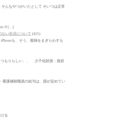
 そんなやつがいたとして そいつは正常
mbic 9 […]
TVのない生活について
(421)
Phoneも、そう、孤独をまぎらわすも
すつもりらしい、、 少子化財源：負担
・介護・看護補助職員の給与は、国が定めてい
つける