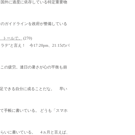
」国外に過度に依存している特定重要物
けのガイドラインを政府が整備している
さい。トールで。
(270)
テ"と言え！ 今17:20pm、21:15のバ
。 この疲労。連日の暑さが心の平衡も崩
足できる自分に成ることだな。 早い
ではなくて手帳に書いている。 どうも「スマホ
くらいに書いている。 4ヵ月と言えば、