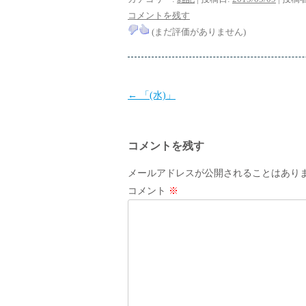
コメントを残す
(まだ評価がありません)
投
←
「(水)」
稿
ナ
コメントを残す
ビ
ゲ
メールアドレスが公開されることはあり
ー
コメント
※
シ
ョ
ン