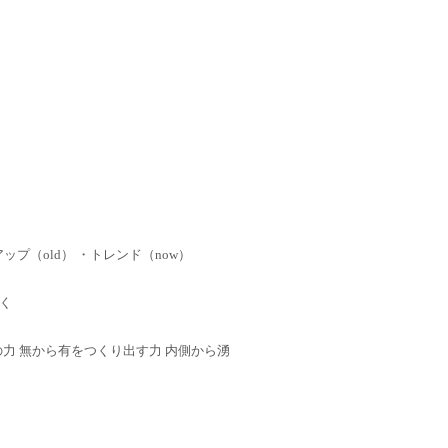
ップ（old） ・トレンド（now）
く
 心の力 無から有をつくり出す力 内側から湧