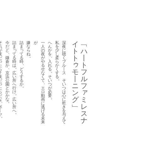
そ
今
詰
詰
嫌
が
一
へ
私
深
イ
﹁
れ
だ
ま
ま
な
人
ん
を
夜
っ
っ
ト
ハ
が
と
ら
の
か
少
に
、
て
て
夜
ね
夜
を
し
聴
。
、
ト
丨
る
る
だ
鎌
が
柔
く
っ
時
時
倉
や
入
ら
ブ
ゥ
、
ト
た
は
か
る
れ
か
ル
。
、
ら
ど
せ
る
く
丨
モ
フ
。
？
広
う
京
な
す
ス
夜
い
す
浜
く
そ
る
丨
ル
。
だ
所
る
公
て
い
そ
、
っ
ニ
へ
か
園
つ
い
フ
。
た
行
と
エ
が
つ
ァ
ン
ら
け
か
ロ
必
は
。
だ
か
動
要
心
。
グ
ミ
な
広
な
画
に
、
。
い
に
乾
﹂
レ
ボ
所
逃
き
丨
へ
げ
を
ス
。
ヤ
る
与
。
未
え
ナ
来
て