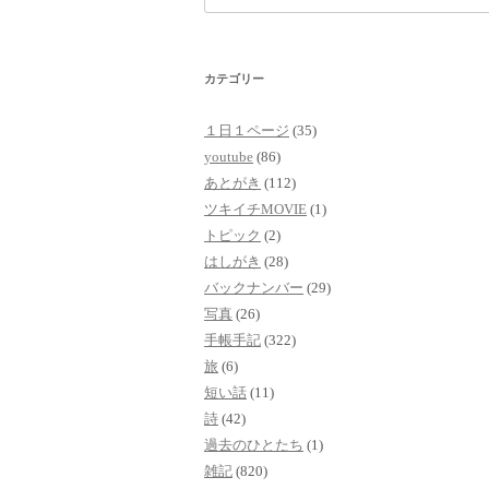
索:
カテゴリー
１日１ページ
(35)
youtube
(86)
あとがき
(112)
ツキイチMOVIE
(1)
トピック
(2)
はしがき
(28)
バックナンバー
(29)
写真
(26)
手帳手記
(322)
旅
(6)
短い話
(11)
詩
(42)
過去のひとたち
(1)
雑記
(820)