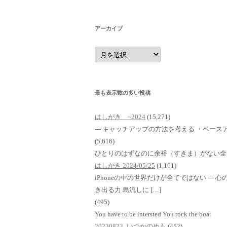
アーカイブ
ア
ー
カ
イ
ブ
最も表示数の多い投稿
はしがき ~2024
(15,271)
--- キャッチアップの方法を考える ・ベースア
(5,616)
ひとりのはずなのに余裕（すきま）がない全
はしがき 2024/05/25
(1,161)
iPhoneの中の世界だけが全てではない ---
き出る力 島流しに […]
(495)
You have to be intersted You rock the boat
20230823_いつかのめも
(452)