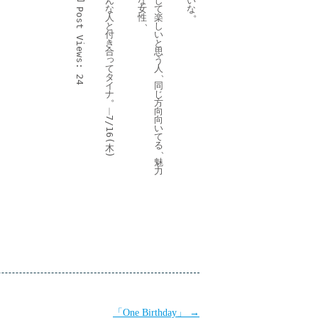
ん
な
し
い
な
女
て
な
Post 
。
人
性
楽
、
と
し
付
い
Views:
き
と
合
思
っ
う
て
人
、
タ
24
イ
同
ナ
じ
。
方
︱
向
向
7/16(
い
て
る
木
、
)
魅
力
「One Birthday」
→