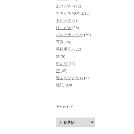
あとがき
(112)
ツキイチMOVIE
(1)
トピック
(2)
はしがき
(28)
バックナンバー
(29)
写真
(26)
手帳手記
(322)
旅
(6)
短い話
(11)
詩
(42)
過去のひとたち
(1)
雑記
(820)
アーカイブ
ア
ー
カ
イ
ブ