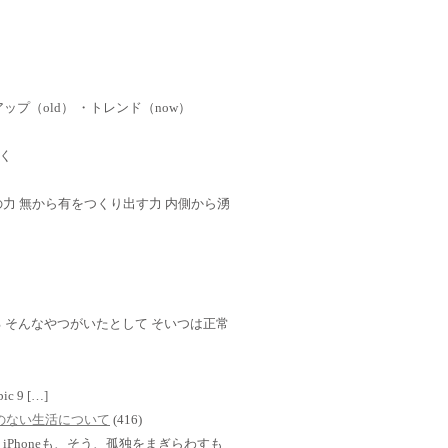
ップ（old） ・トレンド（now）
く
 心の力 無から有をつくり出す力 内側から湧
 そんなやつがいたとして そいつは正常
mbic 9 […]
TVのない生活について
(416)
Phoneも、そう、孤独をまぎらわすも