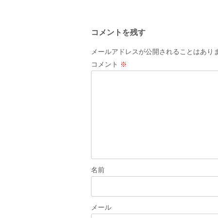
稿
ナ
コメントを残す
ビ
ゲ
メールアドレスが公開されることはあり
ー
コメント
※
シ
ョ
ン
名前
メール