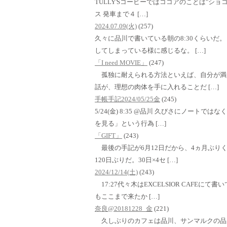
TULLY'Sコーヒーではココアのことは"ショコラ
ス 発車まで４ […]
2024.07.09(火)
(257)
久々に品川で書いている朝の8:30くらいだ
してしまっている様に感じるな。 […]
「I need MOVIE」
(247)
孤独に耐えられる方法といえば、自分が満
話が、理想の肉体を手に入れることだ […]
手帳手記2024/05/25金
(245)
5/24(金) 8:35 @品川 久びさにノート
を見る」という行為 […]
「GIFT」
(243)
最後の手記が6月12日だから、4ヵ月ぶり
120日ぶりだ。30日×4セ […]
2024/12/14(土)
(243)
17:27代々木はEXCELSIOR CAFE
もここまで来たか […]
奈良@20181228_金
(221)
久しぶりのカフェは品川、サンマルクの品