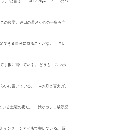
テ"と言え！ 今17:20pm、21:15のバ
。 この疲労。連日の暑さが心の平衡も崩
足できる自分に成ることだな。 早い
ではなくて手帳に書いている。 どうも「スマホ
くらいに書いている。 4ヵ月と言えば、
にて書いている土曜の夜だ。 我がカフェ放浪記
川インターシティ店で書いている。 帰