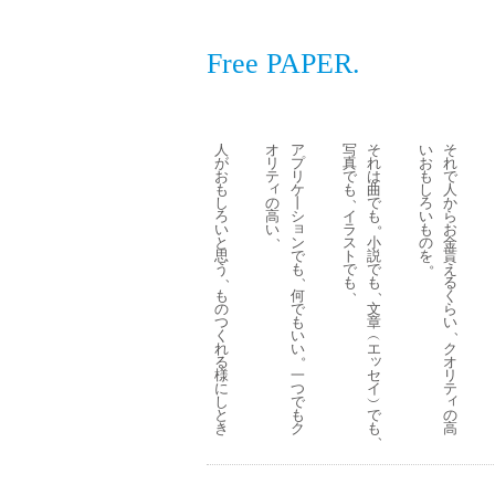
Free PAPER.
人
オ
ア
写
そ
い
そ
が
リ
プ
真
れ
お
れ
お
テ
リ
で
は
も
で
ィ
も
ケ
も
曲
し
人
、
の
し
丨
で
ろ
か
高
ろ
シ
イ
も
い
ら
。
ョ
い
い
ラ
も
お
、
ン
と
ス
小
の
金
で
思
ト
説
を
貰
。
も
う
で
で
え
、
、
も
も
る
、
、
何
も
く
で
の
文
ら
も
つ
章
い
、
い
く
︵
い
れ
エ
ク
。
ッ
る
オ
一
セ
様
リ
つ
イ
に
テ
ィ
で
︶
し
も
で
の
と
ク
も
高
き
、