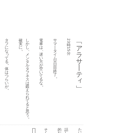
タ
確
し
電
サ
﹁
23
フ
実
か
車
マ
時
ア
に
に
し
は
丨
15
。
、
、
な
タ
分
ラ
っ
メ
遅
イ
て
ン
い
ム
サ
る
タ
方
3
。
日
ル
が
丨
目
体
タ
空
終
は
フ
い
テ
了
つ
ネ
て
。
ィ
ら
ス
る
い
は
な
。
﹂
が
鍛
。
え
ら
れ
て
る
と
思
う
。
そ
的
話
た