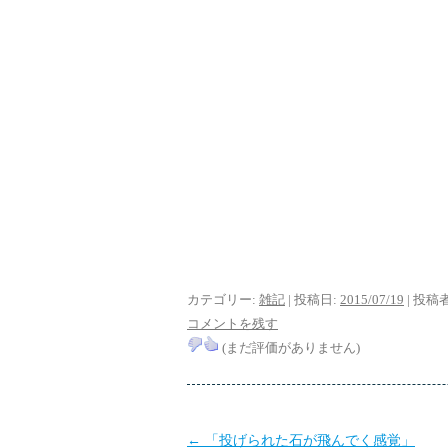
カテゴリー:
雑記
| 投稿日:
2015/07/19
|
投稿者
コメントを残す
(まだ評価がありません)
投
←
「投げられた石が飛んでく感覚」