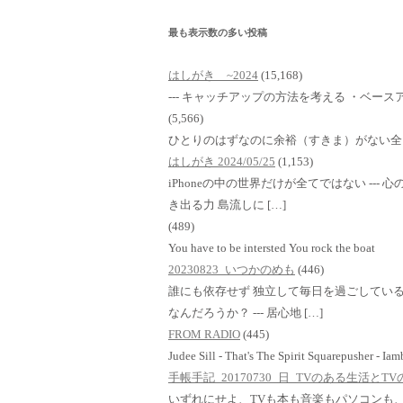
最も表示数の多い投稿
はしがき ~2024
(15,168)
--- キャッチアップの方法を考える ・ベースア
(5,566)
ひとりのはずなのに余裕（すきま）がない全
はしがき 2024/05/25
(1,153)
iPhoneの中の世界だけが全てではない ---
き出る力 島流しに […]
(489)
You have to be intersted You rock the boat
20230823_いつかのめも
(446)
誰にも依存せず 独立して毎日を過ごしている
なんだろうか？ --- 居心地 […]
FROM RADIO
(445)
Judee Sill - That's The Spirit Squarepusher - Ia
手帳手記_20170730_日_TVのある生活と
いずれにせよ、TVも本も音楽もパソコンも、i