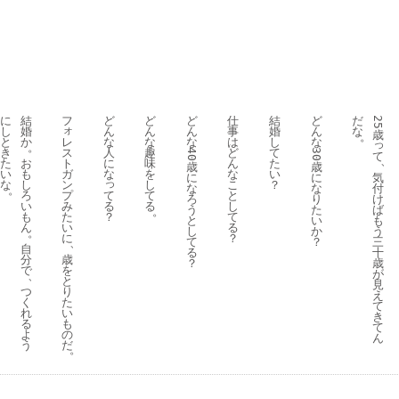
に
結
フ
ど
ど
ど
仕
結
ど
だ
25
ォ
し
婚
ん
ん
ん
事
婚
ん
な
歳
。
レ
と
か
な
な
な
は
し
な
っ
。
ス
き
人
趣
ど
て
40
30
て
、
ト
た
お
に
味
ん
た
歳
歳
ガ
い
も
な
を
な
い
気
に
に
っ
ン
な
し
し
こ
？
付
な
な
。
プ
て
ろ
て
と
け
ろ
り
み
る
い
る
し
ば
う
た
。
た
？
も
て
も
と
い
い
ん
る
う
し
か
。
に
？
三
て
？
、
自
十
る
歳
分
歳
？
を
で
が
、
と
見
り
つ
え
た
く
て
い
れ
き
も
る
て
の
よ
ん
だ
う
。