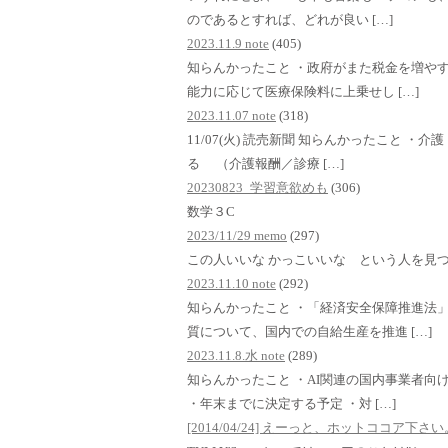
のであるとすれば、どれが良い […]
2023.11.9 note
(405)
知らんかったこと ・政府がまた税金を増や
能力に応じて医療保険料に上乗せし […]
2023.11.07 note
(318)
11/07(火) 読売新聞 知らんかったこと 
る （介護報酬／診療 […]
20230823_学習意欲めも
(306)
数学３C
2023/11/29 memo
(297)
この人いいな かっこいいな という人を見
2023.11.10 note
(292)
知らんかったこと ・「経済安全保障推進法
質について、国内での自給生産を推進 […]
2023.11.8.水 note
(289)
知らんかったこと ・AI関連の国内事業者向
・年末までに決定する予定 ・対 […]
[2014/04/24] えーっと、ホットココア下