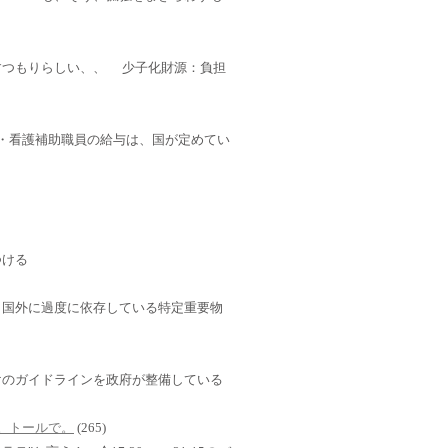
すつもりらしい、、 少子化財源：負担
・介護・看護補助職員の給与は、国が定めてい
つける
」国外に過度に依存している特定重要物
けのガイドラインを政府が整備している
さい。トールで。
(265)