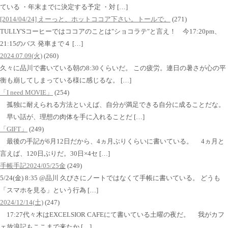
ている ・年末までに決定する予定 ・対 […]
[2014/04/24] えーっと、ホットココア下さい。トールで。
(271)
TULLY'Sコーヒーではココアのことは"ショコラテ"と言え！ 今17:20pm、
21:15のバス 発車まで４ […]
2024.07.09(火)
(260)
久々に品川で書いている朝の8:30くらいだ。 この疲労。連日の暑さが心の平
衡も崩してしまっている様に感じるな。 […]
「I need MOVIE」
(254)
孤独に耐えられる方法といえば、自分が満足できる自分に成ることだな。
早い話が、理想の肉体を手に入れることだ […]
「GIFT」
(249)
最後の手記が6月12日だから、4ヵ月ぶりくらいに書いている。 4ヵ月と
言えば、120日ぶりだ。30日×4セ […]
手帳手記2024/05/25金
(249)
5/24(金) 8:35 @品川 久びさにノートではなくて手帳に書いている。 どうも
「スマホを見る」という行為 […]
2024/12/14(土)
(247)
17:27代々木はEXCELSIOR CAFEにて書いている土曜の夜だ。 我がカフ
ェ放浪記もここまで来たか […]