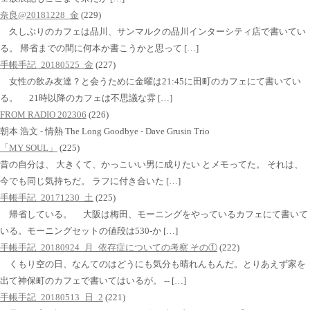
奈良@20181228_金
(229)
久しぶりのカフェは品川、サンマルクの品川インターシティ店で書いてい
る。 帰省までの間に何本か書こうかと思って […]
手帳手記_20180525_金
(227)
女性の飲み友達？と会うために金曜は21:45に田町のカフェにて書いてい
る。 21時以降のカフェは不思議な雰 […]
FROM RADIO 202306
(226)
朝本 浩文 - 情熱 The Long Goodbye - Dave Grusin Trio
「MY SOUL」
(225)
昔の自分は、 大きくて、かっこいい男に成りたい とメモってた。 それは、
今でも同じ気持ちだ。 ラフに付き合いた […]
手帳手記_20171230_土
(225)
帰省している。 大阪は梅田、モーニングをやっているカフェにて書いて
いる。モーニングセットの値段は530-か […]
手帳手記_20180924_月_依存症についての考察 その①
(222)
くもり空の日、なんてのはどうにも気分も晴れんもんだ。とりあえず家を
出て神保町のカフェで書いてはいるが。 -- […]
手帳手記_20180513_日_2
(221)