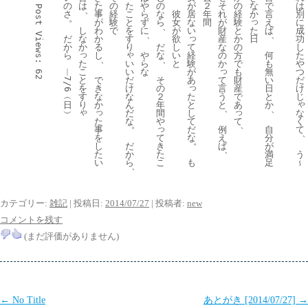
た
の
は
た
の
や
の
が
２
そ
の
な
で
は
Post 
、
こ
さ
事
経
ら
な
彼
居
年
れ
経
か
言
別
。
っ
と
が
験
ず
ら
女
な
間
が
験
え
に
、
を
た
し
わ
で
に
が
い
財
と
ば
成
、
、
Views:
っ
す
日
だ
な
か
欲
産
か
功
り
て
か
か
る
だ
し
な
の
し
ゃ
っ
経
ら
し
や
な
い
の
方
何
た
、
、
い
た
験
ら
と
か
で
も
や
っ
い
こ
が
︱
な
も
無
つ
62
だ
と
あ
て
で
そ
財
い
だ
7/6
っ
け
を
言
き
の
産
日
け
な
た
す
う
︵
な
２
で
と
じ
ゃ
ん
と
り
と
日
か
年
あ
か
、
、
ゃ
っ
っ
だ
し
な
︶
間
な
て
た
て
く
や
。
、
っ
だ
事
例
て
自
な
を
て
え
分
。
だ
し
き
ば
が
、
か
た
た
う
満
ら
も
い
こ
足
～
、
カテゴリー:
雑記
| 投稿日:
2014/07/27
|
投稿者:
new
コメントを残す
(まだ評価がありません)
投
←
No Title
あとがき [2014/07/27]
→