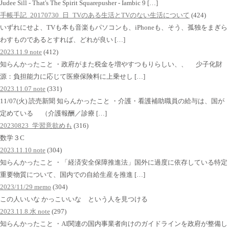
Judee Sill - That's The Spirit Squarepusher - Iambic 9 […]
手帳手記_20170730_日_TVのある生活とTVのない生活について
(424)
いずれにせよ、TVも本も音楽もパソコンも、iPhoneも、そう、孤独をまぎら
わすものであるとすれば、どれが良い […]
2023.11.9 note
(412)
知らんかったこと ・政府がまた税金を増やすつもりらしい、、 少子化財
源：負担能力に応じて医療保険料に上乗せし […]
2023.11.07 note
(331)
11/07(火) 読売新聞 知らんかったこと ・介護・看護補助職員の給与は、国が
定めている （介護報酬／診療 […]
20230823_学習意欲めも
(316)
数学３C
2023.11.10 note
(304)
知らんかったこと ・「経済安全保障推進法」国外に過度に依存している特定
重要物質について、国内での自給生産を推進 […]
2023/11/29 memo
(304)
この人いいな かっこいいな という人を見つける
2023.11.8.水 note
(297)
知らんかったこと ・AI関連の国内事業者向けのガイドラインを政府が整備し