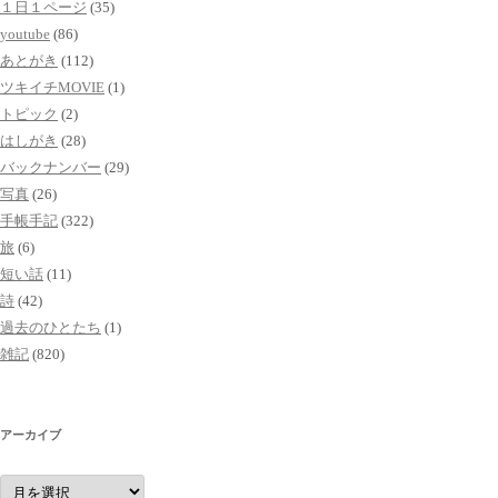
１日１ページ
(35)
youtube
(86)
あとがき
(112)
ツキイチMOVIE
(1)
トピック
(2)
はしがき
(28)
バックナンバー
(29)
写真
(26)
手帳手記
(322)
旅
(6)
短い話
(11)
詩
(42)
過去のひとたち
(1)
雑記
(820)
アーカイブ
ア
ー
カ