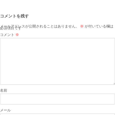
稿
ナ
コメントを残す
ビ
ゲ
メールアドレスが公開されることはありません。
※
が付いている欄は
必須項目です
ー
コメント
※
シ
ョ
ン
名前
メール