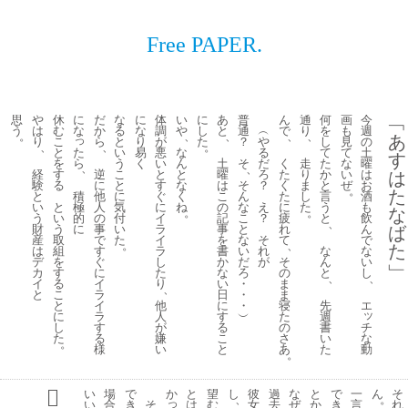
Free PAPER.
思
や
休
に
だ
な
に
体
い
に
あ
普
ん
通
何
画
今
﹁
う
は
む
な
か
る
な
調
や
し
と
通
︵
で
り
を
も
週
。
、
、
、
、
あ
っ
り
こ
ら
と
り
が
た
？
や
し
見
の
、
、
。
た
と
い
易
悪
な
る
て
て
土
す
ら
を
う
く
い
ん
土
そ
だ
く
走
た
な
曜
、
、
経
す
逆
こ
と
と
曜
ろ
た
り
か
い
は
は
験
る
に
と
す
な
は
そ
？
く
ま
と
ぜ
お
。
た
積
と
他
に
ぐ
く
こ
ん
た
し
言
酒
極
い
と
人
気
に
ね
の
な
え
に
た
う
も
な
。
。
的
う
い
の
付
イ
記
こ
？
疲
と
飲
、
に
財
う
事
い
ラ
事
と
れ
ん
ば
産
取
で
た
イ
を
な
そ
て
で
。
、
た
は
組
す
ラ
書
い
れ
な
な
デ
を
ぐ
し
か
だ
が
そ
ん
い
﹂
カ
す
に
た
な
ろ
の
と
し
、
、
イ
る
イ
り
い
・
ま
、
と
こ
ラ
日
・
ま
と
イ
他
に
・
寝
先
エ
ッ
に
ラ
人
す
︶
た
週
チ
し
す
が
る
の
書
な
た
る
嫌
こ
さ
い
。
動
様
い
と
あ
た
。
い
場
で
か
と
望
し
彼
過
な
と
で
一
ん
そ
、
。
っ
い
合
き
そ
は
む
女
去
ぜ
か
き
言
れ