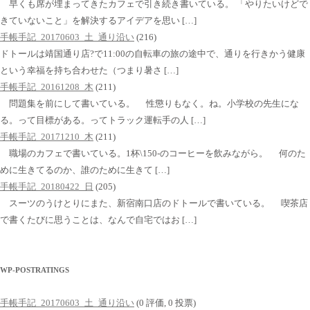
早くも席が埋まってきたカフェで引き続き書いている。 「やりたいけどで
きていないこと」を解決するアイデアを思い […]
手帳手記_20170603_土_通り沿い
(216)
ドトールは靖国通り店?で11:00の自転車の旅の途中で、通りを行きかう健康
という幸福を持ち合わせた（つまり暑さ […]
手帳手記_20161208_木
(211)
問題集を前にして書いている。 性懲りもなく。ね。小学校の先生にな
る。って目標がある。ってトラック運転手の人 […]
手帳手記_20171210_木
(211)
職場のカフェで書いている。1杯\150-のコーヒーを飲みながら。 何のた
めに生きてるのか、誰のために生きて […]
手帳手記_20180422_日
(205)
スーツのうけとりにまた、新宿南口店のドトールで書いている。 喫茶店
で書くたびに思うことは、なんで自宅ではお […]
WP-POSTRATINGS
手帳手記_20170603_土_通り沿い
(0 評価, 0 投票)