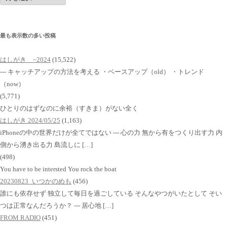
イ
ブ
最も表示数の多い投稿
はしがき ~2024
(15,522)
--- キャッチアップの方法を考える ・ベースアップ（old） ・トレンド
（now）
(5,771)
ひとりのはずなのに余裕（すきま）がない全く
はしがき 2024/05/25
(1,163)
iPhoneの中の世界だけが全てではない --- 心の力 無から有をつくり出す力 内
側から湧き出る力 島流しに […]
(498)
You have to be intersted You rock the boat
20230823_いつかのめも
(456)
誰にも依存せず 独立して毎日を過ごしている そんなやつがいたとして そい
つは正常なんだろうか？ --- 居心地 […]
FROM RADIO
(451)