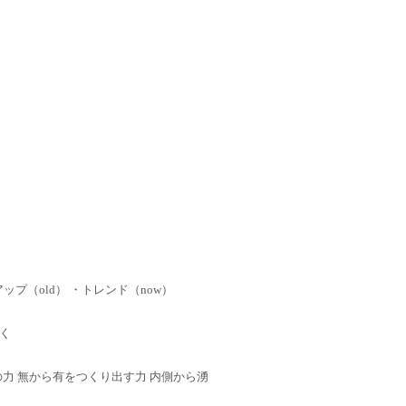
ップ（old） ・トレンド（now）
く
 心の力 無から有をつくり出す力 内側から湧