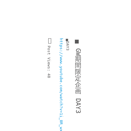
■
■
https://www.youtube.com/watch?v=1i_8R_wxT28
DAY3
Post 
GW
期
Views:
間
限
48
定
企
画
DAY3