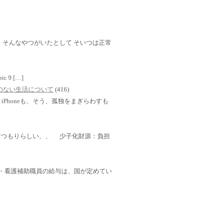
 そんなやつがいたとして そいつは正常
mbic 9 […]
TVのない生活について
(416)
Phoneも、そう、孤独をまぎらわすも
すつもりらしい、、 少子化財源：負担
・介護・看護補助職員の給与は、国が定めてい