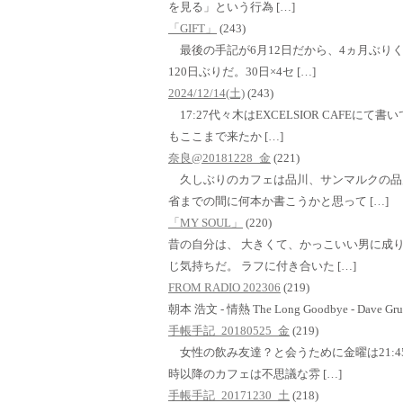
を見る」という行為 […]
「GIFT」
(243)
最後の手記が6月12日だから、4ヵ月ぶり
120日ぶりだ。30日×4セ […]
2024/12/14(土)
(243)
17:27代々木はEXCELSIOR CAFE
もここまで来たか […]
奈良@20181228_金
(221)
久しぶりのカフェは品川、サンマルクの品
省までの間に何本か書こうかと思って […]
「MY SOUL」
(220)
昔の自分は、 大きくて、かっこいい男に成り
じ気持ちだ。 ラフに付き合いた […]
FROM RADIO 202306
(219)
朝本 浩文 - 情熱 The Long Goodbye - Dave Grus
手帳手記_20180525_金
(219)
女性の飲み友達？と会うために金曜は21:4
時以降のカフェは不思議な雰 […]
手帳手記_20171230_土
(218)