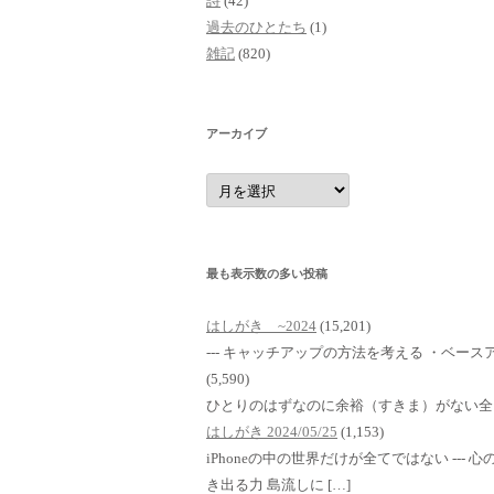
詩
(42)
過去のひとたち
(1)
雑記
(820)
アーカイブ
ア
ー
カ
イ
ブ
最も表示数の多い投稿
はしがき ~2024
(15,201)
--- キャッチアップの方法を考える ・ベースア
(5,590)
ひとりのはずなのに余裕（すきま）がない全
はしがき 2024/05/25
(1,153)
iPhoneの中の世界だけが全てではない ---
き出る力 島流しに […]