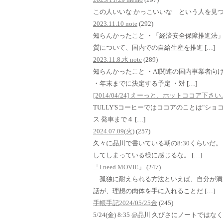
この人いいな かっこいいな という人を見
2023.11.10 note
(292)
知らんかったこと ・「経済安全保障推進法
質について、国内での自給生産を推進 […]
2023.11.8.水 note
(289)
知らんかったこと ・AI関連の国内事業者向
・年末までに決定する予定 ・対 […]
[2014/04/24] えーっと、ホットココア下
TULLY'Sコーヒーではココアのことは"ショコラ
ス 発車まで４ […]
2024.07.09(火)
(257)
久々に品川で書いている朝の8:30くらいだ
してしまっている様に感じるな。 […]
「I need MOVIE」
(247)
孤独に耐えられる方法といえば、自分が満
話が、理想の肉体を手に入れることだ […]
手帳手記2024/05/25金
(245)
5/24(金) 8:35 @品川 久びさにノート