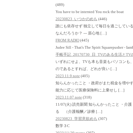
(489)
You have to be intersted You rock the boat
20230823_いつかのめも
(446)
誰にも依存せず 独立して毎日を過ごしている
なんだろうか？ --- 居心地 […]
FROM RADIO
(445)
Judee Sill - That's The Spirit Squarepusher - Ia
手帳手記_20170730_日_TVのある生活と
いずれにせよ、TVも本も音楽もパソコンも、i
のであるとすれば、どれが良い […]
2023.11.9 note
(405)
知らんかったこと ・政府がまた税金を増や
能力に応じて医療保険料に上乗せし […]
2023.11.07 note
(318)
11/07(火) 読売新聞 知らんかったこと 
る （介護報酬／診療 […]
20230823_学習意欲めも
(307)
数学３C
2023/11/29 memo
(297)