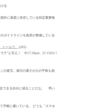
つける
」国外に過度に依存している特定重要物
けのガイドラインを政府が整備している
さい。トールで。
(265)
テ"と言え！ 今17:20pm、21:15のバ
。 この疲労。連日の暑さが心の平衡も崩
足できる自分に成ることだな。 早い
ではなくて手帳に書いている。 どうも「スマホ