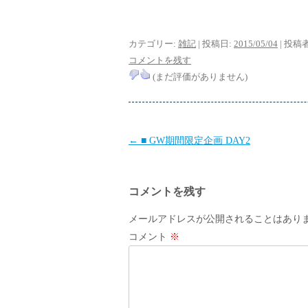
カテゴリー:
雑記
| 投稿日:
2015/05/04
|
投稿者
コメントを残す
(まだ評価がありません)
投
←
■ GW期間限定企画 DAY2
稿
ナ
コメントを残す
ビ
ゲ
メールアドレスが公開されることはあり
ー
コメント
※
シ
ョ
ン