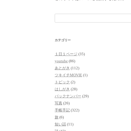
検
索:
カテゴリー
１日１ページ
(35)
youtube
(86)
あとがき
(112)
ツキイチMOVIE
(1)
トピック
(2)
はしがき
(28)
バックナンバー
(29)
写真
(26)
手帳手記
(322)
旅
(6)
短い話
(11)